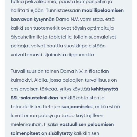
tutkia pelivalikoimia, päästä kampanjoihin ja
hallita tilejään. Tunnistaessaan
mobiilipelaamisen
kasvavan kysynnän
Dama N.V. varmistaa, että
kaikki sen tuotemerkit ovat täysin optimoituja
älypuhelimille ja tableteille, jolloin suomalaiset
pelaajat voivat nauttia suosikkipeleistään
vaivattomasti sijainnista riippumatta.
Turvallisuus on toinen Dama N.V.:n filosofian
kulmakivi. Alalla, jossa pelaajien turvallisuus on
ensiarvoisen tärkeää, yritys käyttää
kehittynyttä
SSL-salaustekniikkaa
henkilökohtaisten ja
taloudellisten tietojen
suojaamiseksi
, mikä estää
luvattoman pääsyn ja takaa käyttäjilleen
mielenrauhan. Lisäksi
vastuullisen pelaamisen
toimenpiteet on sisällytetty
kaikkiin sen