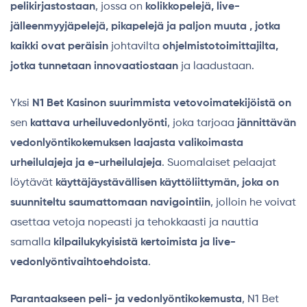
pelikirjastostaan
, jossa on
kolikkopelejä, live-
jälleenmyyjäpelejä, pikapelejä ja paljon muuta , jotka
kaikki ovat peräisin
johtavilta
ohjelmistotoimittajilta,
jotka tunnetaan innovaatiostaan
ja laadustaan.
Yksi
N1 Bet Kasinon suurimmista vetovoimatekijöistä on
sen
kattava urheiluvedonlyönti
, joka tarjoaa
jännittävän
vedonlyöntikokemuksen
laajasta valikoimasta
urheilulajeja ja e-urheilulajeja
. Suomalaiset pelaajat
löytävät
käyttäjäystävällisen käyttöliittymän, joka on
suunniteltu
saumattomaan navigointiin
, jolloin he voivat
asettaa vetoja nopeasti ja tehokkaasti ja nauttia
samalla
kilpailukykyisistä kertoimista ja live-
vedonlyöntivaihtoehdoista
.
Parantaakseen peli- ja vedonlyöntikokemusta
, N1 Bet