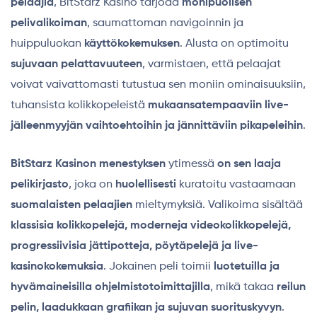
pelaajia
, BitStarz Kasino tarjoaa
monipuolisen
pelivalikoiman
, saumattoman navigoinnin ja
huippuluokan
käyttökokemuksen
. Alusta on optimoitu
sujuvaan pelattavuuteen
, varmistaen, että pelaajat
voivat vaivattomasti tutustua sen moniin ominaisuuksiin,
tuhansista kolikkopeleistä
mukaansatempaaviin live-
jälleenmyyjän vaihtoehtoihin ja jännittäviin pikapeleihin
.
BitStarz Kasinon menestyksen
ytimessä
on sen
laaja
pelikirjasto
, joka on
huolellisesti
kuratoitu vastaamaan
suomalaisten pelaajien
mieltymyksiä. Valikoima sisältää
klassisia kolikkopelejä, moderneja videokolikkopelejä,
progressiivisia jättipotteja, pöytäpelejä ja live-
kasinokokemuksia
. Jokainen peli toimii
luotetuilla ja
hyvämaineisilla ohjelmistotoimittajilla
, mikä takaa
reilun
pelin, laadukkaan grafiikan ja sujuvan suorituskyvyn
.