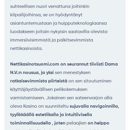
suhteellisen nuori verrattuna joihinkin
kilpailijoihinsa, se on hyödyntänyt
asiantuntemustaan ja huipputeknologiaansa
luodakseen joitain nykyisin saatavilla olevista
immersiivisimmistä ja palkitsevimmista
nettikasinoista.
Nettikasinotsuomi.com on seurannut tiiviisti Dama
N.V.:n nousua, ja yksi
sen menestyksen
ratkaisevimmista piirteistä
on sen sitoutuminen
käyttäjäystävällisen pelikokemuksen
varmistamiseen. Jokainen sen sateenvarjon alla
oleva Kasino on suunniteltu
sujuvalla navigoinnilla,
tyylikkäällä estetiikalla ja intuitiivisella
toiminnallisuudella , joten
pelaajien
on helppo