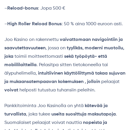
–
Reload-bonus
: Jopa 500 €
–
High Roller Reload Bonus
: 50 % aina 1000 euroon asti.
Joo Kasino on rakennettu
vaivattomaan navigointiin ja
saavutettavuuteen
, jossa on
tyylikäs, moderni muotoilu,
joka
toimii moitteettomasti
sekä työpöytä- että
mobiililaitteilla
. Pelasitpa sitten tietokoneella tai
älypuhelimella,
intuitiivinen käyttöliittymä takaa sujuvan
ja mukaansatempaavan kokemuksen , jolloin
pelaajat
voivat
helposti tutustua tuhansiin peleihin.
Pankkitoiminta Joo Kasinolla on yhtä
kätevää ja
turvallista
, joka tukee
useita suosittuja maksutapoja
.
Suomalaiset pelaajat voivat nauttia
nopeista ja