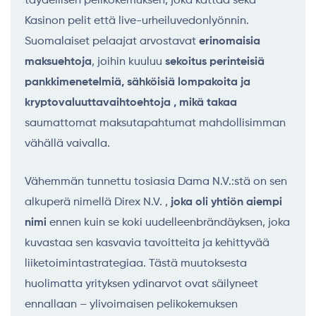
täydellisen pelikokemuksen, joka kattaa sekä
Kasinon pelit että live-urheiluvedonlyönnin.
Suomalaiset pelaajat arvostavat
erinomaisia
maksuehtoja
, joihin kuuluu
sekoitus perinteisiä
pankkimenetelmiä, sähköisiä lompakoita ja
kryptovaluuttavaihtoehtoja , mikä takaa
saumattomat maksutapahtumat mahdollisimman
vähällä vaivalla.
Vähemmän tunnettu tosiasia Dama N.V.:stä on sen
alkuperä nimellä Direx N.V. ,
joka oli yhtiön aiempi
nimi
ennen kuin se koki uudelleenbrändäyksen, joka
kuvastaa sen kasvavia tavoitteita ja kehittyvää
liiketoimintastrategiaa. Tästä muutoksesta
huolimatta yrityksen ydinarvot ovat säilyneet
ennallaan – ylivoimaisen pelikokemuksen