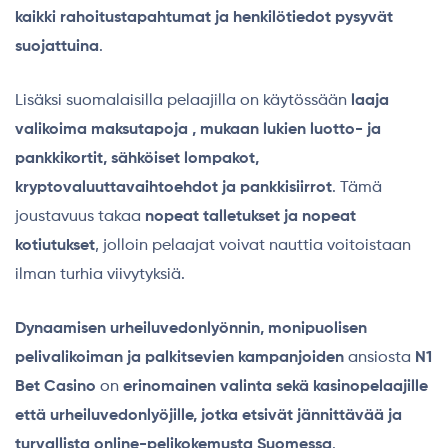
kaikki rahoitustapahtumat ja henkilötiedot pysyvät
suojattuina
.
Lisäksi suomalaisilla pelaajilla on käytössään
laaja
valikoima maksutapoja , mukaan lukien
luotto- ja
pankkikortit, sähköiset lompakot,
kryptovaluuttavaihtoehdot ja pankkisiirrot
. Tämä
joustavuus takaa
nopeat talletukset ja nopeat
kotiutukset
, jolloin pelaajat voivat nauttia voitoistaan
ilman turhia viivytyksiä.
Dynaamisen urheiluvedonlyönnin, monipuolisen
pelivalikoiman ja palkitsevien kampanjoiden
ansiosta
N1
Bet Casino
on
erinomainen valinta
sekä kasinopelaajille
että urheiluvedonlyöjille, jotka etsivät
jännittävää ja
turvallista online-pelikokemusta Suomessa
.