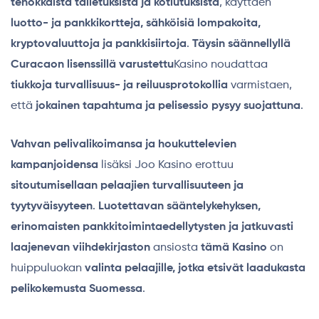
tehokkaista talletuksista ja kotiutuksista
, käyttäen
luotto- ja pankkikortteja, sähköisiä lompakoita,
kryptovaluuttoja ja pankkisiirtoja
.
Täysin säännellyllä
Curacaon lisenssillä varustettu
Kasino noudattaa
tiukkoja turvallisuus- ja reiluusprotokollia
varmistaen,
että
jokainen tapahtuma ja pelisessio pysyy suojattuna
.
Vahvan pelivalikoimansa ja houkuttelevien
kampanjoidensa
lisäksi Joo Kasino erottuu
sitoutumisellaan pelaajien turvallisuuteen ja
tyytyväisyyteen
.
Luotettavan sääntelykehyksen,
erinomaisten pankkitoimintaedellytysten ja jatkuvasti
laajenevan viihdekirjaston
ansiosta
tämä Kasino
on
huippuluokan
valinta pelaajille, jotka etsivät laadukasta
pelikokemusta Suomessa
.