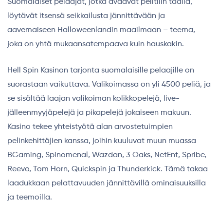
Suomalaiset pelaajat, jotka avaavat pelitilin täällä,
löytävät itsensä seikkailusta jännittävään ja
aavemaiseen Halloweenlandin maailmaan – teema,
joka on yhtä mukaansatempaava kuin hauskakin.
Hell Spin Kasinon tarjonta suomalaisille pelaajille on
suorastaan vaikuttava. Valikoimassa on yli 4500 peliä, ja
se sisältää laajan valikoiman kolikkopelejä, live-
jälleenmyyjäpelejä ja pikapelejä jokaiseen makuun.
Kasino tekee yhteistyötä alan arvostetuimpien
pelinkehittäjien kanssa, joihin kuuluvat muun muassa
BGaming, Spinomenal, Wazdan, 3 Oaks, NetEnt, Spribe,
Reevo, Tom Horn, Quickspin ja Thunderkick. Tämä takaa
laadukkaan pelattavuuden jännittävillä ominaisuuksilla
ja teemoilla.