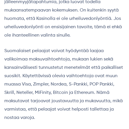
jälleenmyyjätapahtumia, jotka luovat todella
mukaansatempaavan kokemuksen. On kuitenkin syytä
huomata, että Kasinolla ei ole urheiluvedonlyöntiä. Jos
urheiluvedonlyönti on ensisijainen tavoite, tämä ei ehkä
ole ihanteellinen valinta sinulle.
Suomalaiset pelaajat voivat hyödyntää laajaa
valikoimaa maksuvaihtoehtoja, mukaan lukien sekä
kansainvälisesti tunnustetut menetelmät että paikalliset
suosikit. Käytettävissä olevia vaihtoehtoja ovat muun
muassa Visa, Zimpler, Nordea, S-Pankki, POP Pankki,
Skrill, Neteller, MiFinity, Bitcoin ja Ethereum. Nämä
maksutavat tarjoavat joustavuutta ja mukavuutta, mikä
varmistaa, että pelaajat voivat helposti tallettaa ja
nostaa varoja.