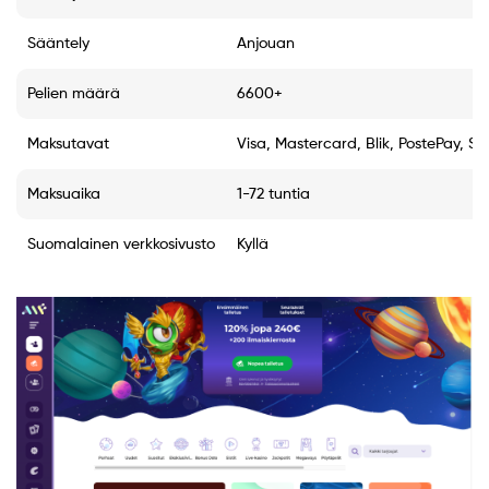
Sääntely
Anjouan
Pelien määrä
6600+
Maksutavat
Visa, Mastercard, Blik, PostePay, Skr
Maksuaika
1-72 tuntia
Suomalainen verkkosivusto
Kyllä