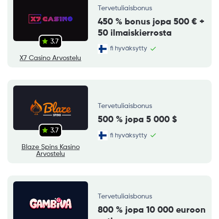
Tervetuliaisbonus
450 % bonus jopa 500 € +
50 ilmaiskierrosta
3.7
fi hyväksytty
X7 Casino Arvostelu
Tervetuliaisbonus
500 % jopa 5 000 $
3.7
fi hyväksytty
Blaze Spins Kasino
Arvostelu
Tervetuliaisbonus
800 % jopa 10 000 euroon