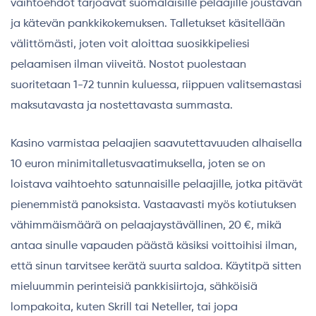
vaihtoehdot tarjoavat suomalaisille pelaajille joustavan
ja kätevän pankkikokemuksen. Talletukset käsitellään
välittömästi, joten voit aloittaa suosikkipeliesi
pelaamisen ilman viiveitä. Nostot puolestaan
suoritetaan 1-72 tunnin kuluessa, riippuen valitsemastasi
maksutavasta ja nostettavasta summasta.
Kasino varmistaa pelaajien saavutettavuuden alhaisella
10 euron minimitalletusvaatimuksella, joten se on
loistava vaihtoehto satunnaisille pelaajille, jotka pitävät
pienemmistä panoksista. Vastaavasti myös kotiutuksen
vähimmäismäärä on pelaajaystävällinen, 20 €, mikä
antaa sinulle vapauden päästä käsiksi voittoihisi ilman,
että sinun tarvitsee kerätä suurta saldoa. Käytitpä sitten
mieluummin perinteisiä pankkisiirtoja, sähköisiä
lompakoita, kuten Skrill tai Neteller, tai jopa