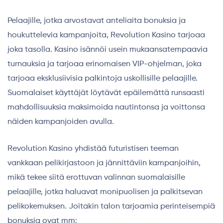
Pelaajille, jotka arvostavat anteliaita bonuksia ja
houkuttelevia kampanjoita, Revolution Kasino tarjoaa
joka tasolla. Kasino isännöi usein mukaansatempaavia
turnauksia ja tarjoaa erinomaisen VIP-ohjelman, joka
tarjoaa eksklusiivisia palkintoja uskollisille pelaajille.
Suomalaiset käyttäjät löytävät epäilemättä runsaasti
mahdollisuuksia maksimoida nautintonsa ja voittonsa
näiden kampanjoiden avulla.
Revolution Kasino yhdistää futuristisen teeman
vankkaan pelikirjastoon ja jännittäviin kampanjoihin,
mikä tekee siitä erottuvan valinnan suomalaisille
pelaajille, jotka haluavat monipuolisen ja palkitsevan
pelikokemuksen. Joitakin talon tarjoamia perinteisempiä
bonuksia ovat mm: