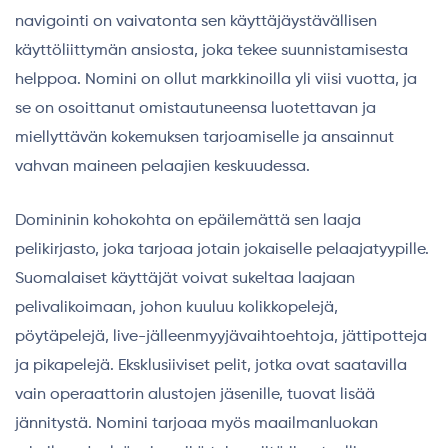
navigointi on vaivatonta sen käyttäjäystävällisen
käyttöliittymän ansiosta, joka tekee suunnistamisesta
helppoa. Nomini on ollut markkinoilla yli viisi vuotta, ja
se on osoittanut omistautuneensa luotettavan ja
miellyttävän kokemuksen tarjoamiselle ja ansainnut
vahvan maineen pelaajien keskuudessa.
Domininin kohokohta on epäilemättä sen laaja
pelikirjasto, joka tarjoaa jotain jokaiselle pelaajatyypille.
Suomalaiset käyttäjät voivat sukeltaa laajaan
pelivalikoimaan, johon kuuluu kolikkopelejä,
pöytäpelejä, live-jälleenmyyjävaihtoehtoja, jättipotteja
ja pikapelejä. Eksklusiiviset pelit, jotka ovat saatavilla
vain operaattorin alustojen jäsenille, tuovat lisää
jännitystä. Nomini tarjoaa myös maailmanluokan