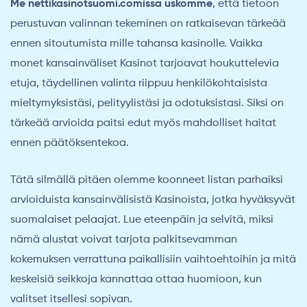
Me nettikasinotsuomi.comissa uskomme
, että tietoon
perustuvan valinnan tekeminen on ratkaisevan tärkeää
ennen sitoutumista mille tahansa kasinolle. Vaikka
monet kansainväliset Kasinot tarjoavat houkuttelevia
etuja, täydellinen valinta riippuu henkilökohtaisista
mieltymyksistäsi, pelityylistäsi ja odotuksistasi. Siksi on
tärkeää arvioida paitsi edut myös mahdolliset haitat
ennen päätöksentekoa.
Tätä silmällä pitäen olemme koonneet listan parhaiksi
arvioiduista kansainvälisistä Kasinoista, jotka hyväksyvät
suomalaiset pelaajat. Lue eteenpäin ja selvitä, miksi
nämä alustat voivat tarjota palkitsevamman
kokemuksen verrattuna paikallisiin vaihtoehtoihin ja mitä
keskeisiä seikkoja kannattaa ottaa huomioon, kun
valitset itsellesi sopivan.