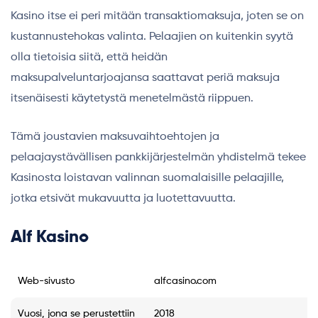
Kasino itse ei peri mitään transaktiomaksuja, joten se on
kustannustehokas valinta. Pelaajien on kuitenkin syytä
olla tietoisia siitä, että heidän
maksupalveluntarjoajansa saattavat periä maksuja
itsenäisesti käytetystä menetelmästä riippuen.
Tämä joustavien maksuvaihtoehtojen ja
pelaajaystävällisen pankkijärjestelmän yhdistelmä tekee
Kasinosta loistavan valinnan suomalaisille pelaajille,
jotka etsivät mukavuutta ja luotettavuutta.
Alf Kasino
Web-sivusto
alfcasino.com
Vuosi, jona se perustettiin
2018