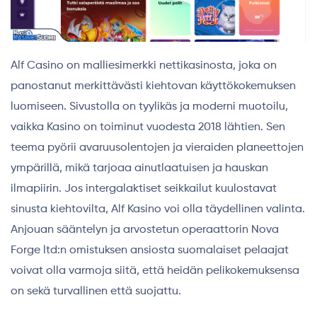
Alf Casino on malliesimerkki nettikasinosta, joka on
panostanut merkittävästi kiehtovan käyttökokemuksen
luomiseen. Sivustolla on tyylikäs ja moderni muotoilu,
vaikka Kasino on toiminut vuodesta 2018 lähtien. Sen
teema pyörii avaruusolentojen ja vieraiden planeettojen
ympärillä, mikä tarjoaa ainutlaatuisen ja hauskan
ilmapiirin. Jos intergalaktiset seikkailut kuulostavat
sinusta kiehtovilta, Alf Kasino voi olla täydellinen valinta.
Anjouan sääntelyn ja arvostetun operaattorin Nova
Forge ltd:n omistuksen ansiosta suomalaiset pelaajat
voivat olla varmoja siitä, että heidän pelikokemuksensa
on sekä turvallinen että suojattu.