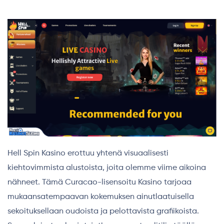
Hell Spin Kasino erottuu yhtenä visuaalisesti
kiehtovimmista alustoista, joita olemme viime aikoina
nähneet. Tämä Curacao-lisensoitu Kasino tarjoaa
mukaansatempaavan kokemuksen ainutlaatuisella
sekoituksellaan oudoista ja pelottavista grafiikoista.