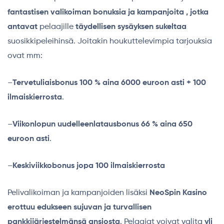
fantastisen valikoiman bonuksia ja kampanjoita , jotka
antavat
pelaajille
täydellisen sysäyksen sukeltaa
suosikkipeleihinsä. Joitakin houkuttelevimpia tarjouksia
ovat mm:
–
Tervetuliaisbonus
100 % aina 6000 euroon asti + 100
ilmaiskierrosta
.
–
Viikonlopun uudelleenlatausbonus
66 % aina 650
euroon asti
.
–
Keskiviikkobonus
jopa 100 ilmaiskierrosta
Pelivalikoiman ja kampanjoiden lisäksi
NeoSpin Kasino
erottuu edukseen sujuvan ja turvallisen
pankkijärjestelmänsä ansiosta
. Pelaajat voivat valita
yli