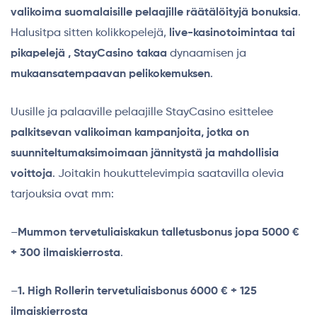
valikoima
suomalaisille pelaajille
räätälöityjä bonuksia
.
Halusitpa sitten kolikkopelejä,
live-kasinotoimintaa tai
pikapelejä , StayCasino takaa
dynaamisen ja
mukaansatempaavan pelikokemuksen
.
Uusille ja palaaville pelaajille StayCasino esittelee
palkitsevan valikoiman kampanjoita, jotka on
suunniteltu
maksimoimaan jännitystä ja mahdollisia
voittoja
. Joitakin houkuttelevimpia saatavilla olevia
tarjouksia ovat mm:
–
Mummon tervetuliaiskakun talletusbonus
jopa 5000 €
+ 300 ilmaiskierrosta
.
–
1. High Rollerin tervetuliaisbonus
6000 € + 125
ilmaiskierrosta