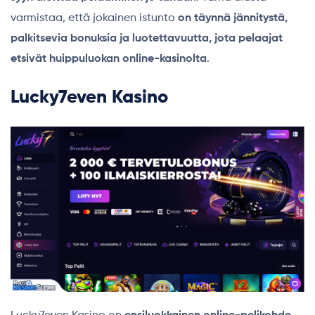
varmistaa, että jokainen istunto
on täynnä jännitystä,
palkitsevia bonuksia ja luotettavuutta, jota pelaajat
etsivät huippuluokan online-kasinolta
.
Lucky7even Kasino