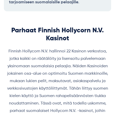
tarjoamiseen suomalaisille pelaajille
.
Parhaat Finnish Hollycorn N.V.
Kasinot
Finnish Hollycorn N.V. hallinnoi 22 Kasinon verkostoa,
jotka kaikki on räätälöity ja lisensoitu palvelemaan
yksinomaan suomalaisia pelaajia. Näiden Kasinoiden
jokainen osa-alue on optimoitu Suomen markkinoille,
mukaan lukien pelit, maksutavat, asiakaspalvelu ja
verkkosivustojen käyttöliittymät. Tähän liittyy suomen
kielen käyttö ja Suomen rahapelisäännösten tiukka
noudattaminen. Tässä ovat, mitä todella uskomme,
parhaat suomalaiset Hollycorn N.V. -kasinot, joihin