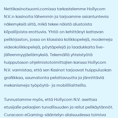
Nettikasinotsuomi.comissa tarkastelemme Hollycorn
N.V.:n kasinoita lähemmin ja tarjoamme asiantuntevia
näkemyksiä siitä, mikä tekee näistä alustoista
kilpailijoista erottuvia. Yhtiö on kehittänyt kattavan
pelikirjaston, jossa on klassisia kolikkopelejä, moderneja
videokolikkopelejä, pöytäpelejä ja laadukkaita live-
jälleenmyyjäelämyksiä. Tekemällä yhteistyötä
huipputason ohjelmistotoimittajien kanssa Hollycorn
N.V. varmistaa, että sen Kasinot tarjoavat huippuluokan
grafiikkaa, saumatonta pelattavuutta ja jännittäviä
mekanismeja työpöytä- ja mobiililaitteilla.
Tunnustamme myös, että Hollycorn N.V. asettaa
etusijalle pelaajien turvallisuuden ja reilut pelikäytännöt.
Curacaon eGaming-sääntelyn alaisuudessa toimiva