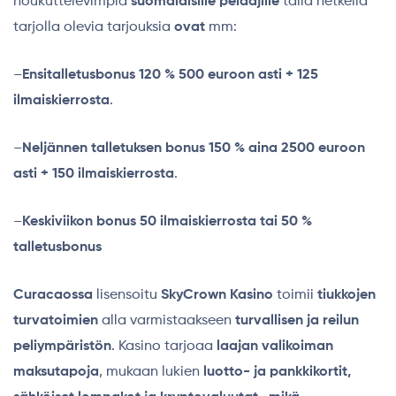
houkuttelevimpia
suomalaisille pelaajille
tällä hetkellä
tarjolla olevia tarjouksia
ovat
mm:
–
Ensitalletusbonus
120 % 500 euroon asti + 125
ilmaiskierrosta
.
–
Neljännen talletuksen bonus
150 % aina 2500 euroon
asti + 150 ilmaiskierrosta
.
–
Keskiviikon bonus
50 ilmaiskierrosta tai 50 %
talletusbonus
Curacaossa
lisensoitu
SkyCrown Kasino
toimii
tiukkojen
turvatoimien
alla varmistaakseen
turvallisen ja reilun
peliympäristön
. Kasino tarjoaa
laajan valikoiman
maksutapoja
, mukaan lukien
luotto- ja pankkikortit,