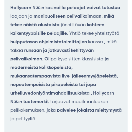
Hollycorn N.V.:n kasinoilla pelaajat voivat tutustua
laajaan ja
monipuoliseen pelivalikoimaan, mikä
tekee näistä alustoista
jännittävän
kohteen
kaikentyyppisille pelaajille
. Yhtiö tekee yhteistyötä
huipputason ohjelmistotoimittajien
kanssa , mikä
takaa
runsaan ja jatkuvasti kehittyvän
pelivalikoiman
.
Ol
ipa kyse sitten klassisista
ja
moderneista kolikkopeleistä,
mukaansatempaavista live-jälleenmyyjäpeleistä,
nopeatempoisista pikapeleistä tai jopa
urheiluvedonlyöntimahdollisuuksista , Hollycorn
N.V.:n tuotemerkit
tarjoavat maailmanluokan
pelikokemuksen,
joka palvelee jokaista mieltymystä
ja pelityyliä.