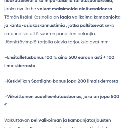
houkuttelevalla kolmiportaisella talletusbonuksella
,
jonka avulla he
voivat maksimoida aloitussaldonsa
.
Tämän lisäksi Kasinolla on
laaja valikoima kampanjoita
ja kanta-asiakaskannustimia , jotka palkitsevat
sekä
satunnaisia että suurten panosten pelaajia.
Jännittävimpiä tarjolla olevia tarjouksia ovat mm:
–
Ensitalletusbonus
100 % aina 500 euroon asti + 100
ilmaiskierrosta
.
–
Keskiviikon Spotlight-bonus
jopa 200 ilmaiskierrosta
–
Viikoittainen uudelleenlatausbonus
,
joka on jopa 500
€.
Vaikuttavan
pelivalikoiman ja kampanjatarjousten