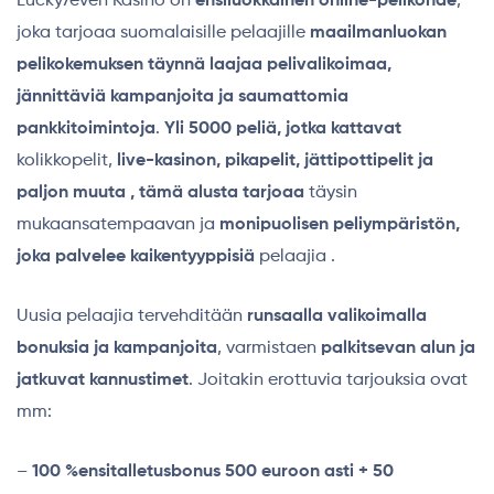
Lucky7even Kasino on
ensiluokkainen online-pelikohde
,
joka tarjoaa suomalaisille pelaajille
maailmanluokan
pelikokemuksen täynnä
laajaa pelivalikoimaa,
jännittäviä kampanjoita ja saumattomia
pankkitoimintoja
.
Yli 5000 peliä, jotka kattavat
kolikkopelit,
live-kasinon, pikapelit, jättipottipelit ja
paljon muuta , tämä alusta tarjoaa
täysin
mukaansatempaavan ja
monipuolisen peliympäristön,
joka palvelee kaikentyyppisiä
pelaajia .
Uusia pelaajia tervehditään
runsaalla valikoimalla
bonuksia ja kampanjoita
, varmistaen
palkitsevan alun ja
jatkuvat kannustimet
. Joitakin erottuvia tarjouksia ovat
mm:
–
100 %ensitalletusbonus
500 euroon asti + 50