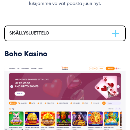
lukijamme voivat päästä juuri nyt.
SISÄLLYSLUETTELO
Boho Kasino