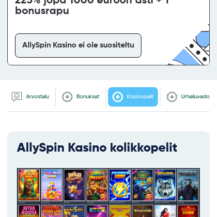
225% jopa 1000 euroon asti + 1
bonusrapu
AllySpin Kasino ei ole suositeltu
Arvostelu
Bonukset
Kasinopelit
Urheiluvedonly
AllySpin Kasino kolikkopelit