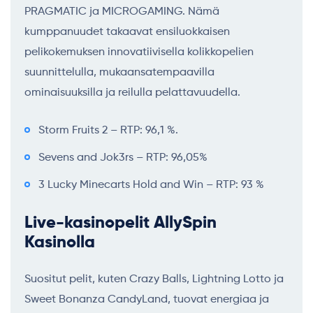
PRAGMATIC ja MICROGAMING. Nämä
kumppanuudet takaavat ensiluokkaisen
pelikokemuksen innovatiivisella kolikkopelien
suunnittelulla, mukaansatempaavilla
ominaisuuksilla ja reilulla pelattavuudella.
Storm Fruits 2 – RTP: 96,1 %.
Sevens and Jok3rs – RTP: 96,05%
3 Lucky Minecarts Hold and Win – RTP: 93 %
Live-kasinopelit AllySpin
Kasinolla
Suositut pelit, kuten Crazy Balls, Lightning Lotto ja
Sweet Bonanza CandyLand, tuovat energiaa ja