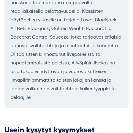
hauskanpitoa mukaansatempaavalla,
reaaliaikaisella pelattavuudella. Klassisten
pöytäpelien ystäville on tarjolla Power Blackjack,
All Bets Blackjack, Golden Wealth Baccarat ja
Baccarat Control Squeeze, jotka tarjoavat erilaisia
panostusvaihtoehtoja ja ainutlaatuisia käänteitä.
Olitpa sitten kiinnostunut livepokerista tai
nopeatempoisista peleistä, AllySpinin livekasino-
osio takaa viihdyttävän ja vuorovaikutteisen
ilmapiirin ammattitaitoisten jakajien kanssa ja
laajan valikoiman vaihtoehtoja kaikentyyppisille
pelaajille.
Usein kysytyt kysymykset