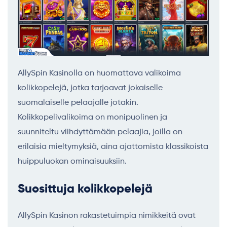
AllySpin Kasinolla on huomattava valikoima
kolikkopelejä, jotka tarjoavat jokaiselle
suomalaiselle pelaajalle jotakin.
Kolikkopelivalikoima on monipuolinen ja
suunniteltu viihdyttämään pelaajia, joilla on
erilaisia mieltymyksiä, aina ajattomista klassikoista
huippuluokan ominaisuuksiin.
Suosittuja kolikkopelejä
AllySpin Kasinon rakastetuimpia nimikkeitä ovat