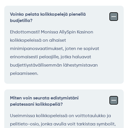
Voinko pelata kolikkopelejä pienellä
budjetilla?
Ehdottomasti! Monissa AllySpin Kasinon
kolikkopeleissä on alhaiset
minimipanosvaatimukset, joten ne sopivat
erinomaisesti pelaajille, jotka haluavat
budjettiystävällisemmän lähestymistavan
pelaamiseen.
Miten voin seurata edistymistäni
pelatessani kolikkopeliä?
Useimmissa kolikkopeleissä on voittotaulukko ja
pelitieto-osio, jonka avulla voit tarkistaa symbolit,