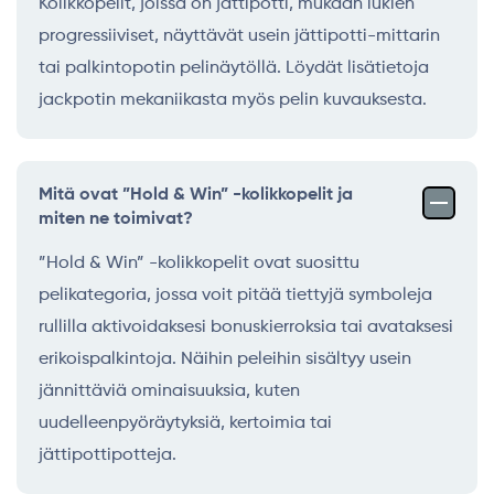
Kolikkopelit, joissa on jättipotti, mukaan lukien
progressiiviset, näyttävät usein jättipotti-mittarin
tai palkintopotin pelinäytöllä. Löydät lisätietoja
jackpotin mekaniikasta myös pelin kuvauksesta.
Mitä ovat ”Hold & Win” -kolikkopelit ja
miten ne toimivat?
”Hold & Win” -kolikkopelit ovat suosittu
pelikategoria, jossa voit pitää tiettyjä symboleja
rullilla aktivoidaksesi bonuskierroksia tai avataksesi
erikoispalkintoja. Näihin peleihin sisältyy usein
jännittäviä ominaisuuksia, kuten
uudelleenpyöräytyksiä, kertoimia tai
jättipottipotteja.