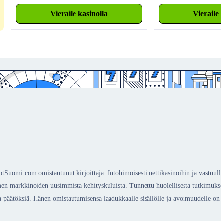
Vieraile kasinolla
Vieraile
tSuomi.com omistautunut kirjoittaja. Intohimoisesti nettikasinoihin ja vastuul
men markkinoiden uusimmista kehityskuluista. Tunnettu huolellisesta tutkimukse
uvia päätöksiä. Hänen omistautumisensa laadukkaalle sisällölle ja avoimuudelle o