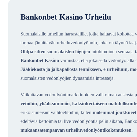
Bankonbet Kasino Urheilu
Suomalaisille urheilun harrastajille, jotka haluavat kohott
tarjoaa jännittävän urheiluvedonlyönnin, joka on täynnä laa
Olitpa sitten
suom
alaisten liigojen
intohimoinen seuraaja
t
Bankonbet Kasino
varmistaa, että jokaisella vedonlyöjällä
Jääkiekosta ja jalkapallosta
tennikseen, e-urheiluun, moo
suomalaisten vedonlyöjien dynaamisia intressejä.
Vaikuttavan vedonlyöntimarkkinoiden valikoiman ansiosta pe
vetoihin
,
yli/ali-summiin
,
kaksinkertaiseen mahdollisuut
erikoistuneisiin vaihtoehtoihin, kuten
molemmat joukkueet 
edeltäviä kertoimia tai live-vedonlyöntiä pelin aikana, Bank
mukaansatempaavan urheiluvedonlyöntikokemuksen
.