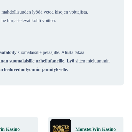
e mahdollisuuden lyödä vetoa kisojen voittajista,
he hurjastelevat kohti voittoa.
äätälöity
suomalaisille pelaajille. Alusta takaa
nan suomalaisille urheilufaneille
.
Lyö
sitten mieluummin
urheiluvedonlyönnin jännitykselle
.
in Kasino
MonsterWin Kasino