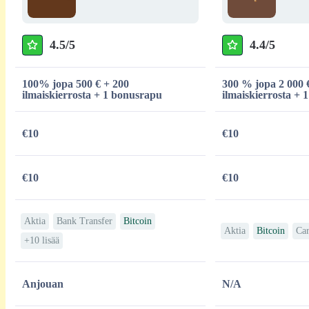
4.5/
5
4.4/
5
100% jopa 500 € + 200
300 % jopa 2 000 
ilmaiskierrosta + 1 bonusrapu
ilmaiskierrosta +
€10
€10
€10
€10
Aktia
Bank Transfer
Bitcoin
Aktia
Bitcoin
Ca
+10 lisää
Anjouan
N/A