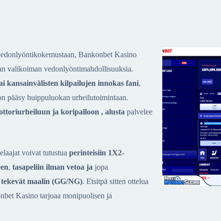
aa vedonlyöntikokemustaan, Bankonbet Kasino
jan valikoiman vedonlyöntimahdollisuuksia.
ai
kansainvälisten kilpailujen
innokas fani
,
 on pääsy huippuluokan urheilutoimintaan.
ttoriurheiluun ja koripalloon , alusta
palvelee
laajat voivat tutustua
perinteisiin 1X2-
een
,
tasapeliin ilman vetoa ja
jopa
tekevät maalin (GG/NG)
. Etsitpä sitten ottelua
onbet Kasino tarjoaa monipuolisen ja