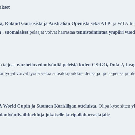
ukset
, Roland Garrosista ja Australian Openista sekä ATP-
ja WTA-turn
a , suomalaiset
pelaajat voivat harrastaa
tennistoimintaa ympäri vuo
no tarjoaa
e-urheiluvedonlyöntiä peleistä kuten CS:GO, Dota 2, Lea
donlyöjät voivat lyödä vetoa suosikkijoukkueidensa ja -pelaajiensa puol
 World Cupin ja Suomen Korisliigan otteluista
. Olipa kyse sitten
y
donlyöntivaihtoehtoja jokaiselle koripalloharrastajalle
.