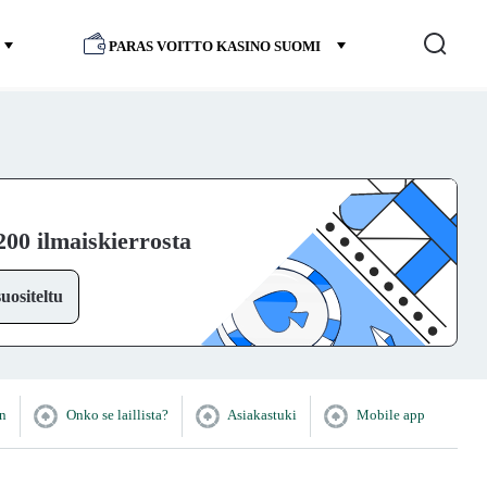
PARAS VOITTO KASINO SUOMI
00 ilmaiskierrosta
uositeltu
n
Onko se laillista?
Asiakastuki
Mobile app