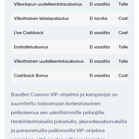
Viikonlopun uudelleenlatausbonus
Ei vaadita
Talletusb
Viikoittainen käteispalautus
Ei tarvita
Cashback
Live Cashback
Ei vaadita
Cashback
Ensitalletusbonus
Ei vaadita
Talletusb
Viikoittainen uudelleenlatausbonus
Ei vaadita
Talletusb
Cashback Bonus
Ei vaadita
Cashback
BassBet Casinon VIP-ohjelma ja kampanjat on
suunniteltu tarjoamaan korkeatasoinen
pelikokemus sen uskollisimmille pelaajille.
Henkilökohtaisella palvelulla, yksinoikeusbonuksilla
ja parannetuilla palkinnoilla VIP-ohjelma