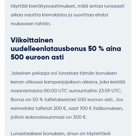
täyttää kierrätysvaatimukset, mikä antaa runsaasti
aikaa nauttia kierroksista ja suorittaa ehdot
mukavaan tahtiin.
Viikoittainen
uudelleenlatausbonus 50 % aina
500 euroon asti
Jokainen pelaaja voi lunastaa tämän bonuksen
kerran viikossa kampanjajakson aikana, joka kestää
maanantaista 00:00 UTC sunnuntaihin 23:59 UTC.
Bonus on 50 % talletuksestasi 500 euroon asti. Jos
esimerkiksi talletat 200 €, saat 100 € lisäbonuksen,
jolloin kokonaissummasi on 300 €.
Lunastaaksesi bonuksen, sinun on täytettävä