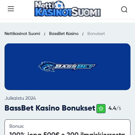
Nettikasinot Suomi
BassBet Kasino
Bonukset
Julkaistu 2024
BassBet Kasino Bonukset
4.4/
5
Bonus: