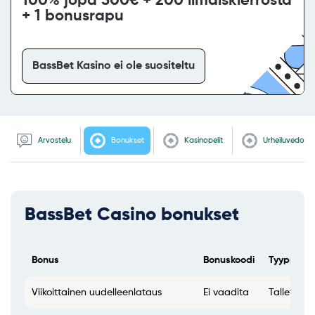
100% jopa 500€ + 200 ilmaiskierrosta
+ 1 bonusrapu
BassBet Kasino ei ole suositeltu
Arvostelu
Bonukset
Kasinopelit
Urheiluvedonly
BassBet Casino bonukset
Bonus
Bonuskoodi
Tyyppi
Viikoittainen uudelleenlataus
Ei vaadita
Talletusb