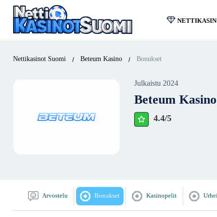
NETTIKASI
Nettikasinot Suomi
Beteum Kasino
Bonukset
Julkaistu 2024
Beteum Kasino
4.4/
5
Arvostelu
Bonukset
Kasinopelit
Urhei