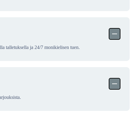
a talletuksella ja 24/7 monikielisen tuen.
arjouksista.