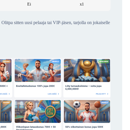
Ei
x1
itpa sitten uusi pelaaja tai VIP-jäsen, tarjolla on jokaiselle