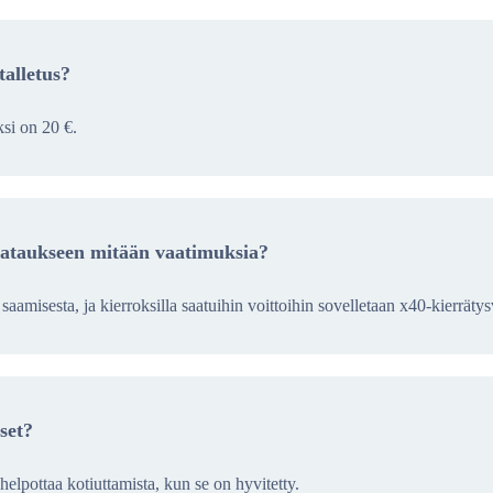
talletus?
si on 20 €.
nlataukseen mitään vaatimuksia?
saamisesta, ja kierroksilla saatuihin voittoihin sovelletaan x40-kierräty
set?
elpottaa kotiuttamista, kun se on hyvitetty.