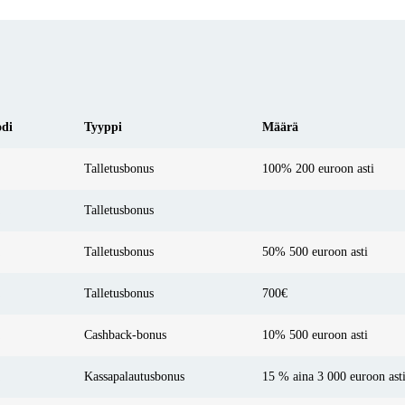
di
Tyyppi
Määrä
Talletusbonus
100% 200 euroon asti
Talletusbonus
Talletusbonus
50% 500 euroon asti
Talletusbonus
700€
Cashback-bonus
10% 500 euroon asti
Kassapalautusbonus
15 % aina 3 000 euroon ast