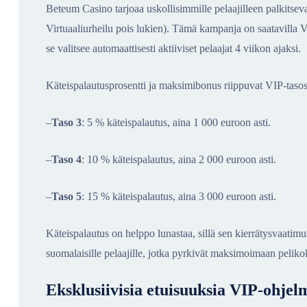
Beteum Casino tarjoaa uskollisimmille pelaajilleen palkitse
Virtuaaliurheilu pois lukien). Tämä kampanja on saatavilla V
se valitsee automaattisesti aktiiviset pelaajat 4 viikon ajaksi.
Käteispalautusprosentti ja maksimibonus riippuvat VIP-tasos
–
Taso 3
: 5 % käteispalautus, aina 1 000 euroon asti.
–
Taso 4
: 10 % käteispalautus, aina 2 000 euroon asti.
–
Taso 5
: 15 % käteispalautus, aina 3 000 euroon asti.
Käteispalautus on helppo lunastaa, sillä sen kierrätysvaati
suomalaisille pelaajille, jotka pyrkivät maksimoimaan pelik
Eksklusiivisia etuisuuksia VIP-ohjel