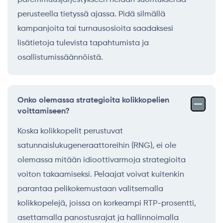
paremmuusjärjestykseen heidän suorituksensa
perusteella tietyssä ajassa. Pidä silmällä
kampanjoita tai turnausosioita saadaksesi
lisätietoja tulevista tapahtumista ja
osallistumissäännöistä.
Onko olemassa strategioita kolikkopelien
voittamiseen?
Koska kolikkopelit perustuvat
satunnaislukugeneraattoreihin (RNG), ei ole
olemassa mitään idioottivarmoja strategioita
voiton takaamiseksi. Pelaajat voivat kuitenkin
parantaa pelikokemustaan valitsemalla
kolikkopelejä, joissa on korkeampi RTP-prosentti,
asettamalla panostusrajat ja hallinnoimalla