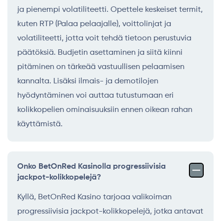
ja pienempi volatiliteetti. Opettele keskeiset termit,
kuten RTP (Palaa pelaajalle), voittolinjat ja
volatiliteetti, jotta voit tehdä tietoon perustuvia
päätöksiä. Budjetin asettaminen ja siitä kiinni
pitäminen on tärkeää vastuullisen pelaamisen
kannalta. Lisäksi ilmais- ja demotilojen
hyödyntäminen voi auttaa tutustumaan eri
kolikkopelien ominaisuuksiin ennen oikean rahan
käyttämistä.
Onko BetOnRed Kasinolla progressiivisia
jackpot-kolikkopelejä?
Kyllä, BetOnRed Kasino tarjoaa valikoiman
progressiivisia jackpot-kolikkopelejä, jotka antavat