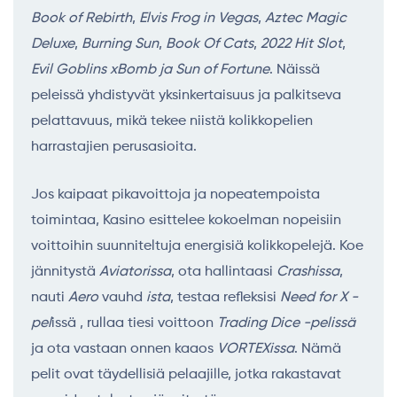
Book of Rebirth
,
Elvis Frog in Vegas
,
Aztec Magic
Deluxe
,
Burning Sun
,
Book Of Cats
,
2022 Hit Slot
,
Evil Goblins xBomb ja
Sun of Fortune
. Näissä
peleissä yhdistyvät yksinkertaisuus ja palkitseva
pelattavuus, mikä tekee niistä kolikkopelien
harrastajien perusasioita.
Jos kaipaat pikavoittoja ja nopeatempoista
toimintaa, Kasino esittelee kokoelman nopeisiin
voittoihin suunniteltuja energisiä kolikkopelejä. Koe
jännitystä
Aviatorissa
, ota hallintaasi
Crashissa
,
nauti
Aero
vauhd
ista
, testaa refleksisi
Need for X -
pel
issä , rullaa tiesi voittoon
Trading Dice -pelissä
ja ota vastaan onnen kaaos
VORTEXissa
. Nämä
pelit ovat täydellisiä pelaajille, jotka rakastavat