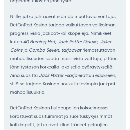
nopeiden tulosten jännitystä.
Niille, jotka jahtaavat elämää muuttavia voittoja,
BetOnRed Kasino tarjoaa vaikuttavan valikoiman
progressiivisia jackpot-kolikkopelejä. Nimikkeet,
kuten
40 Burning Hot
,
Jack Potter Deluxe
,
Joker
Coins
ja
Combo Seven, tarjoavat
riemastuttavan
mahdollisuuden saada massiivisia voittoja, pitäen
jännitystason korkealla jokaisella pyöräytyksellä.
Aina suosittu
Jack Potter -sarja
erottuu edukseen,
sillä se tarjoaa Kasinon houkuttelevimpia jackpot-
mahdollisuuksia.
BetOnRed Kasinon huippupelien kokoelmassa
korostuvat suosituimmat ja suorituskykyisimmät
kolikkopelit, jotka ovat kiinnittäneet pelaajien