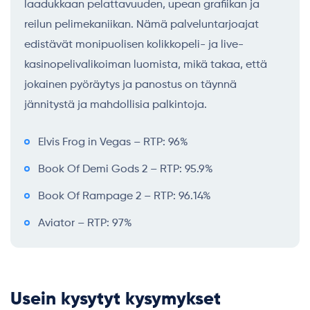
laadukkaan pelattavuuden, upean grafiikan ja
reilun pelimekaniikan. Nämä palveluntarjoajat
edistävät monipuolisen kolikkopeli- ja live-
kasinopelivalikoiman luomista, mikä takaa, että
jokainen pyöräytys ja panostus on täynnä
jännitystä ja mahdollisia palkintoja.
Elvis Frog in Vegas – RTP: 96%
Book Of Demi Gods 2 – RTP: 95.9%
Book Of Rampage 2 – RTP: 96.14%
Aviator – RTP: 97%
Usein kysytyt kysymykset