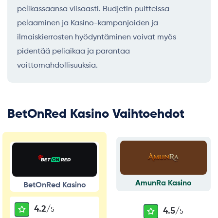
pelikassaansa viisaasti. Budjetin puitteissa
pelaaminen ja Kasino-kampanjoiden ja
ilmaiskierrosten hyödyntäminen voivat myös
pidentää peliaikaa ja parantaa
voittomahdollisuuksia.
BetOnRed Kasino Vaihtoehdot
AmunRa Kasino
BetOnRed Kasino
4.2/
5
4.5/
5