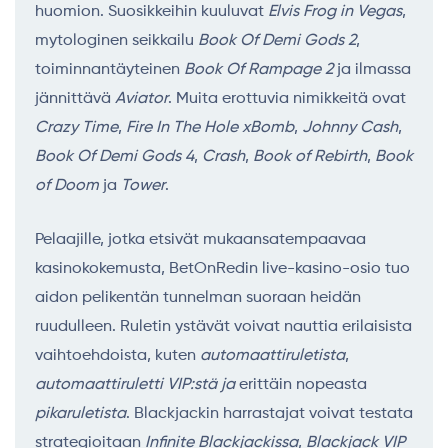
huomion. Suosikkeihin kuuluvat
Elvis Frog in Vegas
,
mytologinen seikkailu
Book Of Demi Gods 2
,
toiminnantäyteinen
Book Of Rampage 2
ja ilmassa
jännittävä
Aviator
. Muita erottuvia nimikkeitä ovat
Crazy Time
,
Fire In The Hole xBomb
,
Johnny Cash
,
Book Of Demi Gods 4
,
Crash
,
Book of Rebirth
,
Book
of Doom
ja
Tower
.
Pelaajille, jotka etsivät mukaansatempaavaa
kasinokokemusta, BetOnRedin live-kasino-osio tuo
aidon pelikentän tunnelman suoraan heidän
ruudulleen. Ruletin ystävät voivat nauttia erilaisista
vaihtoehdoista, kuten
automaattiruletista
,
automaattiruletti VIP:stä ja
erittäin nopeasta
pikaruletista
. Blackjackin harrastajat voivat testata
strategioitaan
Infinite Blackjackissa
,
Blackjack VIP