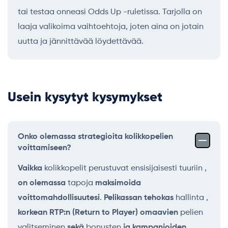
tai testaa onneasi Odds Up -ruletissa. Tarjolla on
laaja valikoima vaihtoehtoja, joten aina on jotain
uutta ja jännittävää löydettävää.
Usein kysytyt kysymykset
Onko olemassa strategioita kolikkopelien
voittamiseen?
Vaikka
kolikkopelit perustuvat ensisijaisesti tuuriin ,
on olemassa
tapoja
maksimoida
voittomahdollisuutesi
.
Pelikassan tehokas
hallinta ,
korkean RTP:n (Return to Player) omaavien
pelien
valitseminen
sekä
bonusten
ja kampanjoiden