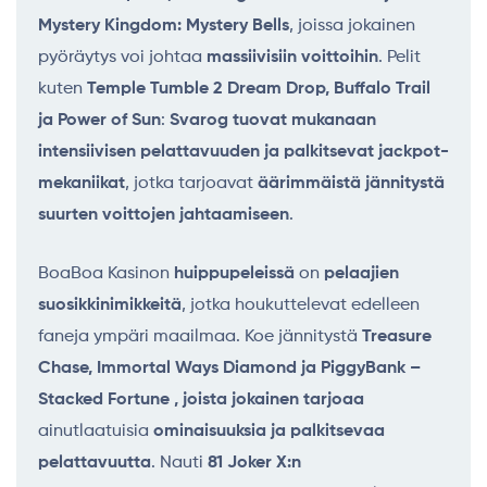
Mystery Kingdom:
Mystery Bells
, joissa jokainen
pyöräytys voi johtaa
massiivisiin voittoihin
. Pelit
kuten
Temple Tumble 2 Dream Drop, Buffalo Trail
ja Power of Sun
:
Svarog tuovat mukanaan
intensiivisen pelattavuuden ja palkitsevat jackpot-
mekaniikat
, jotka tarjoavat
äärimmäistä jännitystä
suurten voittojen jahtaamiseen
.
BoaBoa Kasinon
huippupeleissä
on
pelaajien
suosikkinimikkeitä
, jotka houkuttelevat edelleen
faneja ympäri maailmaa. Koe jännitystä
Treasure
Chase, Immortal Ways Diamond ja PiggyBank –
Stacked Fortune , joista jokainen tarjoaa
ainutlaatuisia
ominaisuuksia ja palkitsevaa
pelattavuutta
. Nauti
81 Joker X:n