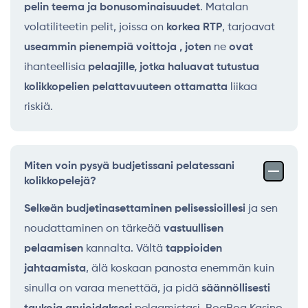
pelin teema ja bonusominaisuudet
. Matalan
volatiliteetin pelit, joissa on
korkea RTP
, tarjoavat
useammin pienempiä voittoja , joten
ne
ovat
ihanteellisia
pelaajille, jotka haluavat tutustua
kolikkopelien pelattavuuteen ottamatta
liikaa
riskiä.
Miten voin pysyä budjetissani pelatessani
kolikkopelejä?
Selkeän budjetinasettaminen
pelisessioillesi
ja sen
noudattaminen on tärkeää
vastuullisen
pelaamisen
kannalta. Vältä
tappioiden
jahtaamista
, älä koskaan panosta enemmän kuin
sinulla on varaa menettää, ja pidä
säännöllisesti