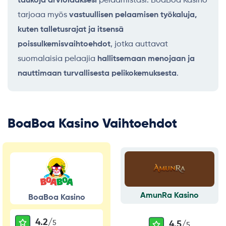
taukoja arvioidaksesi
pelaamistasi. BoaBoa Kasino
tarjoaa myös
vastuullisen pelaamisen työkaluja,
kuten
talletusrajat ja itsensä
poissulkemisvaihtoehdot
, jotka auttavat
suomalaisia pelaajia
hallitsemaan menojaan ja
nauttimaan turvallisesta pelikokemuksesta
.
BoaBoa Kasino Vaihtoehdot
AmunRa Kasino
BoaBoa Kasino
4.2/
5
4.5/
5