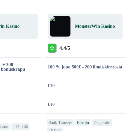
in Kasino
MonsterWin Kasino
4.4/
5
€ + 300
100 % jopa 500€ - 200 ilmaiskierrosta
 1 bonuskrapu
€10
€10
Bank Transfer
Bitcoin
DogeCoin
rdano
+13 lisää
+5 lisää