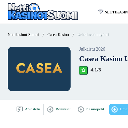
NETTIKASI
Nettikasinot Suomi
Casea Kasino
Urheiluvedonlyönti
Julkaistu 2026
Casea Kasino U
4.1/
5
Arvostelu
Bonukset
Kasinopelit
Urhei