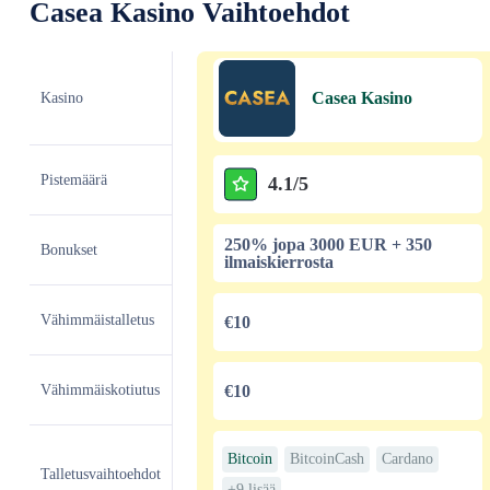
Casea Kasino Vaihtoehdot
Casea Kasino
Kasino
Pistemäärä
4.1/
5
250% jopa 3000 EUR + 350
Bonukset
ilmaiskierrosta
Vähimmäistalletus
€10
Vähimmäiskotiutus
€10
Bitcoin
BitcoinCash
Cardano
Talletusvaihtoehdot
+9 lisää