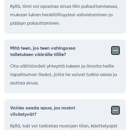
Kyllä, tiimi voi opastaa sinua tilin palauttamisessa,
mukaan lukien henkilöllisyytesi vahvistaminen ja
pääsyn palauttaminen.
Mitä teen, jos teen vahingossa
talletuksen väärälle tilille?
Ota välittömästi yhteyttä tukeen ja ilmoita heille
tapahtuman tiedot, jotta he voivat tutkia asiaa ja
auttaa sinua.
Voinko saada apua, jos nostot
viivästyvät?
Kyllä, tuki voi tarkistaa nostojen tilan, käsittelyajat