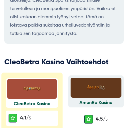
aloittelija, CleoBetra Sports tarjoaa sinulle
tervetulleen ja monipuolisen ympäristön. Vaikka et
olisi koskaan aiemmin lyönyt vetoa, tämä on
loistava paikka sukeltaa urheiluvedonlyöntiin ja
tutkia sen tarjoamaa jännitystä.
CleoBetra Kasino Vaihtoehdot
AmunRa Kasino
CleoBetra Kasino
4.1/
5
4.5/
5