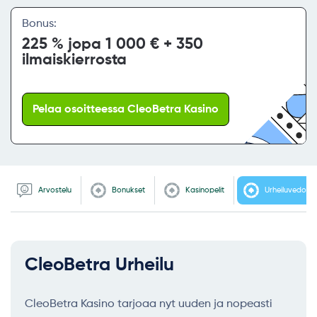
Bonus:
225 % jopa 1 000 € + 350
ilmaiskierrosta
Pelaa osoitteessa CleoBetra Kasino
Arvostelu
Bonukset
Kasinopelit
Urheiluvedonly
CleoBetra Urheilu
CleoBetra Kasino tarjoaa nyt uuden ja nopeasti