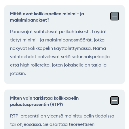
Mitkä ovat kolikkopelien minimi- ja
maksimipanokset?
Panosrajat vaihtelevat pelikohtaisesti. Löydät
tietyt minimi- ja maksimipanosmäärät, jotka
näkyvät kolikkopelin käyttöliittymässä. Nämä
vaihtoehdot palvelevat sekä satunnaispelaajia
että high rollereita, joten jokaiselle on tarjolla
jotakin.
Miten voin tarkistaa kolikkopelin
palautusprosentin (RTP)?
RTP-prosentti on yleensä mainittu pelin tiedoissa
tai ohjeosassa. Se osoittaa teoreettisen