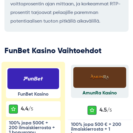
voittoprosentin ajan mittaan, ja korkeammat RTP-
prosentit tarjoavat pelaajille paremman
potentiaalisen tuoton pitkällä aikavälillä.
FunBet Kasino Vaihtoehdot
AmunRa Kasino
FunBet Kasino
4.4/
5
4.5/
5
100% jopa 500€ +
100% jopa 500 € + 200
200 ilmaiskierrosta +
ilmaiskierrosta + 1
1 bonusrapu