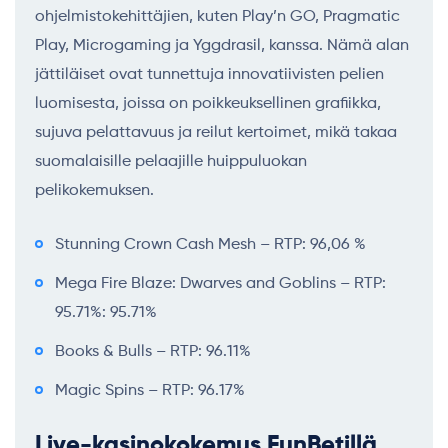
ohjelmistokehittäjien, kuten Play’n GO, Pragmatic
Play, Microgaming ja Yggdrasil, kanssa. Nämä alan
jättiläiset ovat tunnettuja innovatiivisten pelien
luomisesta, joissa on poikkeuksellinen grafiikka,
sujuva pelattavuus ja reilut kertoimet, mikä takaa
suomalaisille pelaajille huippuluokan
pelikokemuksen.
Stunning Crown Cash Mesh – RTP: 96,06 %
Mega Fire Blaze: Dwarves and Goblins – RTP:
95.71%: 95.71%
Books & Bulls – RTP: 96.11%
Magic Spins – RTP: 96.17%
Live-kasinokokemus FunBetillä