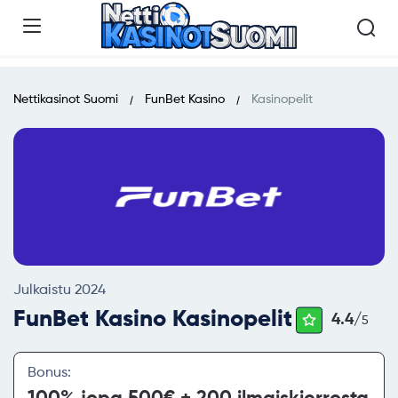
Nettikasinot Suomi
FunBet Kasino
Kasinopelit
Julkaistu 2024
FunBet Kasino Kasinopelit
4.4/
5
Bonus: