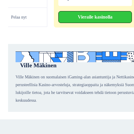
Vieraile kasinolla
Pelaa nyt
KASINON ARVOSTELIJA
Ville Mäkinen
Ville Mäkinen on suomalaisen iGaming-alan asiantuntija ja Nettikasino
perusteellisia Kasino-arvosteluja, strategiaoppaita ja näkemyksiä Suo
lukijoille tietoa, jota he tarvitsevat voidakseen tehdä tietoon perust
keskuudessa.