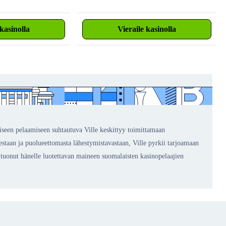
 kasinolla
Vieraile kasinolla
5
Asiantuntijan mielipide
liseen pelaamiseen suhtautuva Ville keskittyy toimittamaan
staan ja puolueettomasta lähestymistavastaan, Ville pyrkii tarjoamaan
n tuonut hänelle luotettavan maineen suomalaisten kasinopelaajien