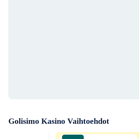
Golisimo Kasino Vaihtoehdot