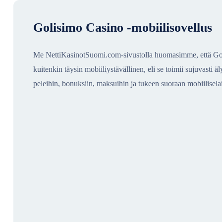
Golisimo Casino -mobiilisovellus
Me NettiKasinotSuomi.com-sivustolla huomasimme, että Golis
kuitenkin täysin mobiiliystävällinen, eli se toimii sujuvasti äl
peleihin, bonuksiin, maksuihin ja tukeen suoraan mobiiliselai