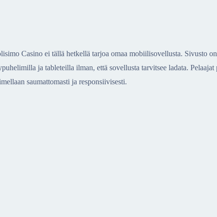
imo Casino ei tällä hetkellä tarjoa omaa mobiilisovellusta. Sivusto on
ypuhelimilla ja tableteilla ilman, että sovellusta tarvitsee ladata. Pelaajat
mellaan saumattomasti ja responsiivisesti.