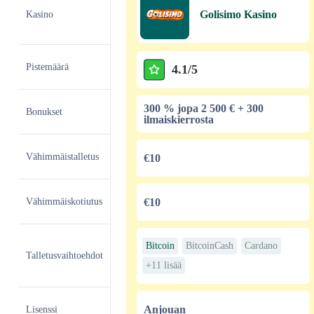
Golisimo Kasino
Kasino
Pistemäärä
4.1/
5
300 % jopa 2 500 € + 300
Bonukset
ilmaiskierrosta
Vähimmäistalletus
€10
Vähimmäiskotiutus
€10
Bitcoin
BitcoinCash
Cardano
Talletusvaihtoehdot
+11 lisää
Anjouan
Lisenssi