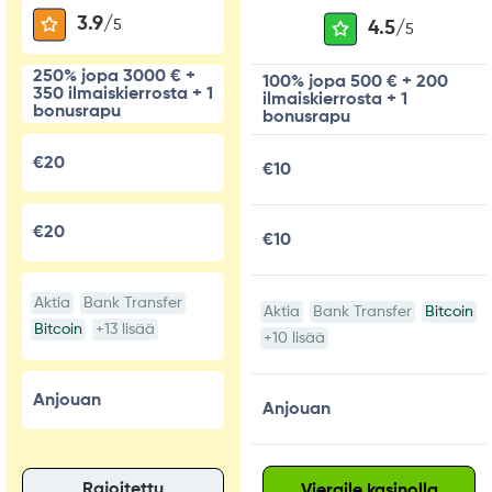
3.9/
5
4.5/
5
250% jopa 3000 € +
100% jopa 500 € + 200
350 ilmaiskierrosta + 1
ilmaiskierrosta + 1
bonusrapu
bonusrapu
€20
€10
€20
€10
Aktia
Bank Transfer
Aktia
Bank Transfer
Bitcoin
Bitcoin
+13 lisää
+10 lisää
Anjouan
Anjouan
Rajoitettu
Vieraile kasinolla