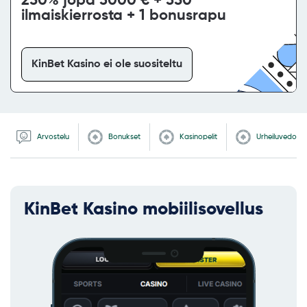
250% jopa 3000 € + 350
ilmaiskierrosta + 1 bonusrapu
KinBet Kasino ei ole suositeltu
Arvostelu
Bonukset
Kasinopelit
Urheiluvedonly
KinBet Kasino mobiilisovellus