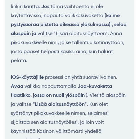
linkin kautta.
Jos
tämä vaihtoehto ei ole
käytettävissä, napauta valikkokuvaketta
(kolme
pystysuoraa pistettä oikeassa yläkulmassa) , selaa
alaspäin ja
valitse ”Lisää aloitusnäyttöön”. Anna
pikakuvakkeelle nimi, ja se tallentuu kotinäyttöön,
josta pääset helposti käsiksi aina, kun haluat
pelata.
iOS-käyttäjille
prosessi on yhtä suoraviivainen.
Avaa
valikko napauttamalla
Jaa-kuvaketta
(laatikko, jossa on nuoli ylöspäin
). Vieritä alaspäin
ja valitse
”Lisää aloitusnäyttöön
”. Kun olet
syöttänyt pikakuvakkeelle nimen, selaimesi
sijoittaa sen aloitusnäytöllesi, jolloin voit
käynnistää Kasinon välittömästi yhdellä