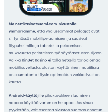
Me nettikasinotsuomi.com-sivustolla
ymmärrämme
, että yhä useammat pelaajat ovat
siirtymässä mobiilipelaamiseen ja suosivat
älypuhelimilla ja tableteilla pelaamisen
mukavuutta perinteisten työpöytäasetusten sijaan.
Vaikka
KinBet Kasino ei
tällä hetkellä tarjoa omaa
mobiilisovellusta, alustan käyttäminen mobiilissa
on saumatonta täysin optimoidun verkkosivuston
kautta.
Android-käyttäjille
pikakuvakkeen luominen
nopeaa käyttöä varten on helppoa. Jos sinua
pyydetään, voit asentaa sivuston suoraan annetun