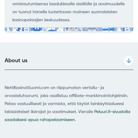
omistautumisensa laadukkaalle sisällölle ja avoimuudelle
on tuonut hänelle luotettavan maineen suomalaisten
kasinopelaajien keskuudessa.
About us
NettiKasinotSuomi.com on riippumaton vertailu- ja
arvostelufoorumi, joka osallistuu affiliate-markkinointiohjelmiin.
Pelaa vastuullisesti ja varmista, että täytät lainkäyttöalueesi
lakisääteiset ikärajat ja vaatimukset. Vieraile
Peluuri.fi-sivustolla
saadaksesi apua rahapelaamiseen
.