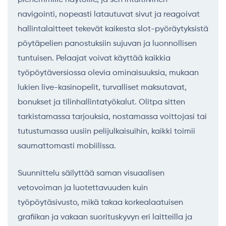
pienemmille näytöille, ja sen intuitiivinen
navigointi, nopeasti latautuvat sivut ja reagoivat
hallintalaitteet tekevät kaikesta slot-pyöräytyksistä
pöytäpelien panostuksiin sujuvan ja luonnollisen
tuntuisen. Pelaajat voivat käyttää kaikkia
työpöytäversiossa olevia ominaisuuksia, mukaan
lukien live-kasinopelit, turvalliset maksutavat,
bonukset ja tilinhallintatyökalut. Olitpa sitten
tarkistamassa tarjouksia, nostamassa voittojasi tai
tutustumassa uusiin pelijulkaisuihin, kaikki toimii
saumattomasti mobiilissa.
Suunnittelu säilyttää saman visuaalisen
vetovoiman ja luotettavuuden kuin
työpöytäsivusto, mikä takaa korkealaatuisen
grafiikan ja vakaan suorituskyvyn eri laitteilla ja