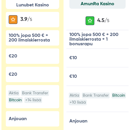
AmunRa Kasino
Lunubet Kasino
3.9/
5
4.5/
5
100% jopa 500 € + 200
100% jopa 500 € +
ilmaiskierrosta + 1
200 ilmaiskierrosta
bonusrapu
€20
€10
€20
€10
Aktia
Bank Transfer
Aktia
Bank Transfer
Bitcoin
Bitcoin
+14 lisää
+10 lisää
Anjouan
Anjouan