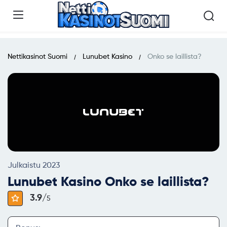
Nettikasinot Suomi
Lunubet Kasino
Onko se laillista?
Julkaistu 2023
Lunubet Kasino Onko se laillista?
3.9/
5