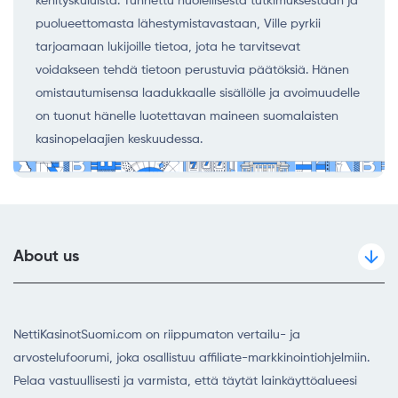
kehityskuluista. Tunnettu huolellisesta tutkimuksestaan ja
puolueettomasta lähestymistavastaan, Ville pyrkii
tarjoamaan lukijoille tietoa, jota he tarvitsevat
voidakseen tehdä tietoon perustuvia päätöksiä. Hänen
omistautumisensa laadukkaalle sisällölle ja avoimuudelle
on tuonut hänelle luotettavan maineen suomalaisten
kasinopelaajien keskuudessa.
About us
NettiKasinotSuomi.com on riippumaton vertailu- ja
arvostelufoorumi, joka osallistuu affiliate-markkinointiohjelmiin.
Pelaa vastuullisesti ja varmista, että täytät lainkäyttöalueesi