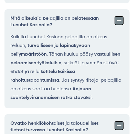
Mitä oikeuksia pelaajilla on pelatessaan
Lunubet Kasinolla?
Kaikilla Lunubet Kasinon pelaajilla on oikeus
reiluun,
turvalliseen ja läpinäkyvään
peliympäristöön
. Tähän kuuluu pääsy
vastuullisen
pelaamisen työkaluihin
, selkeät ja ymmärrettävät
ehdot ja reilu
kohtelu kaikissa
rahoitustapahtumissa
. Jos syntyy riitoja, pelaajilla
on oikeus saattaa huolensa
Anjouan
sääntelyviranomaisen ratkaistavaksi
.
Ovatko henkilökohtaiset ja taloudelliset
tietoni turvassa Lunubet Kasinolla?