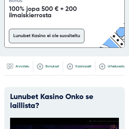
Bonus:
100% jopa 500 € + 200
ilmaiskierrosta
Lunubet Kasino ei ole suositeltu
Arvostelu
Bonukset
Kasinopelit
Urheiluvedonly
Lunubet Kasino Onko se
laillista?