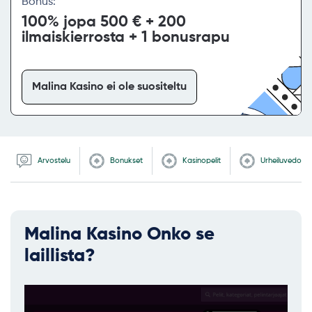
Bonus:
100% jopa 500 € + 200
ilmaiskierrosta + 1 bonusrapu
Malina Kasino ei ole suositeltu
Arvostelu
Bonukset
Kasinopelit
Urheiluvedonly
Malina Kasino Onko se
laillista?