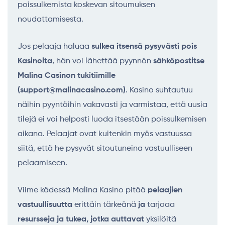
poissulkemista koskevan sitoumuksen
noudattamisesta.
Jos pelaaja haluaa
sulkea itsensä pysyvästi pois
Kasinolta
, hän voi lähettää pyynnön
sähköpostitse
Malina Casinon tukitiimille
(support@malinacasino.com)
. Kasino suhtautuu
näihin pyyntöihin vakavasti ja varmistaa, että uusia
tilejä ei voi helposti luoda itsestään poissulkemisen
aikana. Pelaajat ovat kuitenkin myös vastuussa
siitä, että he pysyvät sitoutuneina vastuulliseen
pelaamiseen.
Viime kädessä Malina Kasino pitää
pelaajien
vastuullisuutta
erittäin tärkeänä
ja
tarjoaa
resursseja ja tukea, jotka auttavat
yksilöitä