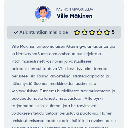
KASINON ARVOSTELIJA
Ville Mäkinen
5
Asiantuntijan mielipide
Ville Mäkinen on suomalaisen iGaming-alan asiantuntija
ja NettikasinotSuomi.com omistautunut kirjoittaja.
Intohimoisesti nettikasinoihin ja vastuulliseen
pelaamiseen suhtautuva Ville keskittyy toimittamaan
perusteellisia Kasino-arvosteluja, strategiaoppaita ja
näkemyksiä Suomen markkinoiden uusimmista
kehityskuluista. Tunnettu huolellisesta tutkimuksestaan ja
puolueettomasta lähestymistavastaan, Ville pyrkii
tarjoamaan lukijoille tietoa, jota he tarvitsevat
voidakseen tehdä tietoon perustuvia päätöksiä. Hänen
omistautumisensa laadukkaalle sisällölle ja avoimuudelle