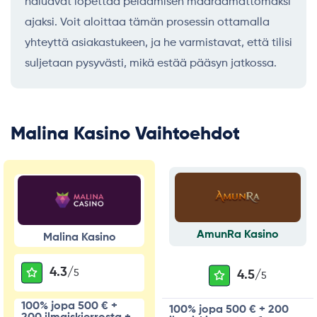
haluavat lopettaa pelaamisen määräämättömäksi
ajaksi. Voit aloittaa tämän prosessin ottamalla
yhteyttä asiakastukeen, ja he varmistavat, että tilisi
suljetaan pysyvästi, mikä estää pääsyn jatkossa.
Malina Kasino Vaihtoehdot
AmunRa Kasino
Malina Kasino
4.3/
5
4.5/
5
100% jopa 500 € +
100% jopa 500 € + 200