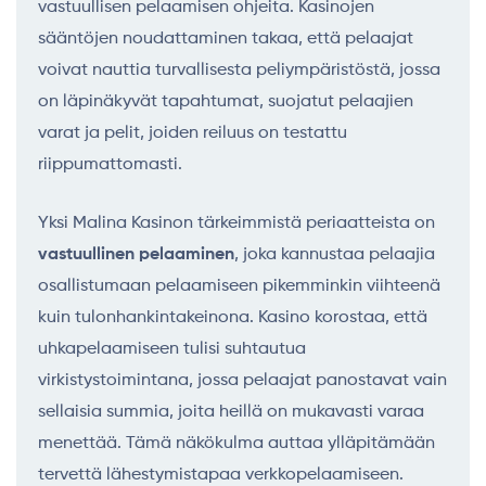
vastuullisen pelaamisen ohjeita. Kasinojen
sääntöjen noudattaminen takaa, että pelaajat
voivat nauttia turvallisesta peliympäristöstä, jossa
on läpinäkyvät tapahtumat, suojatut pelaajien
varat ja pelit, joiden reiluus on testattu
riippumattomasti.
Yksi Malina Kasinon tärkeimmistä periaatteista on
vastuullinen pelaaminen
, joka kannustaa pelaajia
osallistumaan pelaamiseen pikemminkin viihteenä
kuin tulonhankintakeinona. Kasino korostaa, että
uhkapelaamiseen tulisi suhtautua
virkistystoimintana, jossa pelaajat panostavat vain
sellaisia summia, joita heillä on mukavasti varaa
menettää. Tämä näkökulma auttaa ylläpitämään
tervettä lähestymistapaa verkkopelaamiseen.