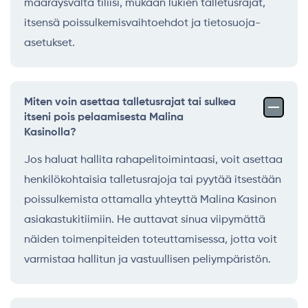
määräysvalta tiliisi, mukaan lukien talletusrajat,
itsensä poissulkemisvaihtoehdot ja tietosuoja-
asetukset.
Miten voin asettaa talletusrajat tai sulkea
itseni pois pelaamisesta Malina
Kasinolla?
Jos haluat hallita rahapelitoimintaasi, voit asettaa
henkilökohtaisia talletusrajoja tai pyytää itsestään
poissulkemista ottamalla yhteyttä Malina Kasinon
asiakastukitiimiin. He auttavat sinua viipymättä
näiden toimenpiteiden toteuttamisessa, jotta voit
varmistaa hallitun ja vastuullisen peliympäristön.