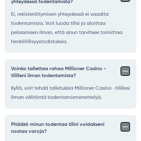
yhteydessä todentamista?
Ei, rekisteröitymisen yhteydessä ei vaadita
todentamista. Voit luoda tilisi ja aloittaa
pelaamisen ilman, että sinun tarvitsee toimittaa
henkilöllisyystodistuksia.
Voinko tallettaa rahaa Millioner Casino -
tililleni ilman todentamista?
Kyllä, voit tehdä talletuksia Millioner Casino -tilillesi
ilman välitöntä todentamismenettelyä.
Pitääkö minun todentaa tilini voidakseni
nostaa varoja?