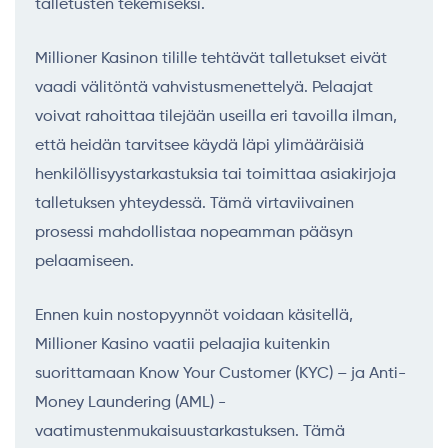
talletusten tekemiseksi.
Millioner Kasinon tilille tehtävät talletukset eivät
vaadi välitöntä vahvistusmenettelyä. Pelaajat
voivat rahoittaa tilejään useilla eri tavoilla ilman,
että heidän tarvitsee käydä läpi ylimääräisiä
henkilöllisyystarkastuksia tai toimittaa asiakirjoja
talletuksen yhteydessä. Tämä virtaviivainen
prosessi mahdollistaa nopeamman pääsyn
pelaamiseen.
Ennen kuin nostopyynnöt voidaan käsitellä,
Millioner Kasino vaatii pelaajia kuitenkin
suorittamaan Know Your Customer (KYC) – ja Anti-
Money Laundering (AML) -
vaatimustenmukaisuustarkastuksen. Tämä