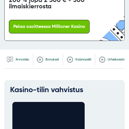
200 % jopa 2 500 € + 300
ilmaiskierrosta
Pelaa osoitteessa Millioner Kasino
Arvostelu
Bonukset
Kasinopelit
Urheiluvedonly
Kasino-tilin vahvistus