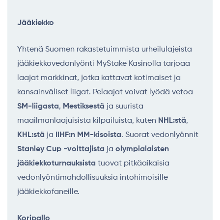
Jääkiekko
Yhtenä Suomen rakastetuimmista urheilulajeista
jääkiekkovedonlyönti MyStake Kasinolla tarjoaa
laajat markkinat, jotka kattavat kotimaiset ja
kansainväliset liigat. Pelaajat voivat lyödä vetoa
SM-liigasta
,
Mestiksestä
ja suurista
maailmanlaajuisista kilpailuista, kuten
NHL:stä
,
KHL:stä
ja
IIHF:n MM-kisoista
. Suorat vedonlyönnit
Stanley Cup -voittajista
ja
olympialaisten
jääkiekkoturnauksista
tuovat pitkäaikaisia
vedonlyöntimahdollisuuksia intohimoisille
jääkiekkofaneille.
Koripallo