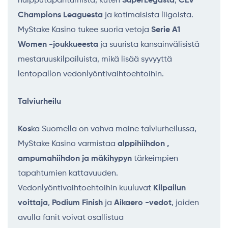
huipputapahtumista, kuten
SuperLegasta
,
CEV
Champions Leaguesta
ja kotimaisista liigoista.
MyStake Kasino tukee suoria vetoja
Serie A1
Women -joukkueesta
ja suurista kansainvälisistä
mestaruuskilpailuista, mikä lisää syvyyttä
lentopallon vedonlyöntivaihtoehtoihin.
Talviurheilu
Kos
ka Suomella on vahva maine talviurheilussa,
MyStake Kasino varmistaa
alppihiihdon ,
ampumahiihdon
ja mäkihypyn
tärkeimpien
tapahtumien kattavuuden.
Vedonlyöntivaihtoehtoihin kuuluvat
Kilpailun
voittaja
,
Podium Finish
ja
Aikaero -vedot
, joiden
avulla fanit voivat osallistua