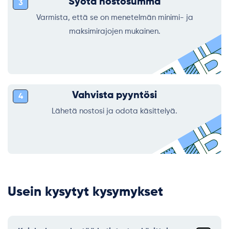
Syötä nostosumma
3
Varmista, että se on menetelmän minimi- ja
maksimirajojen mukainen.
Vahvista pyyntösi
4
Lähetä nostosi ja odota käsittelyä.
Usein kysytyt kysymykset