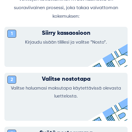
suoraviivainen prosessi, joka takaa vaivattoman
kokemuksen:
Siirry kassaosioon
1
Kirjaudu sisään tilillesi ja valitse ”Nosto”.
Valitse nostotapa
2
Valitse haluamasi maksutapa käytettävissä olevasta
luettelosta.