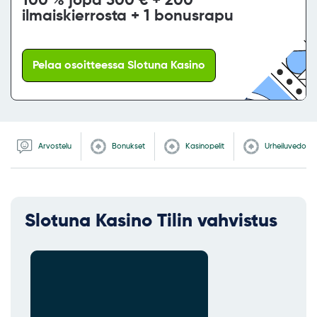
100 % jopa 500 € + 200
ilmaiskierrosta + 1 bonusrapu
Pelaa osoitteessa Slotuna Kasino
Arvostelu
Bonukset
Kasinopelit
Urheiluvedonly
Slotuna Kasino Tilin vahvistus