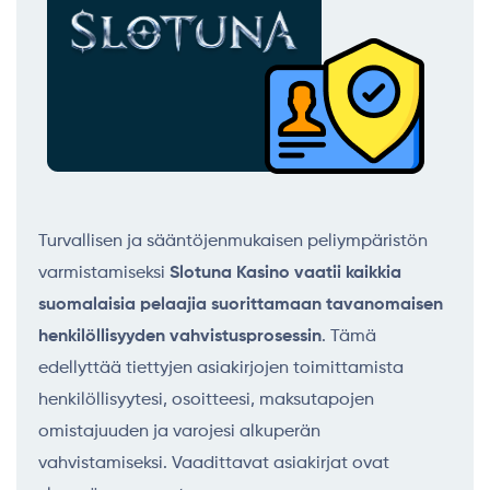
Turvallisen ja sääntöjenmukaisen peliympäristön
varmistamiseksi
Slotuna Kasino vaatii kaikkia
suomalaisia pelaajia suorittamaan tavanomaisen
henkilöllisyyden vahvistusprosessin
. Tämä
edellyttää tiettyjen asiakirjojen toimittamista
henkilöllisyytesi, osoitteesi, maksutapojen
omistajuuden ja varojesi alkuperän
vahvistamiseksi. Vaadittavat asiakirjat ovat