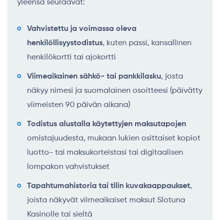
yleensä seuraavat:
Vahvistettu ja voimassa oleva
henkilöllisyystodistus
, kuten passi, kansallinen
henkilökortti tai ajokortti
Viimeaikainen sähkö- tai pankkilasku
, josta
näkyy nimesi ja suomalainen osoitteesi (päivätty
viimeisten 90 päivän aikana)
Todistus alustalla käytettyjen maksutapojen
omistajuudesta, mukaan lukien osittaiset kopiot
luotto- tai maksukorteistasi tai digitaalisen
lompakon vahvistukset
Tapahtumahistoria tai tilin kuvakaappaukset
,
joista näkyvät viimeaikaiset maksut Slotuna
Kasinolle tai sieltä