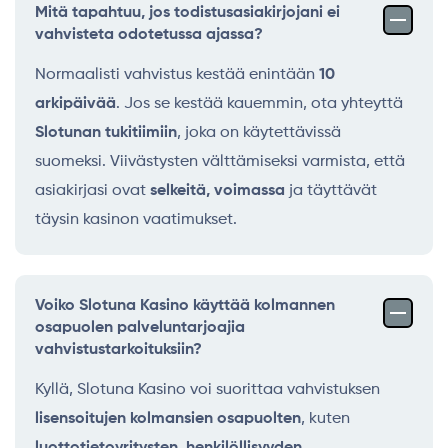
Mitä tapahtuu, jos todistusasiakirjojani ei
vahvisteta odotetussa ajassa?
Normaalisti vahvistus kestää enintään
10
arkipäivää
. Jos se kestää kauemmin, ota yhteyttä
Slotunan tukitiimiin
, joka on käytettävissä
suomeksi. Viivästysten välttämiseksi varmista, että
asiakirjasi ovat
selkeitä, voimassa
ja täyttävät
täysin kasinon vaatimukset.
Voiko Slotuna Kasino käyttää kolmannen
osapuolen palveluntarjoajia
vahvistustarkoituksiin?
Kyllä, Slotuna Kasino voi suorittaa vahvistuksen
lisensoitujen kolmansien osapuolten
, kuten