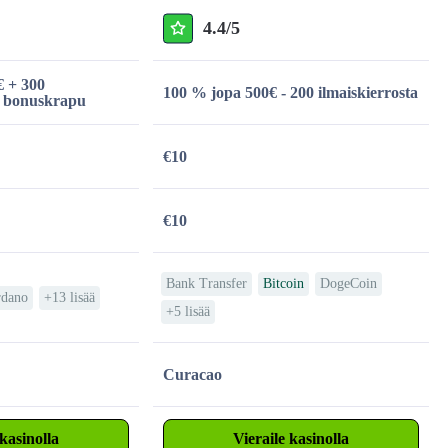
4.4/
5
€ + 300
100 % jopa 500€ - 200 ilmaiskierrosta
 1 bonuskrapu
€10
€10
Bank Transfer
Bitcoin
DogeCoin
rdano
+13 lisää
+5 lisää
Curacao
 kasinolla
Vieraile kasinolla