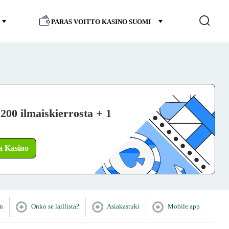
PARAS VOITTO KASINO SUOMI
200 ilmaiskierrosta + 1
ra Kasino
n
Onko se laillista?
Asiakastuki
Mobile app