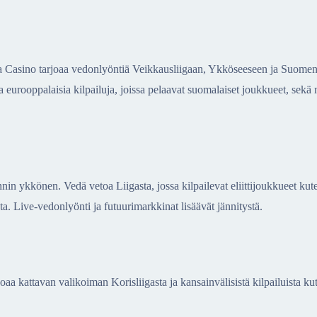
ra Casino tarjoaa vedonlyöntiä Veikkausliigaan, Ykköseeseen ja Suomen 
 eurooppalaisia kilpailuja, joissa pelaavat suomalaiset joukkueet, se
 ykkönen. Vedä vetoa Liigasta, jossa kilpailevat eliittijoukkueet kute
. Live-vedonlyönti ja futuurimarkkinat lisäävät jännitystä.
aa kattavan valikoiman Korisliigasta ja kansainvälisistä kilpailuista 