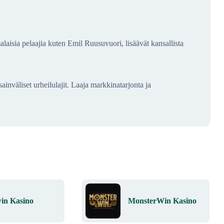
laisia pelaajia kuten Emil Ruusuvuori, lisäävät kansallista
ainväliset urheilulajit. Laaja markkinatarjonta ja
in Kasino
MonsterWin Kasino