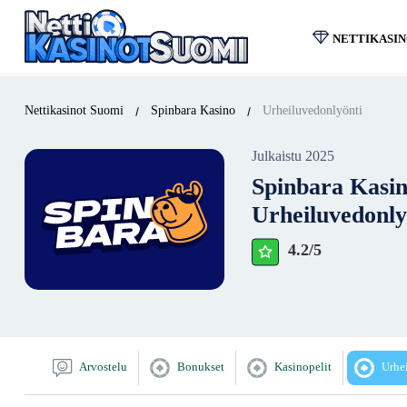
NETTIKASI
Nettikasinot Suomi
Spinbara Kasino
Urheiluvedonlyönti
Julkaistu 2025
Spinbara Kasi
Urheiluvedonly
4.2/
5
Arvostelu
Bonukset
Kasinopelit
Urhei