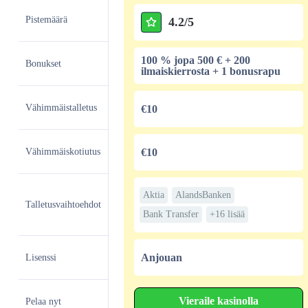
Pistemäärä
4.2/
5
100 % jopa 500 € + 200
Bonukset
ilmaiskierrosta + 1 bonusrapu
Vähimmäistalletus
€10
Vähimmäiskotiutus
€10
Aktia
AlandsBanken
Talletusvaihtoehdot
Bank Transfer
+16 lisää
Anjouan
Lisenssi
Vieraile kasinolla
Pelaa nyt