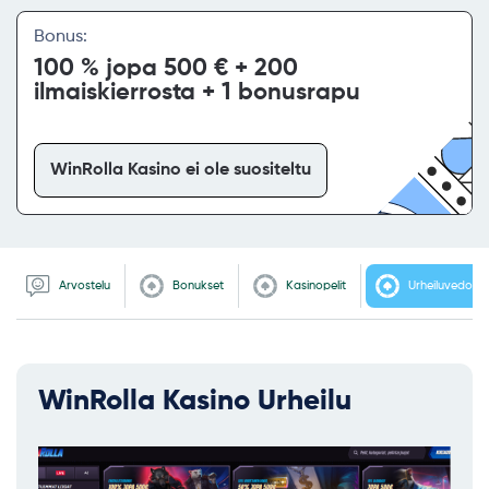
Bonus:
100 % jopa 500 € + 200
ilmaiskierrosta + 1 bonusrapu
WinRolla Kasino ei ole suositeltu
Arvostelu
Bonukset
Kasinopelit
Urheiluvedonly
WinRolla Kasino Urheilu