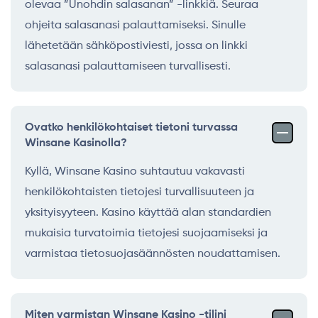
olevaa ”Unohdin salasanan” -linkkiä. Seuraa
ohjeita salasanasi palauttamiseksi. Sinulle
lähetetään sähköpostiviesti, jossa on linkki
salasanasi palauttamiseen turvallisesti.
Ovatko henkilökohtaiset tietoni turvassa
Winsane Kasinolla?
Kyllä, Winsane Kasino suhtautuu vakavasti
henkilökohtaisten tietojesi turvallisuuteen ja
yksityisyyteen. Kasino käyttää alan standardien
mukaisia turvatoimia tietojesi suojaamiseksi ja
varmistaa tietosuojasäännösten noudattamisen.
Miten varmistan Winsane Kasino -tilini