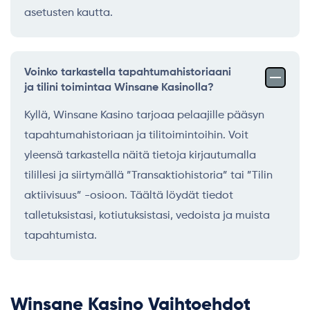
asetusten kautta.
Voinko tarkastella tapahtumahistoriaani
ja tilini toimintaa Winsane Kasinolla?
Kyllä, Winsane Kasino tarjoaa pelaajille pääsyn
tapahtumahistoriaan ja tilitoimintoihin. Voit
yleensä tarkastella näitä tietoja kirjautumalla
tilillesi ja siirtymällä ”Transaktiohistoria” tai ”Tilin
aktiivisuus” -osioon. Täältä löydät tiedot
talletuksistasi, kotiutuksistasi, vedoista ja muista
tapahtumista.
Winsane Kasino Vaihtoehdot