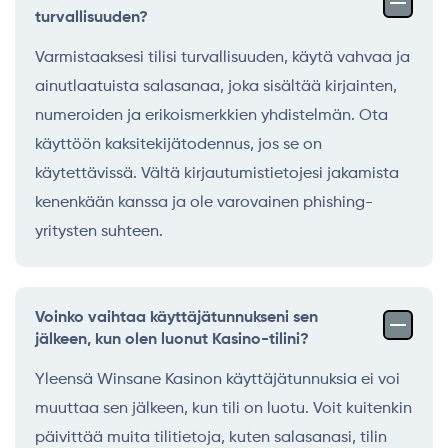
turvallisuuden?
Varmistaaksesi tilisi turvallisuuden, käytä vahvaa ja
ainutlaatuista salasanaa, joka sisältää kirjainten,
numeroiden ja erikoismerkkien yhdistelmän. Ota
käyttöön kaksitekijätodennus, jos se on
käytettävissä. Vältä kirjautumistietojesi jakamista
kenenkään kanssa ja ole varovainen phishing-
yritysten suhteen.
Voinko vaihtaa käyttäjätunnukseni sen
jälkeen, kun olen luonut Kasino-tilini?
Yleensä Winsane Kasinon käyttäjätunnuksia ei voi
muuttaa sen jälkeen, kun tili on luotu. Voit kuitenkin
päivittää muita tilitietoja, kuten salasanasi, tilin