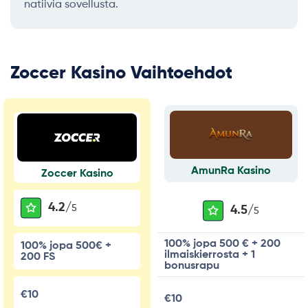
natiivia sovellusta.
Zoccer Kasino Vaihtoehdot
AmunRa Kasino
Zoccer Kasino
4.2/
5
4.5/
5
100% jopa 500 € + 200
100% jopa 500€ +
ilmaiskierrosta + 1
200 FS
bonusrapu
€10
€10