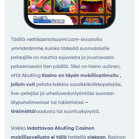
Täällä
nettikasinotsuomi.com
-sivustolla
ymmärrämme,
kuinka tärkeää suomalaisille
pelaajille on nauttia sujuvasta ja joustavasta
pelaamisesta tien päällä. Siksi on hieno uutinen,
että AbuKing
Kasino on täysin mobiilioptimoitu ,
jolloin voit
pelata kaikkia suosikkikolikkopelejäsi,
live-pelejäsi ja urheiluvedonlyöntiäsi suoraan
älypuhelimestasi tai tabletistasi
–
tinkimättä
laadusta tai suorituskyvystä.
Vaikka
ladattavaa AbuKing Casinon
mobiilisovellusta ei tällä
hetkellä
olekaan
, Kasinon