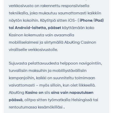
verkkosivusto on rakennettu responsiivisella
tekniikalla, joka mukautuu saumattomasti kaikkiin
näytön kokoihin. Käytitpä sitten iOS- (
iPhone/iPad)
tai
Android-laitetta, pääset
käyttämään koko
Kasinon kokemusta vain avaamalla
mobiiliselaimesi ja siirtymällä AbuKing Casinon
viralliselle verkkosivustolle.
Sujuvasta pelattavuudesta helppoon navigointiin,
turvallisiin maksuihin ja mobiiliystävällisiin
kampanjoihin, kaikki on suunniteltu toimimaan
vaivattomasti – myös silloin, kun olet liikkeellä.
AbuKing
Kasino on
siis
aina vain napautuksen
päässä
, olitpa sitten työmatkalla Helsingissä tai
rentoutumassa kesämökilläsi
.