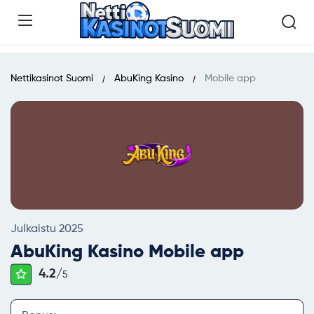
Nettikasinot Suomi
AbuKing Kasino
Mobile app
Julkaistu 2025
AbuKing Kasino Mobile app
4.2/
5