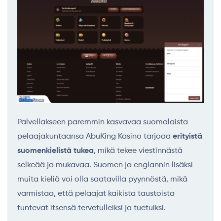
Palvellakseen paremmin kasvavaa suomalaista
pelaajakuntaansa AbuKing Kasino tarjoaa
erityistä
suomenkielistä tukea
, mikä tekee viestinnästä
selkeää ja mukavaa. Suomen ja englannin lisäksi
muita kieliä voi olla saatavilla pyynnöstä, mikä
varmistaa, että pelaajat kaikista taustoista
tuntevat itsensä tervetulleiksi ja tuetuiksi.