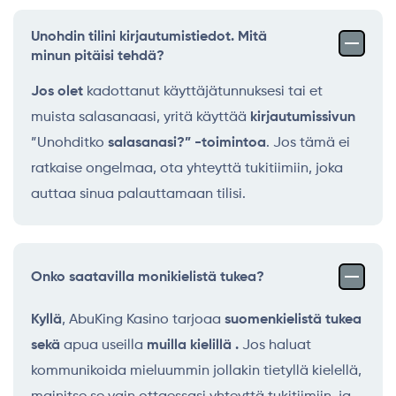
Unohdin tilini kirjautumistiedot. Mitä
minun pitäisi tehdä?
Jos olet
kadottanut käyttäjätunnuksesi tai et
muista salasanaasi, yritä käyttää
kirjautumissivun
”Unohditko
salasanasi?” -toimintoa
. Jos tämä ei
ratkaise ongelmaa, ota yhteyttä tukitiimiin, joka
auttaa sinua palauttamaan tilisi.
Onko saatavilla monikielistä tukea?
Kyllä
, AbuKing Kasino tarjoaa
suomenkielistä tukea
sekä
apua useilla
muilla kielillä .
Jos haluat
kommunikoida mieluummin jollakin tietyllä kielellä,