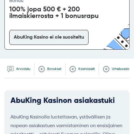
Bonus:
100% jopa 500 € + 200
ilmaiskierrosta + 1 bonusrapu
AbuKing Kasino ei ole suositeltu
Arvostelu
Bonukset
Kasinopelit
Urheiluvedonly
AbuKing Kasinon asiakastuki
AbuKing Kasinolla luotettavan, ystävällisen ja
nopean asiakastuen varmistaminen on ensisijainen