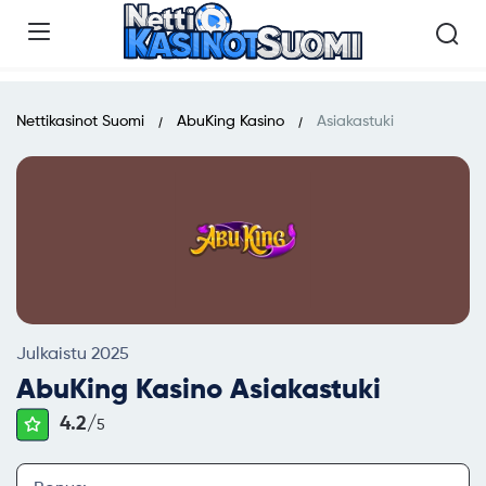
Nettikasinot Suomi
AbuKing Kasino
Asiakastuki
Julkaistu 2025
AbuKing Kasino Asiakastuki
4.2/
5