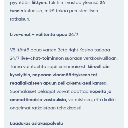
pyyntöösi
liittyen
. Tukitiimi vastaa yleensä
24
tunnin
kuluessa, mikä takaa perusteellisen
ratkaisun.
Live-chat – välitöntä apua 24/7
Välitöntä apua varten Betalright Kasino tarjoaa
24/7
live-chat-toiminnon suoraan
verkkosivuillaan.
Tämä vaihtoehto sopii erinomaisesti
kiireellisiin
kyselyihin, nopeaan vianmääritykseen tai
reaaliaikaiseen apuun pelikokemuksesi kanssa
.
Suomalaiset pelaajat voivat odottaa
nopeita ja
ammattimaisia vastauksia
, varmistaen, että kaikki
ongelmat ratkaistaan tehokkaasti.
Laadukas asiakaspalvelu