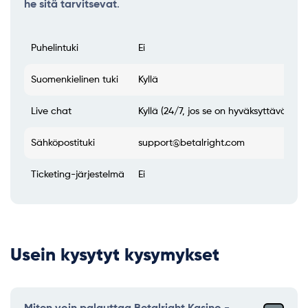
he sitä tarvitsevat
.
Puhelintuki
Ei
Suomenkielinen tuki
Kyllä
Live chat
Kyllä (24/7, jos se on hyväksyttävää)
Sähköpostituki
support@betalright.com
Ticketing-järjestelmä
Ei
Usein kysytyt kysymykset