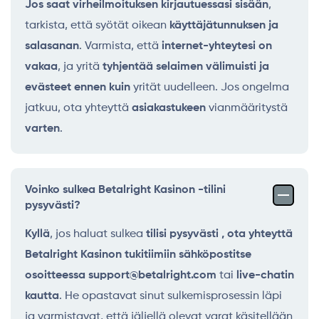
Jos saat
virheilmoituksen kirjautuessasi sisään
,
tarkista, että syötät oikean
käyttäjätunnuksen ja
salasanan
. Varmista, että
internet-yhteytesi on
vakaa
, ja yritä
tyhjentää selaimen välimuisti ja
evästeet ennen kuin
yrität uudelleen. Jos ongelma
jatkuu, ota yhteyttä
asiakastukeen
vianmääritystä
varten
.
Voinko sulkea Betalright Kasinon -tilini
pysyvästi?
Kyllä
, jos haluat sulkea
tilisi pysyvästi , ota yhteyttä
Betalright Kasinon tukitiimiin sähköpostitse
osoitteessa
support@betalright.com
tai
live-chatin
kautta
. He opastavat sinut sulkemisprosessin läpi
ja varmistavat, että jäljellä olevat varat käsitellään