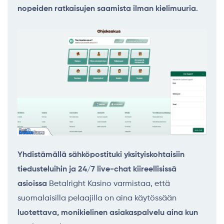
nopeiden ratkaisujen saamista ilman kielimuuria
.
Yhdistämällä sähköpostituki yksityiskohtaisiin
tiedusteluihin ja 24/7 live-chat kiireellisissä
asioissa
Betalright Kasino varmistaa, että
suomalaisilla pelaajilla on aina käytössään
luotettava, monikielinen asiakaspalvelu aina kun