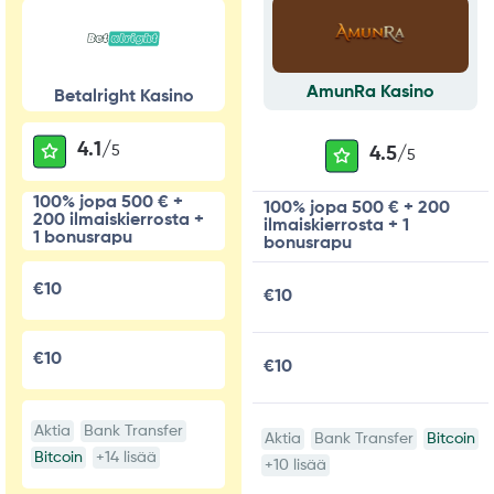
AmunRa Kasino
Betalright Kasino
4.1/
5
4.5/
5
100% jopa 500 € +
100% jopa 500 € + 200
200 ilmaiskierrosta +
ilmaiskierrosta + 1
1 bonusrapu
bonusrapu
€10
€10
€10
€10
Aktia
Bank Transfer
Aktia
Bank Transfer
Bitcoin
Bitcoin
+14 lisää
+10 lisää