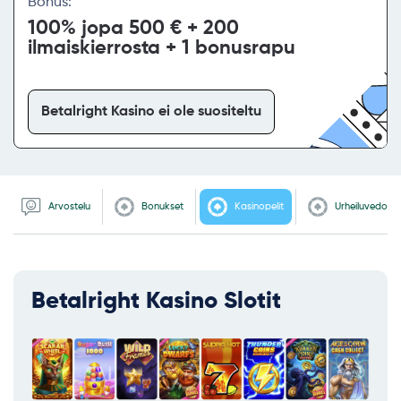
Bonus:
100% jopa 500 € + 200
ilmaiskierrosta + 1 bonusrapu
Betalright Kasino ei ole suositeltu
Arvostelu
Bonukset
Kasinopelit
Urheiluvedonly
Betalright Kasino Slotit