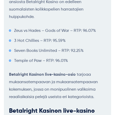
ansiosta Betalright Kasino on edelleen
suomalaisten kolikkopelien harrastajien
huippukohde.
Zeus vs Hades – Gods of War – RTP: 96.07%
3 Hot Chillies – RTP: 95.59%
Seven Books Unlimited – RTP: 92.25%
Temple of Paw – RTP: 96.01%
Betalright Kasinon live-kasino-osio
tarjoaa
mukaansatempaavan ja mukaansatempaavan
kokemuksen, jossa on monipuolinen valikoima
reaaliaikaisia pelejä useista eri kategorioista.
Betalright Kasinon live-kasino