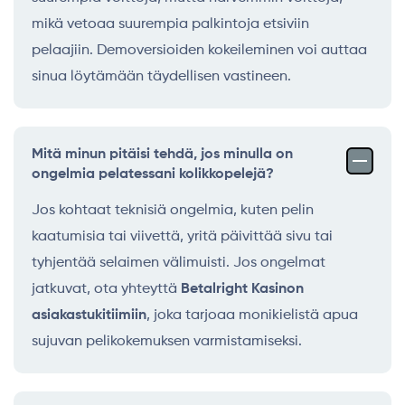
mikä vetoaa suurempia palkintoja etsiviin
pelaajiin. Demoversioiden kokeileminen voi auttaa
sinua löytämään täydellisen vastineen.
Mitä minun pitäisi tehdä, jos minulla on
ongelmia pelatessani kolikkopelejä?
Jos kohtaat teknisiä ongelmia, kuten pelin
kaatumisia tai viivettä, yritä päivittää sivu tai
tyhjentää selaimen välimuisti. Jos ongelmat
jatkuvat, ota yhteyttä
Betalright Kasinon
asiakastukitiimiin
, joka tarjoaa monikielistä apua
sujuvan pelikokemuksen varmistamiseksi.