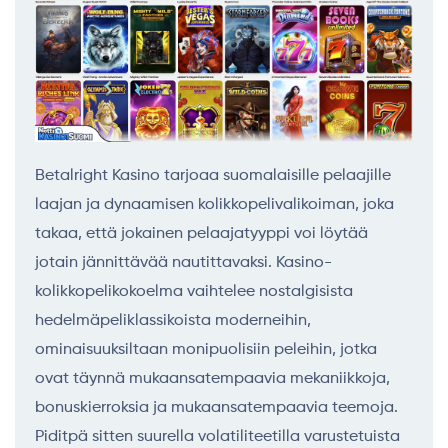
Betalright Kasino tarjoaa suomalaisille pelaajille
laajan ja dynaamisen kolikkopelivalikoiman, joka
takaa, että jokainen pelaajatyyppi voi löytää
jotain jännittävää nautittavaksi. Kasino-
kolikkopelikokoelma vaihtelee nostalgisista
hedelmäpeliklassikoista moderneihin,
ominaisuuksiltaan monipuolisiin peleihin, jotka
ovat täynnä mukaansatempaavia mekaniikkoja,
bonuskierroksia ja mukaansatempaavia teemoja.
Piditpä sitten suurella volatiliteetilla varustetuista