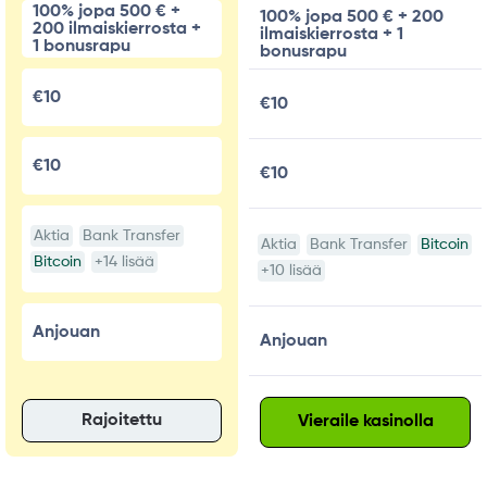
100% jopa 500 € +
100% jopa 500 € + 200
200 ilmaiskierrosta +
ilmaiskierrosta + 1
1 bonusrapu
bonusrapu
€10
€10
€10
€10
Aktia
Bank Transfer
Aktia
Bank Transfer
Bitcoin
Bitcoin
+14 lisää
+10 lisää
Anjouan
Anjouan
Rajoitettu
Vieraile kasinolla