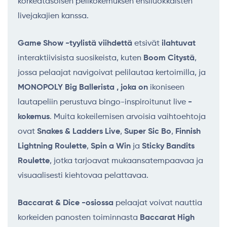
korkeatasoisen pelikokemuksen ensiluokkaisten
livejakajien kanssa.
Game Show -tyylistä viihdettä
etsivät
ilahtuvat
interaktiivisista suosikeista, kuten
Boom Citystä
,
jossa pelaajat navigoivat pelilautaa kertoimilla, ja
MONOPOLY Big Ballerista , joka on
ikoniseen
lautapeliin perustuva bingo-inspiroitunut live
-
kokemus
. Muita kokeilemisen arvoisia vaihtoehtoja
ovat
Snakes & Ladders Live
,
Super Sic Bo
,
Finnish
Lightning Roulette
,
Spin a Win
ja
Sticky Bandits
Roulette
, jotka tarjoavat mukaansatempaavaa ja
visuaalisesti kiehtovaa pelattavaa.
Baccarat & Dice -osiossa
pelaajat voivat nauttia
korkeiden panosten toiminnasta
Baccarat High