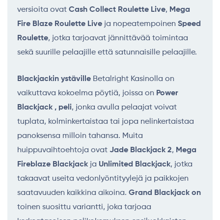
versioita ovat
Cash Collect Roulette Live
,
Mega
Fire Blaze Roulette Live
ja nopeatempoinen
Speed
Roulette
, jotka tarjoavat jännittävää toimintaa
sekä suurille pelaajille että satunnaisille pelaajille.
Blackjackin ystäville
Betalright Kasinolla on
vaikuttava kokoelma pöytiä, joissa on
Power
Blackjack , peli
, jonka avulla pelaajat voivat
tuplata, kolminkertaistaa tai jopa nelinkertaistaa
panoksensa milloin tahansa. Muita
huippuvaihtoehtoja ovat
Jade Blackjack 2
,
Mega
Fireblaze Blackjack
ja
Unlimited Blackjack
, jotka
takaavat useita vedonlyöntityylejä ja paikkojen
saatavuuden kaikkina aikoina.
Grand Blackjack on
toinen suosittu variantti, joka tarjoaa