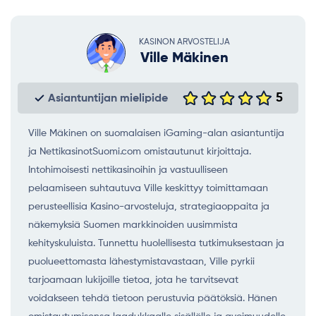
KASINON ARVOSTELIJA
Ville Mäkinen
5
Asiantuntijan mielipide
Ville Mäkinen on suomalaisen iGaming-alan asiantuntija
ja NettikasinotSuomi.com omistautunut kirjoittaja.
Intohimoisesti nettikasinoihin ja vastuulliseen
pelaamiseen suhtautuva Ville keskittyy toimittamaan
perusteellisia Kasino-arvosteluja, strategiaoppaita ja
näkemyksiä Suomen markkinoiden uusimmista
kehityskuluista. Tunnettu huolellisesta tutkimuksestaan ja
puolueettomasta lähestymistavastaan, Ville pyrkii
tarjoamaan lukijoille tietoa, jota he tarvitsevat
voidakseen tehdä tietoon perustuvia päätöksiä. Hänen