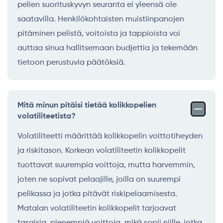
pelien suorituskyvyn seuranta ei yleensä ole
saatavilla. Henkilökohtaisten muistiinpanojen
pitäminen pelistä, voitoista ja tappioista voi
auttaa sinua hallitsemaan budjettia ja tekemään
tietoon perustuvia päätöksiä.
Mitä minun pitäisi tietää kolikkopelien
volatiliteetista?
Volatiliteetti määrittää kolikkopelin voittotiheyden
ja riskitason. Korkean volatiliteetin kolikkopelit
tuottavat suurempia voittoja, mutta harvemmin,
joten ne sopivat pelaajille, joilla on suurempi
pelikassa ja jotka pitävät riskipelaamisesta.
Matalan volatiliteetin kolikkopelit tarjoavat