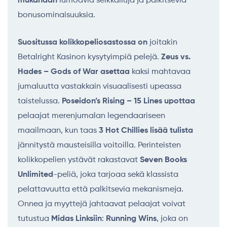
mukanaan
lumoavia seikkailuja ja palkitsevia
bonusominaisuuksia.
Suositussa kolikkopeliosastossa on
joitakin
Betalright Kasinon kysytyimpiä pelejä.
Zeus vs.
Hades – Gods of War asettaa
kaksi mahtavaa
jumaluutta vastakkain visuaalisesti upeassa
taistelussa.
Poseidon’s Rising – 15 Lines upottaa
pelaajat merenjumalan legendaariseen
maailmaan, kun taas
3 Hot Chillies lisää tulista
jännitystä mausteisilla voitoilla. Perinteisten
kolikkopelien ystävät rakastavat
Seven Books
Unlimited
-peliä, joka tarjoaa sekä klassista
pelattavuutta että palkitsevia mekanismeja.
Onnea ja myyttejä jahtaavat pelaajat voivat
tutustua
Midas Linksiin
:
Running Wins
, joka on