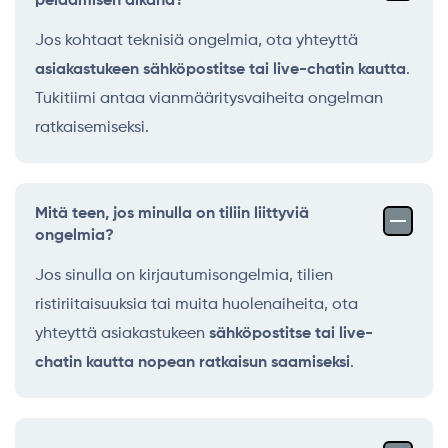
pelaamisen aikana?
Jos kohtaat teknisiä ongelmia, ota yhteyttä
asiakastukeen sähköpostitse tai live-chatin kautta
.
Tukitiimi antaa vianmääritysvaiheita ongelman
ratkaisemiseksi.
Mitä teen, jos minulla on tiliin liittyviä
ongelmia?
Jos sinulla on kirjautumisongelmia, tilien
ristiriitaisuuksia tai muita huolenaiheita, ota
yhteyttä asiakastukeen
sähköpostitse tai live-
chatin kautta nopean ratkaisun saamiseksi
.