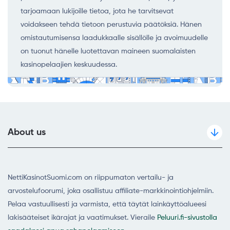
tarjoamaan lukijoille tietoa, jota he tarvitsevat
voidakseen tehdä tietoon perustuvia päätöksiä. Hänen
omistautumisensa laadukkaalle sisällölle ja avoimuudelle
on tuonut hänelle luotettavan maineen suomalaisten
kasinopelaajien keskuudessa.
About us
NettiKasinotSuomi.com on riippumaton vertailu- ja
arvostelufoorumi, joka osallistuu affiliate-markkinointiohjelmiin.
Pelaa vastuullisesti ja varmista, että täytät lainkäyttöalueesi
lakisääteiset ikärajat ja vaatimukset. Vieraile
Peluuri.fi-sivustolla