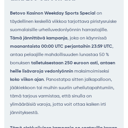
Betovo Kasinon
Weekday Sports Special
on
täydellinen keskellä viikkoa tarjottava piristysruiske
suomalaisille urheiluvedonlyönnin harrastajille.
Tämä jännittävä kampanja
, joka on käynnissä
maanantaista 00:00 UTC perjantaihin 23:59 UTC
,
antaa pelaajille mahdollisuuden lunastaa 50 %
bonuksen
talletuksestaan 250 euroon asti, antaen
heille lisävaroja
vedonlyönnin
maksimoimiseksi
koko viikon ajan
. Panostatpa sitten jalkapalloon,
jääkiekkoon tai muihin suuriin urheilutapahtumiin,
tämä tarjous varmistaa, että sinulla on
ylimääräisiä varoja, jotta voit ottaa kaiken irti
jännityksestä.