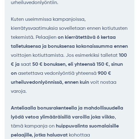
urheiluvedonlyöntiin.
Kuten useimmissa kampanjoissa,
kierrätysvaatimuksia sovelletaan ennen kotiutusten
tekemistä. Pelaajien
on kierrätettävä 6 kertaa
talletuksensa ja bonuksensa kokonaissumma ennen
voittojen kotiuttamista. Jos esimerkiksi talletat
100
€ ja
saat
50 € bonuksen, eli yhteensä
150 €, sinun
on
asetettava vedonlyöntiä yhteensä
900 €
urheiluvedonlyönnissä, ennen kuin
voit nostaa
varoja.
Anteliaalla bonusrakenteella ja mahdollisuudella
lyödä vetoa ylimääräisillä varoilla joka viikko
,
tämä kampanja on
huippuvalinta suomalaisille
pelaajille, jotka haluavat
kohottaa