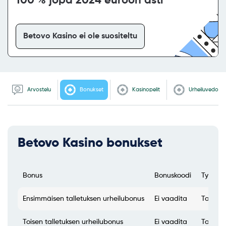
100 % jopa 2024 euroon asti
Betovo Kasino ei ole suositeltu
Arvostelu
Bonukset
Kasinopelit
Urheiluvedonly
Betovo Kasino bonukset
Bonus
Bonuskoodi
Tyyppi
Ensimmäisen talletuksen urheilubonus
Ei vaadita
Talletu
Toisen talletuksen urheilubonus
Ei vaadita
Talletu