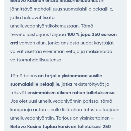
Betovo Kasinon
ensitalletusurheilubonus
on
jännittävä mahdollisuus suomalaisille pelaajille,
jotka haluavat lisätä
urheiluvedonlyöntikokemustaan. Tämä
tervetuliaistarjous tarjoaa
100 % jopa 250 euroon
asti
vahvan alun, jonka ansiosta uudet käyttäjät
voivat asettaa enemmän vetoja ja maksimoida
voittomahdollisuutensa.
Tämä bonus
on tarjolla yksinomaan uusille
suomalaisille pelaajille, jotka
rekisteröityvät ja
tekevät
ensimmäisen oikean rahan talletuksensa
.
Jos olet uusi urheiluvedonlyönnin parissa, tämä
kampanja antaa sinulle lisärahaa tutustua laajaan
urheiluvedonlyöntiin. Tarjous on yksinkertainen –
Betovo Kasino tuplaa karsivan talletuksesi 250