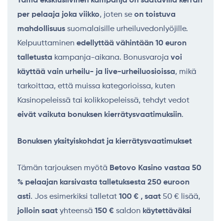
Tämä eksklusiivinen kampanja on saatavilla
kerran
per pelaaja joka viikko
, joten se
on toistuva
mahdollisuus
suomalaisille urheiluvedonlyöjille.
Kelpuuttaminen
edellyttää vähintään 10 euron
talletusta
kampanja-aikana. Bonusvaroja
voi
käyttää vain urheilu- ja live-urheiluosioissa
, mikä
tarkoittaa, että muissa kategorioissa, kuten
Kasinopeleissä tai kolikkopeleissä, tehdyt vedot
eivät vaikuta bonuksen kierrätysvaatimuksiin
.
Bonuksen yksityiskohdat ja kierrätysvaatimukset
Tämän tarjouksen myötä
Betovo Kasino vastaa 50
% pelaajan karsivasta talletuksesta 250 euroon
asti
. Jos esimerkiksi talletat
100 € , saat
50 € lisää,
jolloin saat
yhteensä
150 €
saldon
käytettäväksi