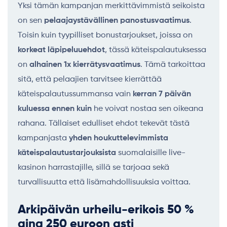
Yksi tämän kampanjan merkittävimmistä seikoista
on sen
pelaajaystävällinen panostusvaatimus
.
Toisin kuin tyypilliset bonustarjoukset, joissa on
korkeat läpipeluuehdot
, tässä käteispalautuksessa
on
alhainen 1x kierrätysvaatimus
. Tämä tarkoittaa
sitä, että pelaajien tarvitsee kierrättää
käteispalautussummansa vain
kerran 7 päivän
kuluessa ennen kuin
he voivat nostaa sen oikeana
rahana. Tällaiset edulliset ehdot tekevät tästä
kampanjasta
yhden houkuttelevimmista
käteispalautustarjouksista
suomalaisille live-
kasinon harrastajille, sillä se tarjoaa sekä
turvallisuutta että lisämahdollisuuksia voittaa.
Arkipäivän urheilu-erikois 50 %
aina 250 euroon asti