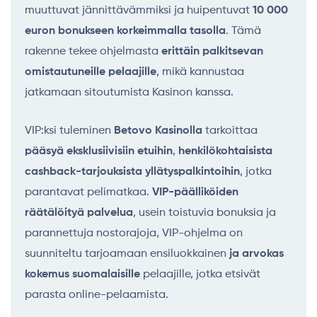
muuttuvat jännittävämmiksi ja huipentuvat
10 000
euron bonukseen korkeimmalla tasolla
. Tämä
rakenne tekee ohjelmasta
erittäin palkitsevan
omistautuneille pelaajille
, mikä kannustaa
jatkamaan sitoutumista Kasinon kanssa.
VIP:ksi tuleminen
Betovo Kasinolla
tarkoittaa
pääsyä eksklusiivisiin etuihin
,
henkilökohtaisista
cashback-tarjouksista yllätyspalkintoihin
, jotka
parantavat pelimatkaa.
VIP-päälliköiden
räätälöityä palvelua
, usein toistuvia bonuksia ja
parannettuja nostorajoja, VIP-ohjelma on
suunniteltu tarjoamaan ensiluokkainen
ja arvokas
kokemus suomalaisille
pelaajille, jotka etsivät
parasta online-pelaamista.