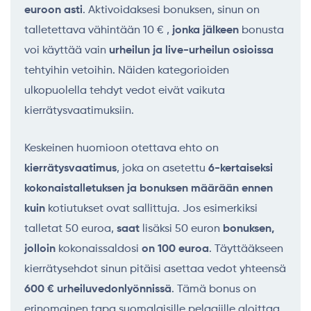
euroon asti
. Aktivoidaksesi bonuksen, sinun on
talletettava vähintään 10 € ,
jonka jälkeen
bonusta
voi käyttää vain
urheilun ja live-urheilun osioissa
tehtyihin vetoihin. Näiden kategorioiden
ulkopuolella tehdyt vedot eivät vaikuta
kierrätysvaatimuksiin.
Keskeinen huomioon otettava ehto on
kierrätysvaatimus
, joka on asetettu
6-kertaiseksi
kokonaistalletuksen ja bonuksen määrään ennen
kuin
kotiutukset ovat sallittuja. Jos esimerkiksi
talletat 50 euroa,
saat
lisäksi 50 euron
bonuksen,
jolloin
kokonaissaldosi
on
100 euroa
. Täyttääkseen
kierrätysehdot sinun pitäisi asettaa vedot yhteensä
600 € urheiluvedonlyönnissä
. Tämä bonus on
erinomainen tapa suomalaisille pelaajille aloittaa