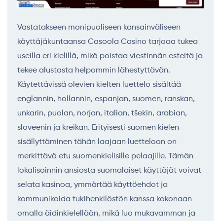
Vastatakseen monipuoliseen kansainväliseen
käyttäjäkuntaansa Casoola Casino tarjoaa tukea
useilla eri kielillä, mikä poistaa viestinnän esteitä ja
tekee alustasta helpommin lähestyttävän.
Käytettävissä olevien kielten luettelo sisältää
englannin, hollannin, espanjan, suomen, ranskan,
unkarin, puolan, norjan, italian, tšekin, arabian,
sloveenin ja kreikan. Erityisesti suomen kielen
sisällyttäminen tähän laajaan luetteloon on
merkittävä etu suomenkielisille pelaajille. Tämän
lokalisoinnin ansiosta suomalaiset käyttäjät voivat
selata kasinoa, ymmärtää käyttöehdot ja
kommunikoida tukihenkilöstön kanssa kokonaan
omalla äidinkielellään, mikä luo mukavamman ja