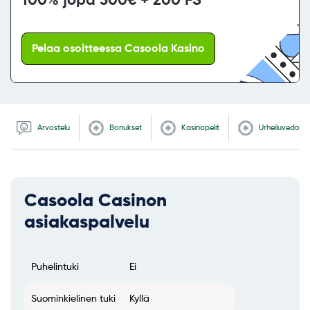
100% jopa 500€ + 200 FS
Pelaa osoitteessa Casoola Kasino
Arvostelu
Bonukset
Kasinopelit
Urheiluvedonly
Casoola Casinon
asiakaspalvelu
Puhelintuki
Ei
Suominkielinen tuki
Kyllä