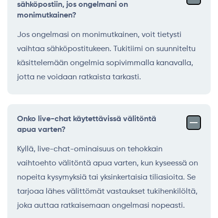
sähköpostiin, jos ongelmani on
monimutkainen?
Jos ongelmasi on monimutkainen, voit tietysti
vaihtaa sähköpostitukeen. Tukitiimi on suunniteltu
käsittelemään ongelmia sopivimmalla kanavalla,
jotta ne voidaan ratkaista tarkasti.
Onko live-chat käytettävissä välitöntä
apua varten?
Kyllä, live-chat-ominaisuus on tehokkain
vaihtoehto välitöntä apua varten, kun kyseessä on
nopeita kysymyksiä tai yksinkertaisia tiliasioita. Se
tarjoaa lähes välittömät vastaukset tukihenkilöltä,
joka auttaa ratkaisemaan ongelmasi nopeasti.