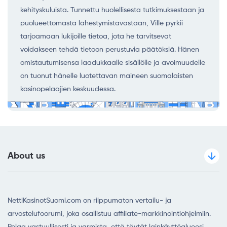
kehityskuluista. Tunnettu huolellisesta tutkimuksestaan ja
puolueettomasta lähestymistavastaan, Ville pyrkii
tarjoamaan lukijoille tietoa, jota he tarvitsevat
voidakseen tehdä tietoon perustuvia päätöksiä. Hänen
omistautumisensa laadukkaalle sisällölle ja avoimuudelle
on tuonut hänelle luotettavan maineen suomalaisten
kasinopelaajien keskuudessa.
About us
NettiKasinotSuomi.com on riippumaton vertailu- ja
arvostelufoorumi, joka osallistuu affiliate-markkinointiohjelmiin.
Pelaa vastuullisesti ja varmista, että täytät lainkäyttöalueesi