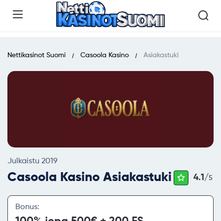
Nettikasinot Suomi
Casoola Kasino
Asiakastuki
Julkaistu 2019
Casoola Kasino Asiakastuki
4.1/
5
Bonus: