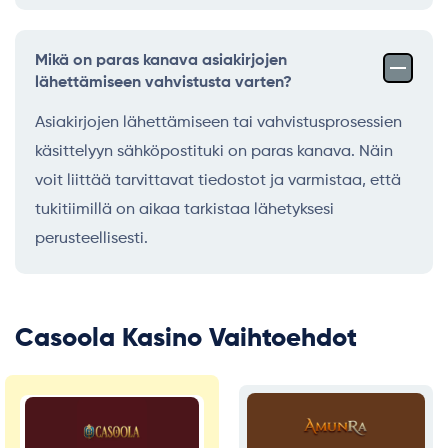
Mikä on paras kanava asiakirjojen
lähettämiseen vahvistusta varten?
Asiakirjojen lähettämiseen tai vahvistusprosessien
käsittelyyn sähköpostituki on paras kanava. Näin
voit liittää tarvittavat tiedostot ja varmistaa, että
tukitiimillä on aikaa tarkistaa lähetyksesi
perusteellisesti.
Casoola Kasino Vaihtoehdot