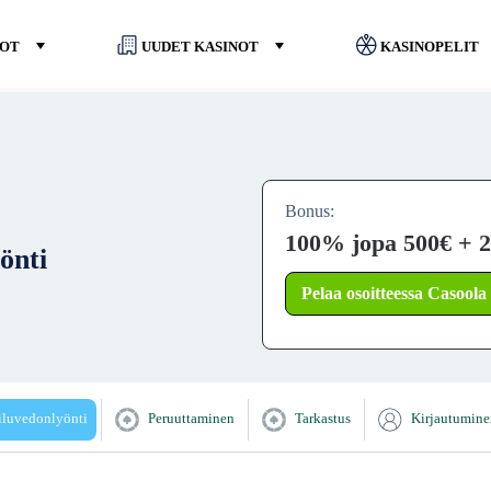
NOT
UUDET KASINOT
KASINOPELIT
Bonus:
o
100% jopa 500€ + 
önti
Pelaa osoitteessa Casoola
luvedonlyönti
Peruuttaminen
Tarkastus
Kirjautumine