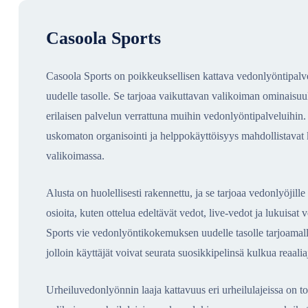
Casoola Sports
Casoola Sports on poikkeuksellisen kattava vedonlyöntipalv
uudelle tasolle. Se tarjoaa vaikuttavan valikoiman ominaisuuks
erilaisen palvelun verrattuna muihin vedonlyöntipalveluihin.
uskomaton organisointi ja helppokäyttöisyys mahdollistavat k
valikoimassa.
Alusta on huolellisesti rakennettu, ja se tarjoaa vedonlyöji
osioita, kuten ottelua edeltävät vedot, live-vedot ja lukuisat 
Sports vie vedonlyöntikokemuksen uudelle tasolle tarjoamalla 
jolloin käyttäjät voivat seurata suosikkipelinsä kulkua reaali
Urheiluvedonlyönnin laaja kattavuus eri urheilulajeissa on t