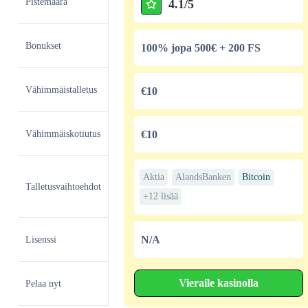
Pistemäärä
4.1/
5
Bonukset
100% jopa 500€ + 200 FS
Vähimmäistalletus
€10
Vähimmäiskotiutus
€10
Aktia
AlandsBanken
Bitcoin
Talletusvaihtoehdot
+12 lisää
N/A
Lisenssi
Vieraile kasinolla
Pelaa nyt