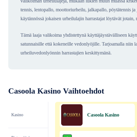
valikoiman urheilulajeja, mukaan lukien muun muassa kriketti, 
tennis, lentopallo, moottoriurheilu, jalkapallo, pöytätennis ja
käytännössä jokaisen urheilulajin harrastajat löytävät jotain,
Tämä laaja valikoima yhdistettynä käyttäjäystävälliseen käytt
satunnaisille että kokeneille vedonlyöjille. Tarjoamalla nii
urheiluvedonlyönnin harrastajien keskittymänä.
Casoola Kasino Vaihtoehdot
Casoola Kasino
Kasino