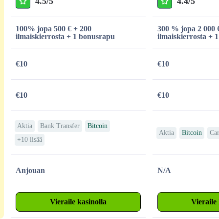
4.5/
5
4.4/
5
100% jopa 500 € + 200
300 % jopa 2 000 
ilmaiskierrosta + 1 bonusrapu
ilmaiskierrosta +
€10
€10
€10
€10
Aktia
Bank Transfer
Bitcoin
Aktia
Bitcoin
Ca
+10 lisää
Anjouan
N/A
Vieraile kasinolla
Vieraile