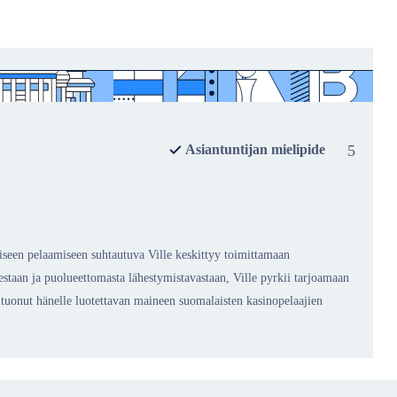
5
Asiantuntijan mielipide
liseen pelaamiseen suhtautuva Ville keskittyy toimittamaan
staan ja puolueettomasta lähestymistavastaan, Ville pyrkii tarjoamaan
n tuonut hänelle luotettavan maineen suomalaisten kasinopelaajien