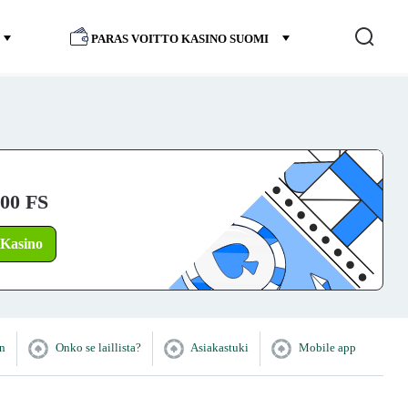
PARAS VOITTO KASINO SUOMI
200 FS
 Kasino
n
Onko se laillista?
Asiakastuki
Mobile app