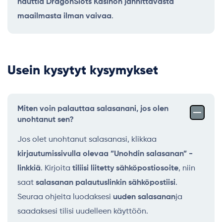
nauttia DragonSlots Kasinon jännittävästä
maailmasta ilman vaivaa
.
Usein kysytyt kysymykset
Miten voin palauttaa salasanani, jos olen
unohtanut sen?
Jos olet unohtanut salasanasi, klikkaa
kirjautumissivulla olevaa ”Unohdin salasanan” -
linkkiä
. Kirjoita
tiliisi liitetty sähköpostiosoite
, niin
saat
salasanan palautuslinkin sähköpostiisi
.
Seuraa ohjeita luodaksesi
uuden salasanan
ja
saadaksesi tilisi uudelleen käyttöön.