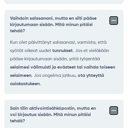
Vaihdoin salasanani, mutta en silti pääse
kirjautumaan sisään. Mitä minun pitäisi
tehdä?
Kun olet päivittänyt salasanasi, varmista, että
syötät oikeat uudet
tunnukset
. Jos et vieläkään
pääse kirjautumaan sisään, yritä tyhjentää
selaimesi välimuisti ja evästeet tai vaihda toiseen
selaimeen
. Jos ongelma jatkuu,
ota yhteyttä
asiakastukeen
.
Sain tilin aktivointisähköpostin, mutta en
voi kirjautua sisään. Mitä minun pitäisi
tehdä?