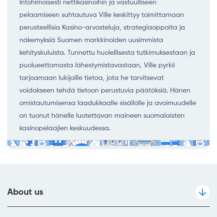
Intohimoisesti nettikasinoihin ja vastuulliseen
pelaamiseen suhtautuva Ville keskittyy toimittamaan
perusteellisia Kasino-arvosteluja, strategiaoppaita ja
näkemyksiä Suomen markkinoiden uusimmista
kehityskuluista. Tunnettu huolellisesta tutkimuksestaan ja
puolueettomasta lähestymistavastaan, Ville pyrkii
tarjoamaan lukijoille tietoa, jota he tarvitsevat
voidakseen tehdä tietoon perustuvia päätöksiä. Hänen
omistautumisensa laadukkaalle sisällölle ja avoimuudelle
on tuonut hänelle luotettavan maineen suomalaisten
kasinopelaajien keskuudessa.
About us