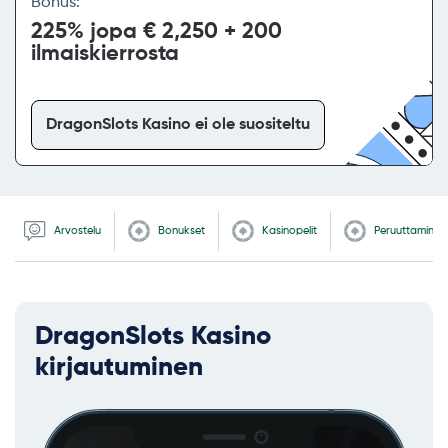
Bonus:
225% jopa € 2,250 + 200
ilmaiskierrosta
DragonSlots Kasino ei ole suositeltu
Arvostelu
Bonukset
Kasinopelit
Peruuttaminen
DragonSlots Kasino
kirjautuminen