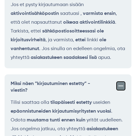
Jos et pysty kirjautumaan sisään
aktivointisähköpostin
saatuasi ,
varmista ensin
,
että olet napsauttanut
oikeaa aktivointilinkkiä
.
Tarkista, ettei
sähköpostiosoitteessasi ole
kirjoitusvirheitä
, ja varmista,
ettei
linkki
ole
vanhentunut
. Jos sinulla on edelleen ongelmia, ota
yhteyttä
asiakastukeen saadaksesi lisä
apua.
Miksi näen ”kirjautuminen estetty” -
viestin?
Tilisi saattaa olla
tilapäisesti estetty
useiden
epäonnistuneiden kirjautumisyritysten
vuoksi
.
Odota
muutama tunti ennen kuin
yrität uudelleen.
Jos ongelma jatkuu, ota yhteyttä
asiakastukeen