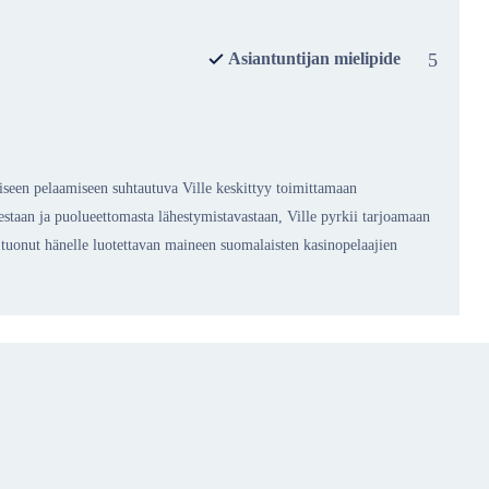
5
Asiantuntijan mielipide
liseen pelaamiseen suhtautuva Ville keskittyy toimittamaan
staan ja puolueettomasta lähestymistavastaan, Ville pyrkii tarjoamaan
n tuonut hänelle luotettavan maineen suomalaisten kasinopelaajien