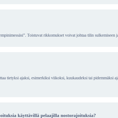
”lempinimessäsi”. Toistuvat rikkomukset voivat johtaa tilin sulkemiseen j
taa tietyksi ajaksi, esimerkiksi viikoksi, kuukaudeksi tai pidemmäksi aj
joituksia käyttävillä pelaajilla nostorajoituksia?