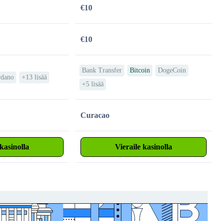
€10
€10
Bank Transfer
Bitcoin
DogeCoin
rdano
+13 lisää
+5 lisää
Curacao
 kasinolla
Vieraile kasinolla