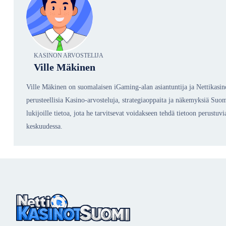
KASINON ARVOSTELIJA
Ville Mäkinen
Ville Mäkinen on suomalaisen iGaming-alan asiantuntija ja Nettikasino
perusteellisia Kasino-arvosteluja, strategiaoppaita ja näkemyksiä Suo
lukijoille tietoa, jota he tarvitsevat voidakseen tehdä tietoon perust
keskuudessa.