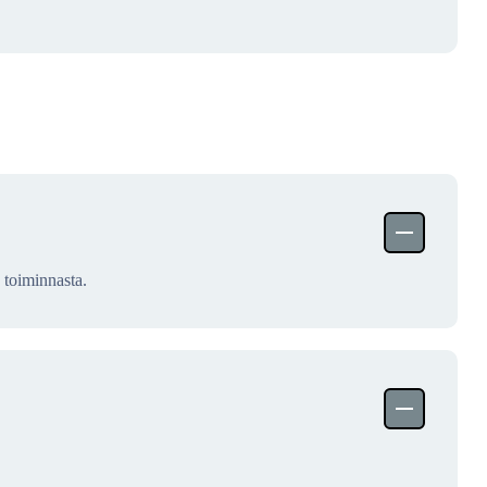
a toiminnasta.