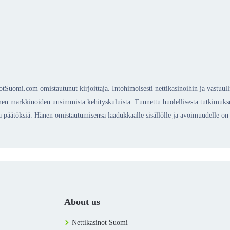
tSuomi.com omistautunut kirjoittaja. Intohimoisesti nettikasinoihin ja vastuul
men markkinoiden uusimmista kehityskuluista. Tunnettu huolellisesta tutkimukse
uvia päätöksiä. Hänen omistautumisensa laadukkaalle sisällölle ja avoimuudelle o
About us
Nettikasinot Suomi