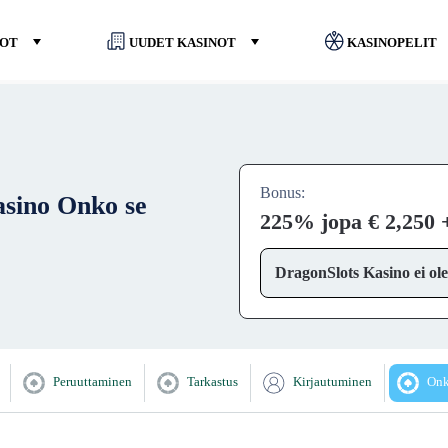
NOT
UUDET KASINOT
KASINOPELIT
Bonus:
asino Onko se
225% jopa € 2,250 +
DragonSlots Kasino ei ole
Peruuttaminen
Tarkastus
Kirjautuminen
Onko