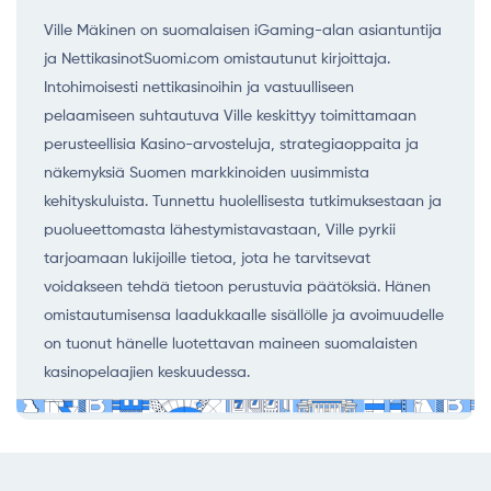
Ville Mäkinen on suomalaisen iGaming-alan asiantuntija
ja NettikasinotSuomi.com omistautunut kirjoittaja.
Intohimoisesti nettikasinoihin ja vastuulliseen
pelaamiseen suhtautuva Ville keskittyy toimittamaan
perusteellisia Kasino-arvosteluja, strategiaoppaita ja
näkemyksiä Suomen markkinoiden uusimmista
kehityskuluista. Tunnettu huolellisesta tutkimuksestaan ja
puolueettomasta lähestymistavastaan, Ville pyrkii
tarjoamaan lukijoille tietoa, jota he tarvitsevat
voidakseen tehdä tietoon perustuvia päätöksiä. Hänen
omistautumisensa laadukkaalle sisällölle ja avoimuudelle
on tuonut hänelle luotettavan maineen suomalaisten
kasinopelaajien keskuudessa.