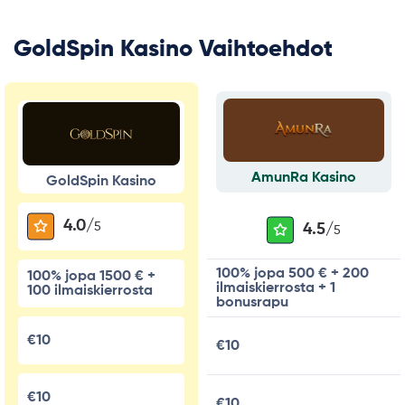
GoldSpin Kasino Vaihtoehdot
AmunRa Kasino
GoldSpin Kasino
4.0/
5
4.5/
5
100% jopa 500 € + 200
100% jopa 1500 € +
ilmaiskierrosta + 1
100 ilmaiskierrosta
bonusrapu
€10
€10
€10
€10