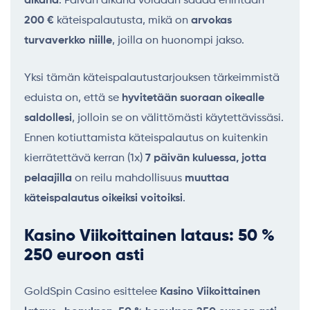
aikana
. Päivän aikana voidaan saada enintään
200 €
käteispalautusta, mikä on
arvokas
turvaverkko niille
, joilla on huonompi jakso.
Yksi tämän käteispalautustarjouksen tärkeimmistä
eduista on, että se
hyvitetään suoraan oikealle
saldollesi
, jolloin se on välittömästi käytettävissäsi.
Ennen kotiuttamista käteispalautus on kuitenkin
kierrätettävä kerran (1x)
7 päivän kuluessa, jotta
pelaajilla
on reilu mahdollisuus
muuttaa
käteispalautus oikeiksi voitoiksi
.
Kasino Viikoittainen lataus: 50 %
250 euroon asti
GoldSpin Casino esittelee
Kasino Viikoittainen