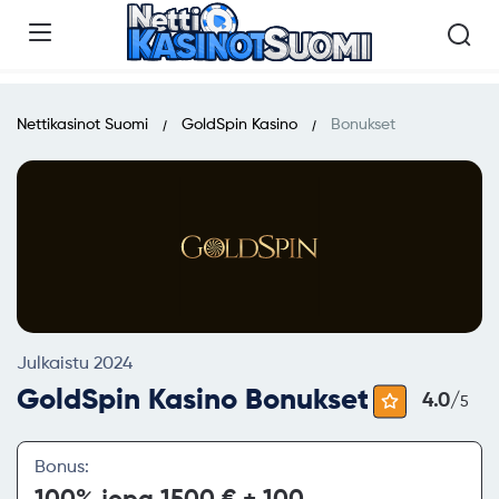
Nettikasinot Suomi
GoldSpin Kasino
Bonukset
Julkaistu 2024
GoldSpin Kasino Bonukset
4.0/
5
Bonus: