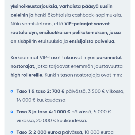
yksinoikeustarjouksia, varhaista pääsyä uusiin
peleihin ja
henkilökohtaisia cashback-sopimuksia.
Näin varmistetaan, että
VIP-pelaajat saavat
räätälöidyn, ensiluokkaisen pelikokemuksen, jossa
on
sisäpiirin etuisuuksia ja
ensisijaista palvelua
.
Korkeammat VIP-tasot takaavat myös
parannetut
nostorajat
, jotka tarjoavat enemmän joustavuutta
high rollereille
. Kunkin tason nostorajoja ovat mm:
Taso 1 & taso 2: 700 €
päivässä, 3 500 € viikossa,
14 000 € kuukaudessa.
Taso 3 ja taso 4: 1 000 €
päivässä, 5 000 €
viikossa, 20 000 € kuukaudessa.
Taso 5: 2 000 euroa
päivässä, 10 000 euroa