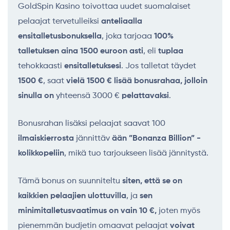
GoldSpin Kasino toivottaa uudet suomalaiset
pelaajat tervetulleiksi
anteliaalla
ensitalletusbonuksella
, joka tarjoaa
100%
talletuksen aina 1500 euroon asti
, eli
tuplaa
tehokkaasti
ensitalletuksesi
. Jos talletat täydet
1500 €
, saat
vielä 1500 € lisää bonusrahaa, jolloin
sinulla on
yhteensä 3000 €
pelattavaksi
.
Bonusrahan lisäksi pelaajat saavat 100
ilmaiskierrosta
jännittäv
ään ”Bonanza Billion” -
kolikkopeliin
, mikä tuo tarjoukseen lisää jännitystä.
Tämä bonus on suunniteltu
siten, että se on
kaikkien pelaajien ulottuvilla
, ja
sen
minimitalletusvaatimus on vain 10 €,
joten myös
pienemmän budjetin omaavat pelaajat
voivat