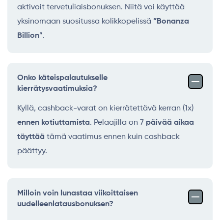
aktivoit tervetuliaisbonuksen. Niitä voi käyttää
yksinomaan suositussa kolikkopelissä
”Bonanza
Billion
”.
Onko käteispalautukselle
kierrätysvaatimuksia?
Kyllä, cashback-varat on kierrätettävä kerran (1x)
ennen kotiuttamista
. Pelaajilla on 7
päivää aikaa
täyttää
tämä vaatimus ennen kuin cashback
päättyy.
Milloin voin lunastaa viikoittaisen
uudelleenlatausbonuksen?