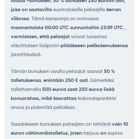
lataus -bonuksen
,
50 % bonuksen 250 euroon asti,
joka on saatavilla
suomalaisille pelaajille
kerran
viikossa
. Tämä kampanja on voimassa
maanantaista 00:00 UTC sunnuntaihin 23:59 UTC ,
varmistaen, että pelaajat
voivat lunastaa
viikoittaisen lisäpotin
pitääkseen pelikokemuksensa
jännittävänä.
Tämän bonuksen avulla pelaajat saavat
50 %
talletuksensa
,
enintään 250 € asti
. Esimerkiksi
tallettamalla
500 euroa saat
250 euroa lisää
bonusrahaa, mikä kasvattaa
kokonaispankkisi
arvoa ja pidentää peliaikaa.
Saadakseen bonuksen pelaajien on tehtävä
vain 10
euron vähimmäistalletus, joten
tarjous
on
sopiva