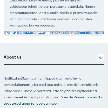
tarjoamaan lukijoille tietoa, jota he tarvitsevat
voidakseen tehdä tietoon perustuvia päätöksiä. Hänen
omistautumisensa laadukkaalle sisällölle ja avoimuudelle
on tuonut hänelle luotettavan maineen suomalaisten
kasinopelaajien keskuudessa.
About us
NettiKasinotSuomi.com on riippumaton vertailu- ja
arvostelufoorumi, joka osallistuu affiliate-markkinointiohjelmiin.
Pelaa vastuullisesti ja varmista, että täytät lainkäyttöalueesi
lakisääteiset ikärajat ja vaatimukset. Vieraile
Peluuri.fi-sivustolla
saadaksesi apua rahapelaamiseen
.