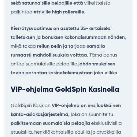
sekä satunnaisille pelaajille että
viikoittaista
palkintoa
etsiville high rollereille
.
Kierrätysvaatimus on asetettu 35-kertaiseksi
talletuksen ja bonuksen kokonaissummaan nähden
,
mikä takaa
reilun pelin ja tarjoaa samalla
runsaasti mahdollisuuksia voittaa
. Tämä bonus
antaa suomalaisille pelaajille
johdonmukaisen
tavan parantaa kasinokokemustaan joka viikko
.
VIP-ohjelma GoldSpin Kasinolla
GoldSpin Kasinon
VIP-ohjelma on ensiluokkainen
kanta-asiakasjärjestelmä
, joka on suunniteltu
palkitsemaan suomalaisia pelaajia
eksklusiivisilla
etuuksilla, henkilökohtaisilla eduilla ja arvokkailla