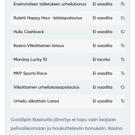
Ensimmäisen talletuksen urheilubonus
Ei vaadita
Tallet
Ruletti Happy Hour -käteispalautus
Ei vaadita
Cashb
Hullu Cashback
Ei vaadita
Cashb
Kasino Viikoittainen lataus
Ei vaadita
Tallet
Monday Lucky 10
Ei tarvita
Tallet
MVP Sports Race
Ei vaadita
Tallet
Viikoittainen urheilukassapalautus
Ei vaadita
Cashb
Urheilu viikoittain Lataa
Ei vaadita
Tallet
GoldSpin Kasinolla jännitys ei lopu vain laajaan
pelivalikoimaan ja houkutteleviin bonuksiin. Kasino