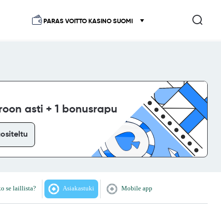
PARAS VOITTO KASINO SUOMI
oon asti + 1 bonusrapu
ositeltu
 se laillista?
Asiakastuki
Mobile app