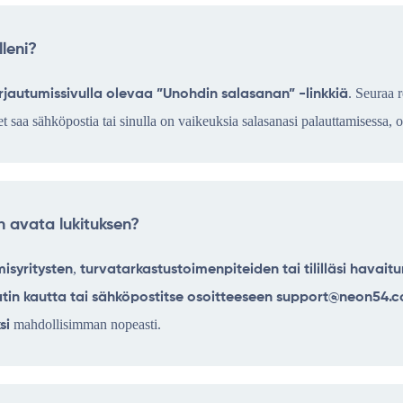
leni?
. Seuraa 
irjautumissivulla olevaa ”Unohdin salasanan” -linkkiä
et saa sähköpostia tai sinulla on vaikeuksia salasanasi palauttamisessa, 
in avata lukituksen?
,
isyritysten
turvatarkastustoimenpiteiden tai
tililläsi havai
atin kautta
tai sähköpostitse osoitteeseen support@neon54.
mahdollisimman nopeasti.
si