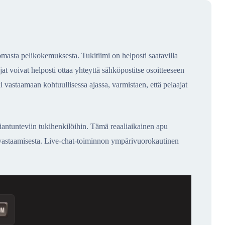
omasta pelikokemuksesta. Tukitiimi on helposti saatavilla
jat voivat helposti ottaa yhteyttä sähköpostitse osoitteeseen
i vastaamaan kohtuullisessa ajassa, varmistaen, että pelaajat
siantunteviin tukihenkilöihin. Tämä reaaliaikainen apu
in vastaamisesta. Live-chat-toiminnon ympärivuorokautinen