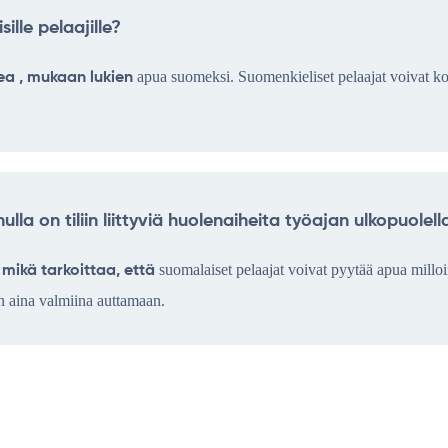
ille pelaajille?
apua suomeksi. Suomenkieliset pelaajat voivat k
ea , mukaan lukien
la on tiliin liittyviä huolenaiheita työajan ulkopuolell
suomalaiset pelaajat voivat pyytää apua millo
 mikä tarkoittaa, että
i on aina valmiina auttamaan.