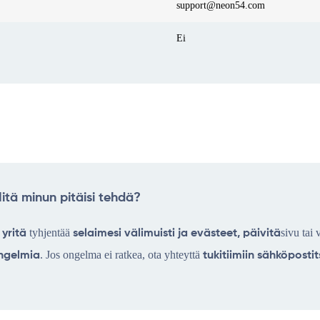
support@neon54.com
Ei
Mitä minun pitäisi tehdä?
tyhjentää
sivu tai
 yritä
selaimesi välimuisti ja evästeet, päivitä
. Jos ongelma ei ratkea, ota yhteyttä
ongelmia
tukitiimiin sähköpostit