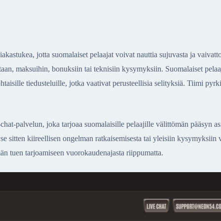
kastukea, jotta suomalaiset pelaajat voivat nauttia sujuvasta ja vaivatt
lintaan, maksuihin, bonuksiin tai teknisiin kysymyksiin. Suomalaiset pelaa
lle tiedusteluille, jotka vaativat perusteellisia selityksiä. Tiimi pyrki
chat-palvelun, joka tarjoaa suomalaisille pelaajille välittömän pääsyn a
yse sitten kiireellisen ongelman ratkaisemisesta tai yleisiin kysymyksi
n tuen tarjoamiseen vuorokaudenajasta riippumatta.