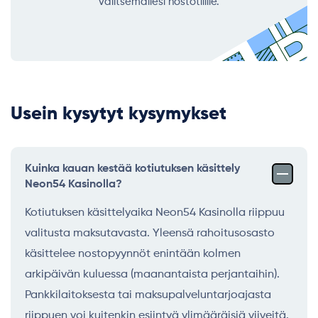
valitsemallesi nostotilille.
Usein kysytyt kysymykset
Kuinka kauan kestää kotiutuksen käsittely
Neon54 Kasinolla?
Kotiutuksen käsittelyaika Neon54 Kasinolla riippuu
valitusta maksutavasta. Yleensä rahoitusosasto
käsittelee nostopyynnöt enintään kolmen
arkipäivän kuluessa (maanantaista perjantaihin).
Pankkilaitoksesta tai maksupalveluntarjoajasta
riippuen voi kuitenkin esiintyä ylimääräisiä viiveitä.