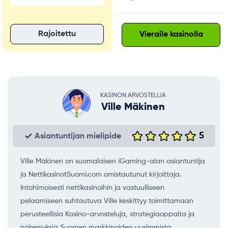
Rajoitettu
Vieraile kasinolla
KASINON ARVOSTELIJA
Ville Mäkinen
5
Asiantuntijan mielipide
Ville Mäkinen on suomalaisen iGaming-alan asiantuntija
ja NettikasinotSuomi.com omistautunut kirjoittaja.
Intohimoisesti nettikasinoihin ja vastuulliseen
pelaamiseen suhtautuva Ville keskittyy toimittamaan
perusteellisia Kasino-arvosteluja, strategiaoppaita ja
näkemyksiä Suomen markkinoiden uusimmista