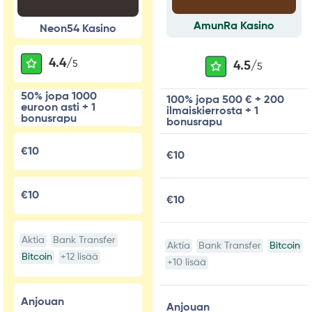
AmunRa Kasino
Neon54 Kasino
4.4/
5
4.5/
5
50% jopa 1000
100% jopa 500 € + 200
euroon asti + 1
ilmaiskierrosta + 1
bonusrapu
bonusrapu
€10
€10
€10
€10
Aktia
Bank Transfer
Aktia
Bank Transfer
Bitcoin
Bitcoin
+12 lisää
+10 lisää
Anjouan
Anjouan