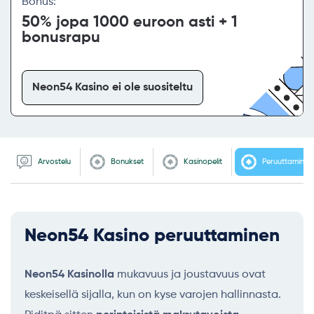
Bonus:
50% jopa 1000 euroon asti + 1
bonusrapu
Neon54 Kasino ei ole suositeltu
Arvostelu
Bonukset
Kasinopelit
Peruuttaminen
Neon54 Kasino peruuttaminen
Neon54 Kasinolla
mukavuus ja joustavuus ovat
keskeisellä sijalla, kun on kyse varojen hallinnasta.