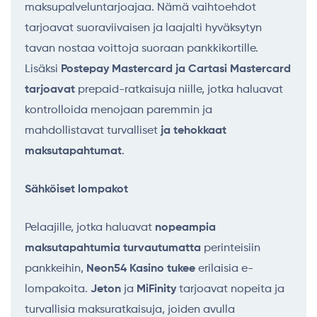
maksupalveluntarjoajaa. Nämä vaihtoehdot
tarjoavat suoraviivaisen ja laajalti hyväksytyn
tavan nostaa voittoja suoraan pankkikortille.
Lisäksi
Postepay Mastercard ja
Cartasi Mastercard
tarjoavat
prepaid-ratkaisuja niille, jotka haluavat
kontrolloida menojaan paremmin ja
mahdollistavat turvalliset
ja tehokkaat
maksutapahtumat
.
Sähköiset lompakot
Pelaajille, jotka haluavat
nopeampia
maksutapahtumia turvautumatta
perinteisiin
pankkeihin,
Neon54 Kasino tukee
erilaisia e-
lompakoita.
Jeton
ja
MiFinity
tarjoavat nopeita ja
turvallisia maksuratkaisuja, joiden avulla