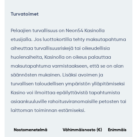
Turvatoimet
Pelaajien turvallisuus on Neon54 Kasinolla
etusijalla. Jos luottokortilla tehty maksutapahtuma
aiheuttaa turvallisuusriskejä tai oikeudellisia
huolenaiheita, Kasinolla on oikeus palauttaa
maksutapahtuma varmistaakseen, että se on alan
säännösten mukainen. Lisäksi avoimen ja
turvallisen taloudellisen ympäristön ylläpitämiseksi
Kasino voi ilmoittaa epäilyttävistä tapahtumista
asiaankuuluville rahoitusviranomaisille petosten tai
laittoman toiminnan estämiseksi.
Nostomenetelmä
Vähimmäisnosto (€)
Enimmäisnosto