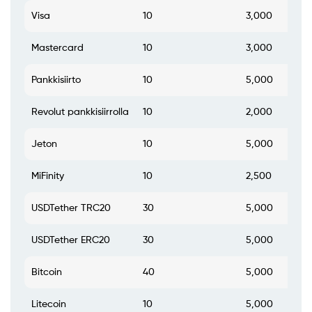
Visa
10
3,000
Mastercard
10
3,000
Pankkisiirto
10
5,000
Revolut pankkisiirrolla
10
2,000
Jeton
10
5,000
MiFinity
10
2,500
USDTether TRC20
30
5,000
USDTether ERC20
30
5,000
Bitcoin
40
5,000
Litecoin
10
5,000