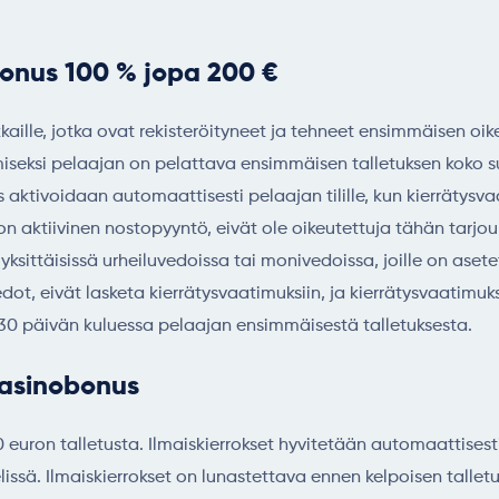
bonus 100 % jopa 200 €
aille, jotka ovat rekisteröityneet ja tehneet ensimmäisen oik
seksi pelaajan on pelattava ensimmäisen talletuksen koko s
s aktivoidaan automaattisesti pelaajan tilille, kun kierrätysva
on aktiivinen nostopyyntö, eivät ole oikeutettuja tähän tarjo
ksittäisissä urheiluvedoissa tai monivedoissa, joille on asete
ot, eivät lasketa kierrätysvaatimuksiin, ja kierrätysvaatim
30 päivän kuluessa pelaajan ensimmäisestä talletuksesta.
 kasinobonus
uron talletusta. Ilmaiskierrokset hyvitetään automaattisesti 
lissä. Ilmaiskierrokset on lunastettava ennen kelpoisen talle