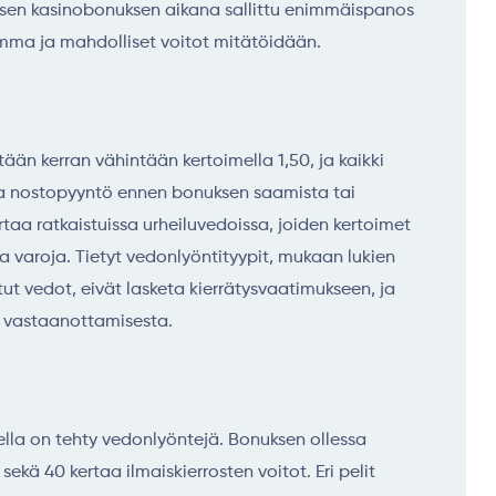
ivisen kasinobonuksen aikana sallittu enimmäispanos
umma ja mahdolliset voitot mitätöidään.
n kerran vähintään kertoimella 1,50, ja kaikki
tta nostopyyntö ennen bonuksen saamista tai
taa ratkaistuissa urheiluvedoissa, joiden kertoimet
a varoja. Tietyt vedonlyöntityypit, mukaan lukien
tut vedot, eivät lasketa kierrätysvaatimukseen, ja
n vastaanottamisesta.
ella on tehty vedonlyöntejä. Bonuksen ollessa
ekä 40 kertaa ilmaiskierrosten voitot. Eri pelit