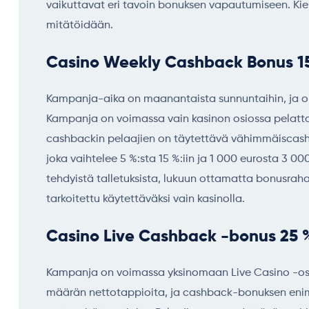
vaikuttavat eri tavoin bonuksen vapautumiseen. Kie
mitätöidään.
Casino Weekly Cashback Bonus 15
Kampanja-aika on maanantaista sunnuntaihin, ja opt-i
Kampanja on voimassa vain kasinon osiossa pelattavi
cashbackin pelaajien on täytettävä vähimmäiscas
joka vaihtelee 5 %:sta 15 %:iin ja 1 000 eurosta 3
tehdyistä talletuksista, lukuun ottamatta bonusrah
tarkoitettu käytettäväksi vain kasinolla.
Casino Live Cashback -bonus 25 
Kampanja on voimassa yksinomaan Live Casino -osio
määrän nettotappioita, ja cashback-bonuksen eni