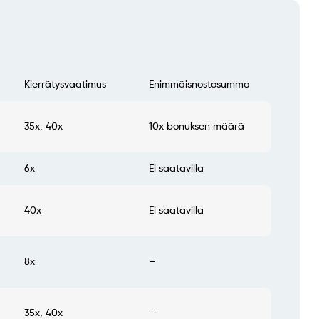
Kierrätysvaatimus
Enimmäisnostosumma
35x, 40x
10x bonuksen määrä
6x
Ei saatavilla
40x
Ei saatavilla
8x
–
35x, 40x
–