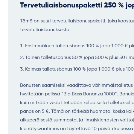
Tervetuliaisbonuspaketti 250 % jop
Tämä on suuri tervetuliaisbonuspaketti, joka koostuu
tervetuliaisbonuksesta:
Ensimmäinen talletusbonus 100 % jopa 1 000 € plu
Toinen talletusbonus 50 % jopa 500 € plus 50 ilma
Kolmas talletusbonus 100 % jopa 1 000 € plus 100 
Bonusten saamiseksi vaadittava vähimmäistalletus on
hyvitetään pelissä ”Big Bass Bonanza 1000”. Bonuk
kuin mitkään vedot tehdään kelpoisella talletuksella.
panos on 5 €. Tämä on tärkeää huomata, koska kaikki
alkuperäisestä summasta, ja ilmaiskierrosten voitto
kierrätysvaatimus on täytettävä 10 päivän kuluessa