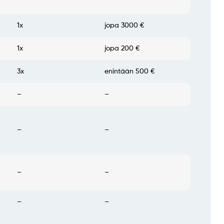
1x
jopa 3000 €
1x
jopa 200 €
3x
enintään 500 €
–
–
–
–
–
–
–
–