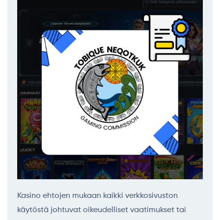
Kasino ehtojen mukaan kaikki verkkosivuston
käytöstä johtuvat oikeudelliset vaatimukset tai