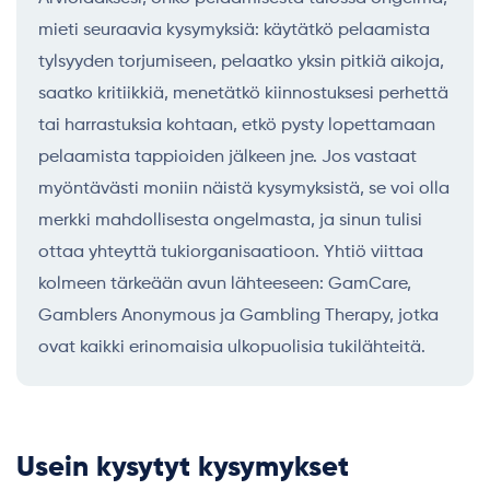
mieti seuraavia kysymyksiä: käytätkö pelaamista
tylsyyden torjumiseen, pelaatko yksin pitkiä aikoja,
saatko kritiikkiä, menetätkö kiinnostuksesi perhettä
tai harrastuksia kohtaan, etkö pysty lopettamaan
pelaamista tappioiden jälkeen jne. Jos vastaat
myöntävästi moniin näistä kysymyksistä, se voi olla
merkki mahdollisesta ongelmasta, ja sinun tulisi
ottaa yhteyttä tukiorganisaatioon. Yhtiö viittaa
kolmeen tärkeään avun lähteeseen: GamCare,
Gamblers Anonymous ja Gambling Therapy, jotka
ovat kaikki erinomaisia ulkopuolisia tukilähteitä.
Usein kysytyt kysymykset