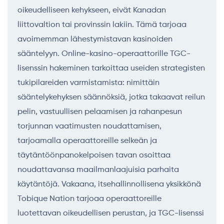
oikeudelliseen kehykseen, eivät Kanadan
liittovaltion tai provinssin lakiin. Tämä tarjoaa
avoimemman lähestymistavan kasinoiden
sääntelyyn. Online-kasino-operaattorille TGC-
lisenssin hakeminen tarkoittaa useiden strategisten
tukipilareiden varmistamista: nimittäin
sääntelykehyksen säännöksiä, jotka takaavat reilun
pelin, vastuullisen pelaamisen ja rahanpesun
torjunnan vaatimusten noudattamisen,
tarjoamalla operaattoreille selkeän ja
täytäntöönpanokelpoisen tavan osoittaa
noudattavansa maailmanlaajuisia parhaita
käytäntöjä. Vakaana, itsehallinnollisena yksikkönä
Tobique Nation tarjoaa operaattoreille
luotettavan oikeudellisen perustan, ja TGC-lisenssi