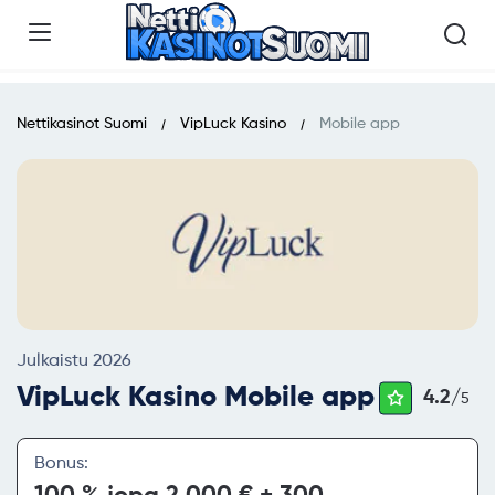
Nettikasinot Suomi
VipLuck Kasino
Mobile app
Julkaistu 2026
VipLuck Kasino Mobile app
4.2/
5
Bonus: