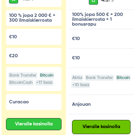
5
100% jopa 500 € + 200
100 % jopa 2 000 € +
ilmaiskierrosta + 1
300 ilmaiskierrosta
bonusrapu
€10
€10
€20
€10
Bank Transfer
Bitcoin
Aktia
Bank Transfer
Bitcoin
BitcoinCash
+17 lisää
+10 lisää
Curacao
Anjouan
Vieraile kasinolla
Vieraile kasinolla