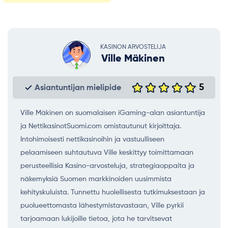
KASINON ARVOSTELIJA
Ville Mäkinen
5
Asiantuntijan mielipide
Ville Mäkinen on suomalaisen iGaming-alan asiantuntija
ja NettikasinotSuomi.com omistautunut kirjoittaja.
Intohimoisesti nettikasinoihin ja vastuulliseen
pelaamiseen suhtautuva Ville keskittyy toimittamaan
perusteellisia Kasino-arvosteluja, strategiaoppaita ja
näkemyksiä Suomen markkinoiden uusimmista
kehityskuluista. Tunnettu huolellisesta tutkimuksestaan ja
puolueettomasta lähestymistavastaan, Ville pyrkii
tarjoamaan lukijoille tietoa, jota he tarvitsevat