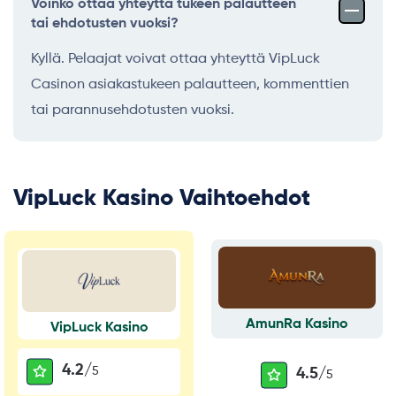
Voinko ottaa yhteyttä tukeen palautteen
tai ehdotusten vuoksi?
Kyllä. Pelaajat voivat ottaa yhteyttä VipLuck
Casinon asiakastukeen palautteen, kommenttien
tai parannusehdotusten vuoksi.
VipLuck Kasino Vaihtoehdot
AmunRa Kasino
VipLuck Kasino
4.2/
5
4.5/
5