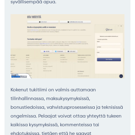
syvällisempää apua.
Kokenut tukitiimi on valmis auttamaan
tilinhallinnassa, maksukysymyksissä,
bonustiedoissa, vahvistusprosesseissa ja teknisissä
ongelmissa. Pelaajat voivat ottaa yhteyttä tukeen
kaikissa kysymyksissä, kommenteissa tai
ehdotuksissa, tietäen että he saavat