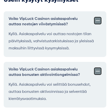
Voiko VipLuck Casinon asiakaspalvelu
auttaa nostojen viivästymisissä?
Kyllä. Asiakaspalvelu voi auttaa nostojen tilan
päivityksissä, vahvistustarkistuksissa ja yleisissä
maksuihin liittyvissä kysymyksissä.
Voiko VipLuck Casinon asiakaspalvelu
auttaa bonusten aktivointiongelmissa?
Kyllä. Asiakaspalvelu voi selittää bonusehdot,
auttaa bonusten aktivoinnissa ja selventää
kierrätysvaatimuksia.