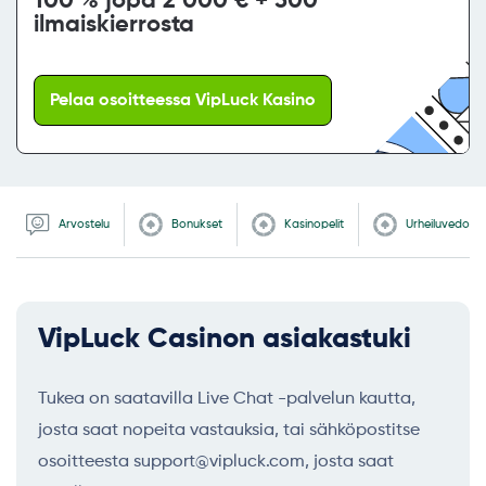
100 % jopa 2 000 € + 300
ilmaiskierrosta
Pelaa osoitteessa VipLuck Kasino
Arvostelu
Bonukset
Kasinopelit
Urheiluvedonly
VipLuck Casinon asiakastuki
Tukea on saatavilla Live Chat -palvelun kautta,
josta saat nopeita vastauksia, tai sähköpostitse
osoitteesta support@vipluck.com, josta saat