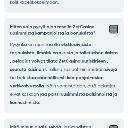
kolikkopelikokoelmaan.
Miten voin pysyä ajan tasalla ZetCasino
uusimmista kampanjoista ja bonuksista?
Pysyäkseen ajan tasalla
eksklusiivisista
tarjouksista, ilmaiskierroksista ja talletusbonuksista
, pelaajat voivat tilata
ZetCasino uutiskirjeen ,
seurata Kasinon
virallisia sosiaalisen median
sivuja
tai tarkistaa säännöllisesti kampanjat-osion
verkkosivustolla
. Näin varmistetaan, että pelaajat
eivät koskaan jää paitsi
uusimmista palkinnoista ja
kannustimista
.
Mitä minun pitäisi tehdä, jos kohdistan