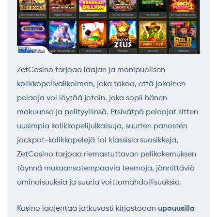
ZetCasino tarjoaa laajan ja monipuolisen
kolikkopelivalikoiman, joka takaa, että jokainen
pelaaja voi löytää jotain, joka sopii hänen
makuunsa ja pelityyliinsä. Etsivätpä pelaajat sitten
uusimpia kolikkopelijulkaisuja, suurten panosten
jackpot-kolikkopelejä tai klassisia suosikkeja,
ZetCasino tarjoaa riemastuttavan pelikokemuksen
täynnä mukaansatempaavia teemoja, jännittäviä
ominaisuuksia ja suuria voittomahdollisuuksia.
Kasino laajentaa jatkuvasti kirjastoaan
upouusilla