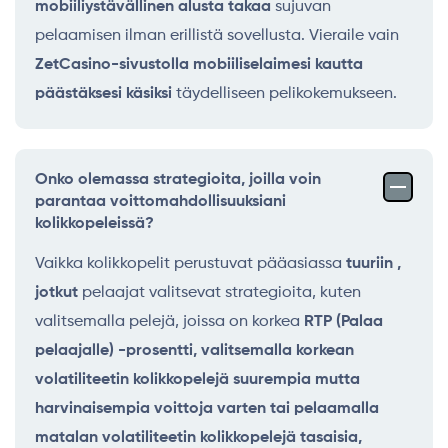
mobiiliystävällinen alusta takaa
sujuvan
pelaamisen ilman erillistä sovellusta. Vieraile vain
ZetCasino-sivustolla mobiiliselaimesi kautta
päästäksesi käsiksi
täydelliseen pelikokemukseen.
Onko olemassa strategioita, joilla voin
parantaa voittomahdollisuuksiani
kolikkopeleissä?
Vaikka kolikkopelit perustuvat pääasiassa
tuuriin ,
jotkut
pelaajat valitsevat strategioita, kuten
valitsemalla pelejä, joissa on korkea
RTP (Palaa
pelaajalle) -prosentti, valitsemalla
korkean
volatiliteetin kolikkopelejä suurempia mutta
harvinaisempia voittoja varten tai pelaamalla
matalan volatiliteetin kolikkopelejä tasaisia,