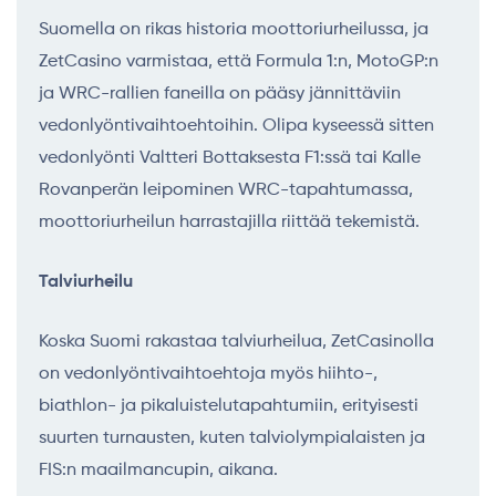
Suomella on rikas historia moottoriurheilussa, ja
ZetCasino varmistaa, että Formula 1:n, MotoGP:n
ja WRC-rallien faneilla on pääsy jännittäviin
vedonlyöntivaihtoehtoihin. Olipa kyseessä sitten
vedonlyönti Valtteri Bottaksesta F1:ssä tai Kalle
Rovanperän leipominen WRC-tapahtumassa,
moottoriurheilun harrastajilla riittää tekemistä.
Talviurheilu
Koska Suomi rakastaa talviurheilua, ZetCasinolla
on vedonlyöntivaihtoehtoja myös hiihto-,
biathlon- ja pikaluistelutapahtumiin, erityisesti
suurten turnausten, kuten talviolympialaisten ja
FIS:n maailmancupin, aikana.