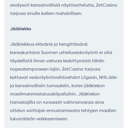
analysoit kansainvälisiä näytösotteluita, ZetCasino
tarjoaa sinulle kaiken mahdollisen.
Jääkiekko
Jääkiekkoa elävänä ja hengittävänä
kansakuntana Suomen urheiluvedonlyönti ei olisi
täydellistä ilman vahvaa keskittymistä tähän
nopeatempoiseen lajiin. ZetCasino tarjoaa
kattavat vedonlyöntivaihtoehdot Liigaan, NHL:ään
ja kansainvälisiin turnauksiin, kuten jääkiekon
maailmanmestaruuskilpailuihin. Jääkiekon
harrastajilla on runsaasti valinnanvaraa aina
ottelun voittajan ennustamisesta tehtyjen maalien
lukumäärän veikkaamiseen.