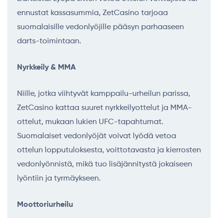
ennustat kassasummia, ZetCasino tarjoaa
suomalaisille vedonlyöjille pääsyn parhaaseen
darts-toimintaan.
Nyrkkeily & MMA
Niille, jotka viihtyvät kamppailu-urheilun parissa,
ZetCasino kattaa suuret nyrkkeilyottelut ja MMA-
ottelut, mukaan lukien UFC-tapahtumat.
Suomalaiset vedonlyöjät voivat lyödä vetoa
ottelun lopputuloksesta, voittotavasta ja kierrosten
vedonlyönnistä, mikä tuo lisäjännitystä jokaiseen
lyöntiin ja tyrmäykseen.
Moottoriurheilu