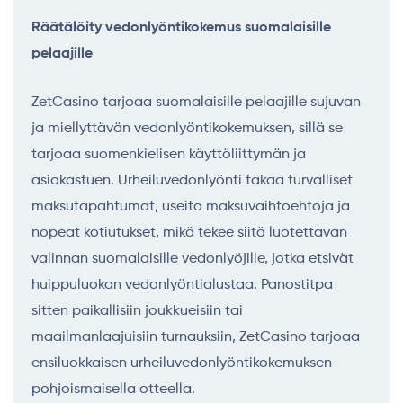
Räätälöity vedonlyöntikokemus suomalaisille
pelaajille
ZetCasino tarjoaa suomalaisille pelaajille sujuvan
ja miellyttävän vedonlyöntikokemuksen, sillä se
tarjoaa suomenkielisen käyttöliittymän ja
asiakastuen. Urheiluvedonlyönti takaa turvalliset
maksutapahtumat, useita maksuvaihtoehtoja ja
nopeat kotiutukset, mikä tekee siitä luotettavan
valinnan suomalaisille vedonlyöjille, jotka etsivät
huippuluokan vedonlyöntialustaa. Panostitpa
sitten paikallisiin joukkueisiin tai
maailmanlaajuisiin turnauksiin, ZetCasino tarjoaa
ensiluokkaisen urheiluvedonlyöntikokemuksen
pohjoismaisella otteella.