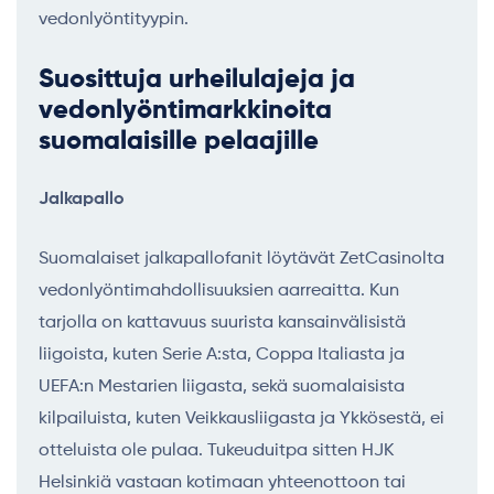
vedonlyöntityypin.
Suosittuja urheilulajeja ja
vedonlyöntimarkkinoita
suomalaisille pelaajille
Jalkapallo
Suomalaiset jalkapallofanit löytävät ZetCasinolta
vedonlyöntimahdollisuuksien aarreaitta. Kun
tarjolla on kattavuus suurista kansainvälisistä
liigoista, kuten Serie A:sta, Coppa Italiasta ja
UEFA:n Mestarien liigasta, sekä suomalaisista
kilpailuista, kuten Veikkausliigasta ja Ykkösestä, ei
otteluista ole pulaa. Tukeuduitpa sitten HJK
Helsinkiä vastaan kotimaan yhteenottoon tai