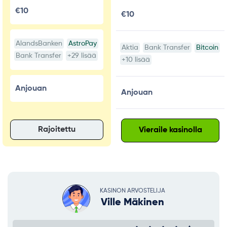
€10
€10
AlandsBanken
AstroPay
Aktia
Bank Transfer
Bitcoin
Bank Transfer
+29 lisää
+10 lisää
Anjouan
Anjouan
Rajoitettu
Vieraile kasinolla
KASINON ARVOSTELIJA
Ville Mäkinen