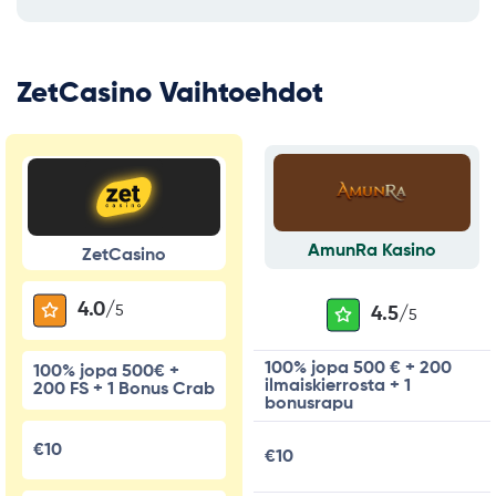
ZetCasino Vaihtoehdot
AmunRa Kasino
ZetCasino
4.0/
5
4.5/
5
100% jopa 500 € + 200
100% jopa 500€ +
ilmaiskierrosta + 1
200 FS + 1 Bonus Crab
bonusrapu
€10
€10