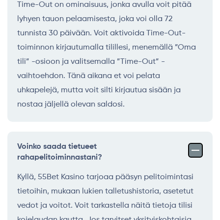
Time-Out on ominaisuus, jonka avulla voit pitää
lyhyen tauon pelaamisesta, joka voi olla 72
tunnista 30 päivään. Voit aktivoida Time-Out-
toiminnon kirjautumalla tilillesi, menemällä ”Oma
tili” -osioon ja valitsemalla ”Time-Out” -
vaihtoehdon. Tänä aikana et voi pelata
uhkapelejä, mutta voit silti kirjautua sisään ja
nostaa jäljellä olevan saldosi.
Voinko saada tietueet
rahapelitoiminnastani?
Kyllä, 55Bet Kasino tarjoaa pääsyn pelitoimintasi
tietoihin, mukaan lukien talletushistoria, asetetut
vedot ja voitot. Voit tarkastella näitä tietoja tilisi