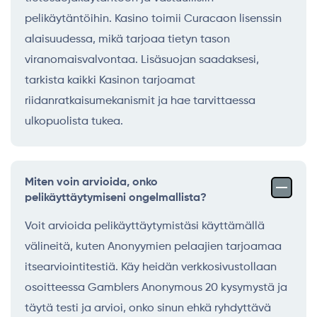
pelikäytäntöihin. Kasino toimii Curacaon lisenssin
alaisuudessa, mikä tarjoaa tietyn tason
viranomaisvalvontaa. Lisäsuojan saadaksesi,
tarkista kaikki Kasinon tarjoamat
riidanratkaisumekanismit ja hae tarvittaessa
ulkopuolista tukea.
Miten voin arvioida, onko
pelikäyttäytymiseni ongelmallista?
Voit arvioida pelikäyttäytymistäsi käyttämällä
välineitä, kuten Anonyymien pelaajien tarjoamaa
itsearviointitestiä. Käy heidän verkkosivustollaan
osoitteessa Gamblers Anonymous 20 kysymystä ja
täytä testi ja arvioi, onko sinun ehkä ryhdyttävä