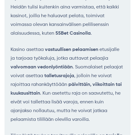
Heidän tulisi kuitenkin aina varmistaa, että kaikki
kasinot, joilla he haluavat pelata, toimivat
voimassa olevan kansainvälisen pelilisenssin
alaisuudessa, kuten
55Bet Casinolla
.
Kasino asettaa
vastuullisen pelaamisen
etusijalle
ja tarjoaa työkaluja, jotka auttavat pelaajia
valvomaan vedonlyöntiään
. Suomalaiset pelaajat
voivat asettaa
talletusrajoja
, jolloin he voivat
rajoittaa rahankäyttöään
päivittäin, viikoittain tai
kuukausittain
. Kun asetettu raja on saavutettu, he
eivät voi tallettaa lisää varoja, ennen kuin
ajanjakso nollautuu, mutta he voivat jatkaa
pelaamista tilillään olevilla varoilla.