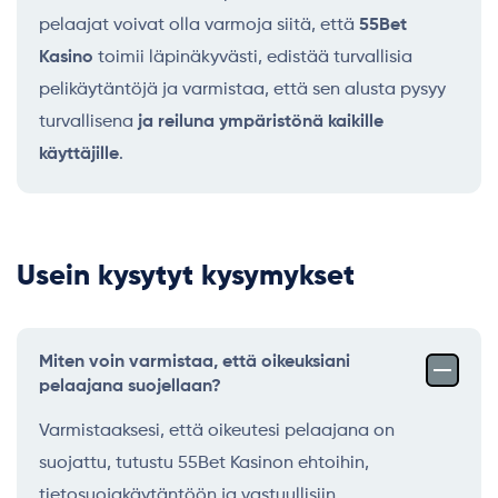
pelaajat voivat olla varmoja siitä, että
55Bet
Kasino
toimii läpinäkyvästi, edistää turvallisia
pelikäytäntöjä ja varmistaa, että sen alusta pysyy
turvallisena
ja reiluna ympäristönä kaikille
käyttäjille
.
Usein kysytyt kysymykset
Miten voin varmistaa, että oikeuksiani
pelaajana suojellaan?
Varmistaaksesi, että oikeutesi pelaajana on
suojattu, tutustu 55Bet Kasinon ehtoihin,
tietosuojakäytäntöön ja vastuullisiin