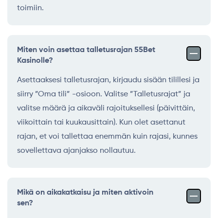
toimiin.
Miten voin asettaa talletusrajan 55Bet
Kasinolle?
Asettaaksesi talletusrajan, kirjaudu sisään tilillesi ja
siirry ”Oma tili” -osioon. Valitse ”Talletusrajat” ja
valitse määrä ja aikaväli rajoituksellesi (päivittäin,
viikoittain tai kuukausittain). Kun olet asettanut
rajan, et voi tallettaa enemmän kuin rajasi, kunnes
sovellettava ajanjakso nollautuu.
Mikä on aikakatkaisu ja miten aktivoin
sen?