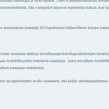
e haluamasi maksutapa ja syötä summa. 55Bet Kasinonkotiutuksiin sovellet
ostomenetelmästä, sillä e-lompakot tarjoavat nopeimmat maksut, kun taas 
%:n nostomaksua (enintään 20 €/tapahtuma) hallinnollisten kulujen katta
 Kasino noudattaa tiukkoja turvallisuusprotokolliapankkitietojen käsitt
an henkilöllisyyden todentavia asiakirjoja , kuten kuvallinen henkilöllisy
ollisen toiminnan estämiseksi.
en turvapalveluiden avulla varmistaen, että kaikki rahoitustapahtumat o