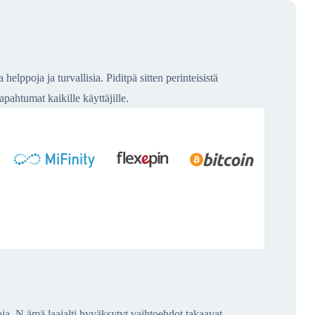
elppoja ja turvallisia. Piditpä sitten perinteisistä
pahtumat kaikille käyttäjille.
stoja. N ämä laajalti hyväksytyt vaihtoehdot takaavat