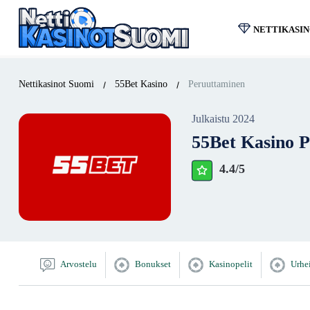
NETTIKASI
Nettikasinot Suomi
55Bet Kasino
Peruuttaminen
Julkaistu 2024
55Bet Kasino 
4.4/
5
Arvostelu
Bonukset
Kasinopelit
Urhei