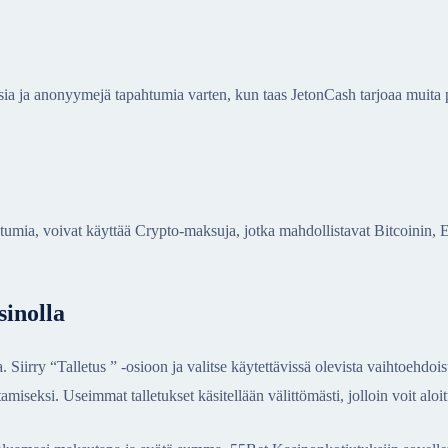
lisia ja anonyymejä tapahtumia varten, kun taas JetonCash tarjoaa muita p
pahtumia, voivat käyttää Crypto-maksuja, jotka mahdollistavat Bitcoinin,
sinolla
. Siirry “Talletus ” -osioon ja valitse käytettävissä olevista vaihtoehdois
amiseksi. Useimmat talletukset käsitellään välittömästi, jolloin voit aloi