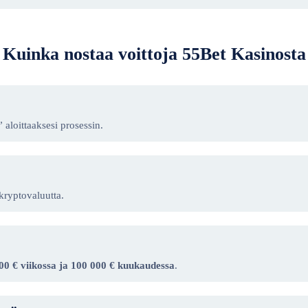
Kuinka nostaa voittoja 55Bet Kasinosta
 aloittaaksesi prosessin.
 kryptovaluutta.
00 € viikossa ja 100 000 € kuukaudessa
.