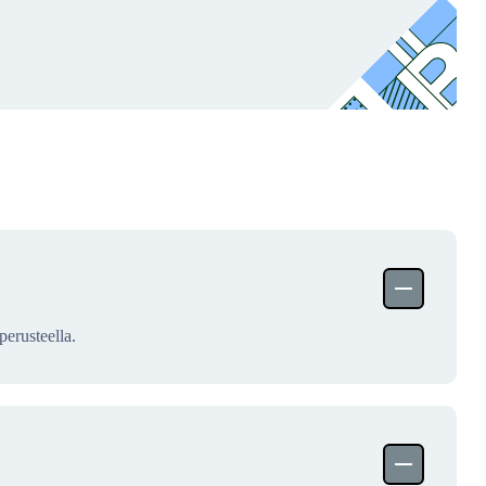
perusteella.