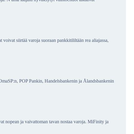
voivat siirtää varoja suoraan pankkitililtään rea aliajassa,
an, OmaSP:n, POP Pankin, Handelsbankenin ja Ålandsbankenin
avat nopean ja vaivattoman tavan nostaa varoja. MiFinity ja