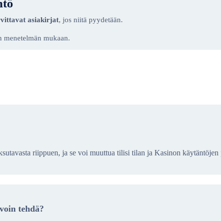
ntö
vittavat asiakirjat
, jos niitä pyydetään.
tun menetelmän mukaan.
utavasta riippuen, ja se voi muuttua tilisi tilan ja Kasinon käytäntöjen 
 voin tehdä?