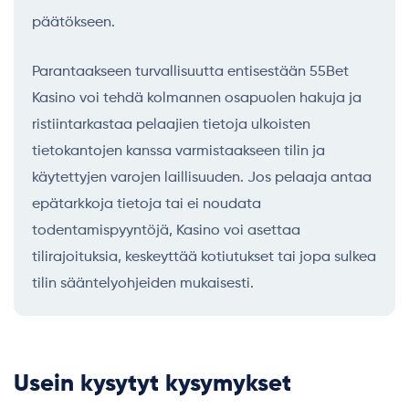
päätökseen.
Parantaakseen turvallisuutta entisestään 55Bet
Kasino voi tehdä kolmannen osapuolen hakuja ja
ristiintarkastaa pelaajien tietoja ulkoisten
tietokantojen kanssa varmistaakseen tilin ja
käytettyjen varojen laillisuuden. Jos pelaaja antaa
epätarkkoja tietoja tai ei noudata
todentamispyyntöjä, Kasino voi asettaa
tilirajoituksia, keskeyttää kotiutukset tai jopa sulkea
tilin sääntelyohjeiden mukaisesti.
Usein kysytyt kysymykset