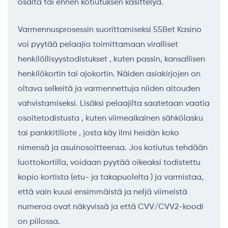
osalta tai ennen kotiutuksen käsittelyä.
Varmennusprosessin suorittamiseksi 55Bet Kasino
voi pyytää pelaajia toimittamaan viralliset
henkilöllisyystodistukset , kuten passin, kansallisen
henkilökortin tai ajokortin. Näiden asiakirjojen on
oltava selkeitä ja varmennettuja niiden aitouden
vahvistamiseksi. Lisäksi pelaajilta saatetaan vaatia
osoitetodistusta , kuten viimeaikainen sähkölasku
tai pankkitiliote , josta käy ilmi heidän koko
nimensä ja asuinosoitteensa. Jos kotiutus tehdään
luottokortilla, voidaan pyytää oikeaksi todistettu
kopio kortista (etu- ja takapuolelta ) ja varmistaa,
että vain kuusi ensimmäistä ja neljä viimeistä
numeroa ovat näkyvissä ja että CVV/CVV2-koodi
on piilossa.