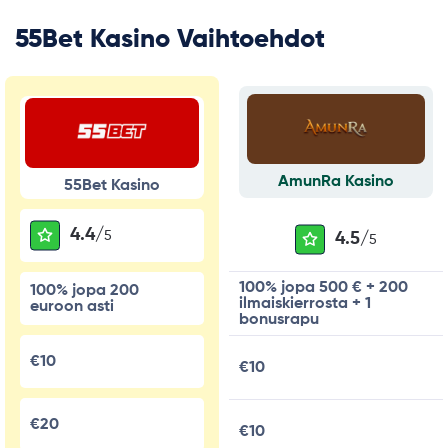
55Bet Kasino Vaihtoehdot
AmunRa Kasino
55Bet Kasino
4.4/
5
4.5/
5
100% jopa 500 € + 200
100% jopa 200
ilmaiskierrosta + 1
euroon asti
bonusrapu
€10
€10
€20
€10