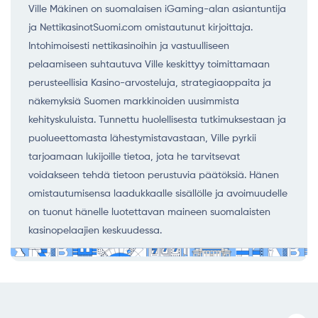
Ville Mäkinen on suomalaisen iGaming-alan asiantuntija
ja NettikasinotSuomi.com omistautunut kirjoittaja.
Intohimoisesti nettikasinoihin ja vastuulliseen
pelaamiseen suhtautuva Ville keskittyy toimittamaan
perusteellisia Kasino-arvosteluja, strategiaoppaita ja
näkemyksiä Suomen markkinoiden uusimmista
kehityskuluista. Tunnettu huolellisesta tutkimuksestaan ja
puolueettomasta lähestymistavastaan, Ville pyrkii
tarjoamaan lukijoille tietoa, jota he tarvitsevat
voidakseen tehdä tietoon perustuvia päätöksiä. Hänen
omistautumisensa laadukkaalle sisällölle ja avoimuudelle
on tuonut hänelle luotettavan maineen suomalaisten
kasinopelaajien keskuudessa.