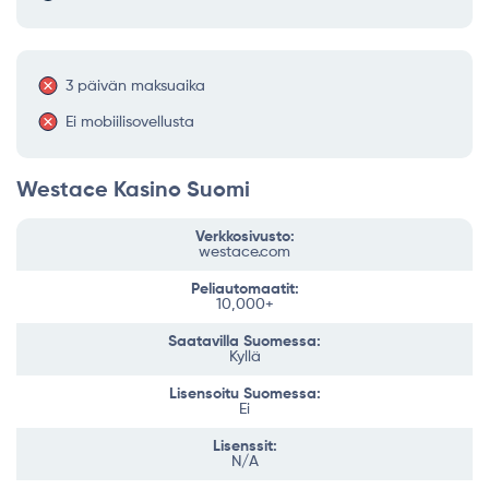
3 päivän maksuaika
Ei mobiilisovellusta
Westace Kasino Suomi
Verkkosivusto:
westace.com
Peliautomaatit:
10,000+
Saatavilla Suomessa:
Kyllä
Lisensoitu Suomessa:
Ei
Lisenssit:
N/A