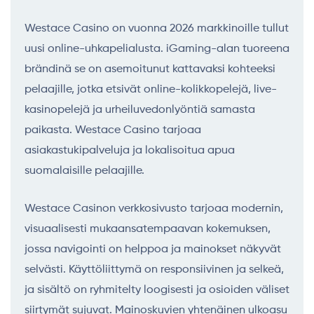
Westace Casino on vuonna 2026 markkinoille tullut
uusi online-uhkapelialusta. iGaming-alan tuoreena
brändinä se on asemoitunut kattavaksi kohteeksi
pelaajille, jotka etsivät online-kolikkopelejä, live-
kasinopelejä ja urheiluvedonlyöntiä samasta
paikasta. Westace Casino tarjoaa
asiakastukipalveluja ja lokalisoitua apua
suomalaisille pelaajille.
Westace Casinon verkkosivusto tarjoaa modernin,
visuaalisesti mukaansatempaavan kokemuksen,
jossa navigointi on helppoa ja mainokset näkyvät
selvästi. Käyttöliittymä on responsiivinen ja selkeä,
ja sisältö on ryhmitelty loogisesti ja osioiden väliset
siirtymät sujuvat. Mainoskuvien yhtenäinen ulkoasu