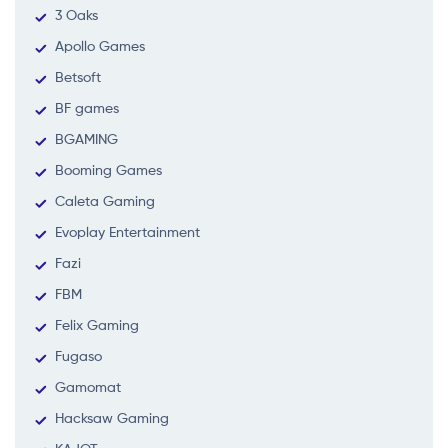
3 Oaks
Apollo Games
Betsoft
BF games
BGAMING
Booming Games
Caleta Gaming
Evoplay Entertainment
Fazi
FBM
Felix Gaming
Fugaso
Gamomat
Hacksaw Gaming