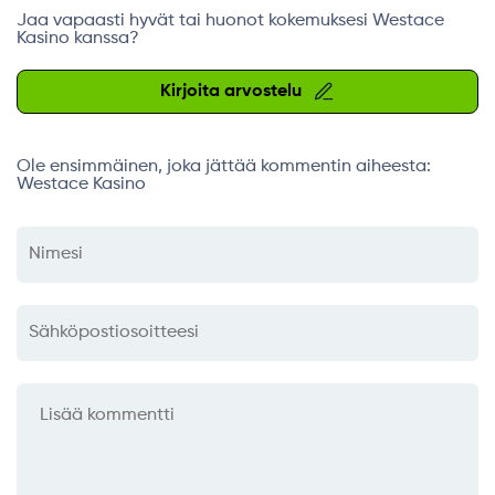
Jaa vapaasti hyvät tai huonot kokemuksesi Westace
Kasino kanssa?
Kirjoita arvostelu
Ole ensimmäinen, joka jättää kommentin aiheesta:
Westace Kasino