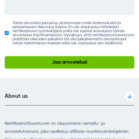
Tämä arvostelu perustuu yksinomaan omiin kokemuksiini ja
pelaamiseen Westace Kasino En ole sidoksissa mihinkään
nettikasinoon työntekijänä enkä ole saanut korvausta tämän
arvostelun kirjoittamisesta. Hyväksyn, että nettikasinotsuomi.com
pidättää oikeuden julkaista tai olla julkaisematta arvosteluani
oman harkintansa mukaan eikä ole vastuussa sen sisällöstä.
About us
NettiKasinotSuomi.com on riippumaton vertailu- ja
arvostelufoorumi, joka osallistuu affiliate-markkinointiohjelmiin.