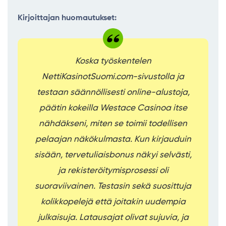
Kirjoittajan huomautukset:
Koska työskentelen
NettiKasinotSuomi.com-sivustolla ja
testaan säännöllisesti online-alustoja,
päätin kokeilla Westace Casinoa itse
nähdäkseni, miten se toimii todellisen
pelaajan näkökulmasta. Kun kirjauduin
sisään, tervetuliaisbonus näkyi selvästi,
ja rekisteröitymisprosessi oli
suoraviivainen. Testasin sekä suosittuja
kolikkopelejä että joitakin uudempia
julkaisuja. Latausajat olivat sujuvia, ja