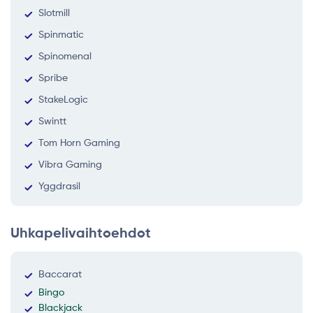
Slotmill
Spinmatic
Spinomenal
Spribe
StakeLogic
Swintt
Tom Horn Gaming
Vibra Gaming
Yggdrasil
Uhkapelivaihtoehdot
Baccarat
Bingo
Blackjack