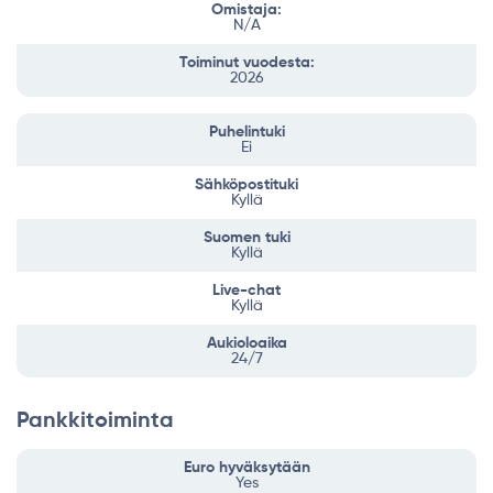
Omistaja:
N/A
Toiminut vuodesta:
2026
Puhelintuki
Ei
Sähköpostituki
Kyllä
Suomen tuki
Kyllä
Live-chat
Kyllä
Aukioloaika
24/7
Pankkitoiminta
Euro hyväksytään
Yes