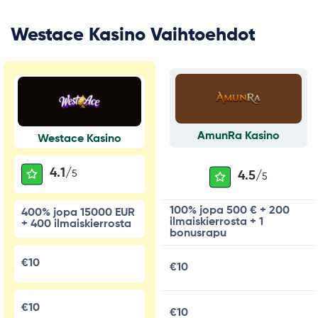
Westace Kasino Vaihtoehdot
AmunRa Kasino
Westace Kasino
4.1/
5
4.5/
5
100% jopa 500 € + 200
400% jopa 15000 EUR
ilmaiskierrosta + 1
+ 400 ilmaiskierrosta
bonusrapu
€10
€10
€10
€10