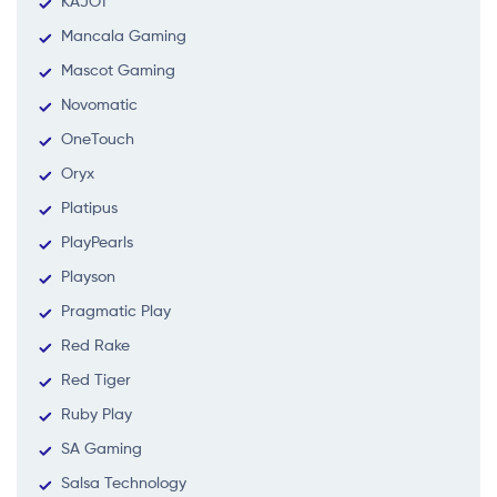
KAJOT
Mancala Gaming
Mascot Gaming
Novomatic
OneTouch
Oryx
Platipus
PlayPearls
Playson
Pragmatic Play
Red Rake
Red Tiger
Ruby Play
SA Gaming
Salsa Technology