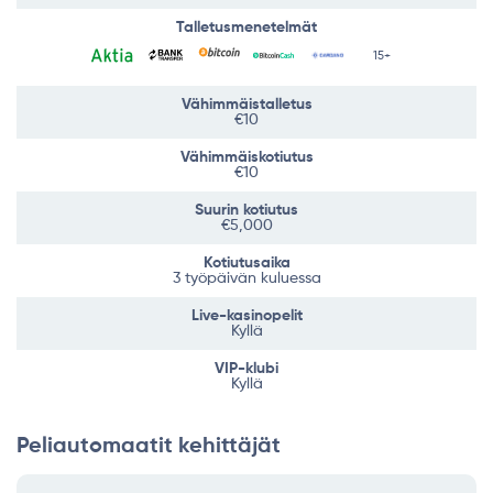
Talletusmenetelmät
15+
Vähimmäistalletus
€10
Vähimmäiskotiutus
€10
Suurin kotiutus
€5,000
Kotiutusaika
3 työpäivän kuluessa
Live-kasinopelit
Kyllä
VIP-klubi
Kyllä
Peliautomaatit kehittäjät