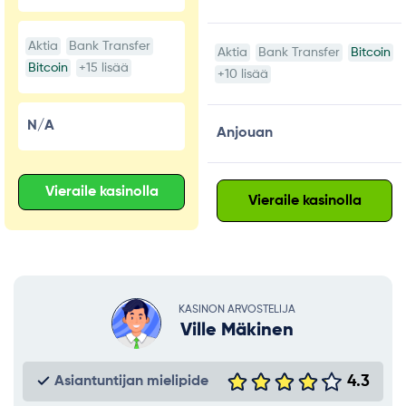
Aktia
Bank Transfer
Aktia
Bank Transfer
Bitcoin
Bitcoin
+15 lisää
+10 lisää
N/A
Anjouan
Vieraile kasinolla
Vieraile kasinolla
KASINON ARVOSTELIJA
Ville Mäkinen
4.3
Asiantuntijan mielipide